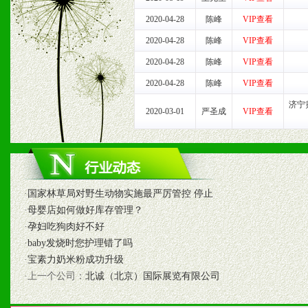
2020-04-28
陈峰
VIP查看
2020-04-28
陈峰
VIP查看
2020-04-28
陈峰
VIP查看
2020-04-28
陈峰
VIP查看
济宁
2020-03-01
严圣成
VIP查看
·
国家林草局对野生动物实施最严厉管控 停止
·
母婴店如何做好库存管理？
·
孕妇吃狗肉好不好
·
baby发烧时您护理错了吗
·
宝素力奶米粉成功升级
·上一个公司：
北诚（北京）国际展览有限公司