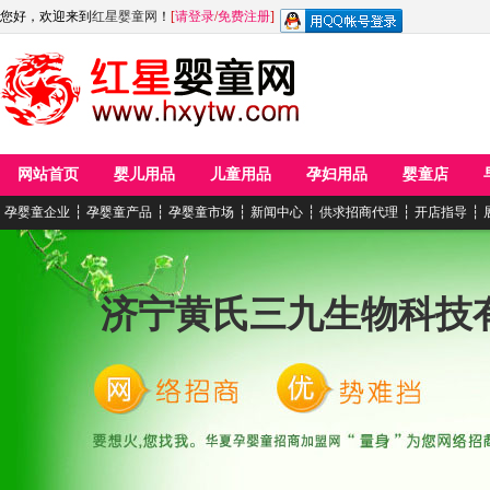
您好，欢迎来到
红星婴童网
！
[
请登录
/
免费注册
]
网站首页
婴儿用品
儿童用品
孕妇用品
婴童店
孕婴童企业
┆
孕婴童产品
┆
孕婴童市场
┆
新闻中心
┆
供求招商代理
┆
开店指导
┆
济宁黄氏三九生物科技