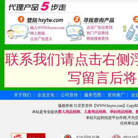
点击广告位查找
输入WWW.hxytw.com
热门产品查找
网上搜索
根据搜索查找
点击广告进入
联系我们请点击右侧
写留言后将
关于我们
企业文化
公司宣传
服务范围
宣传推广
企
┆
┆
┆
┆
┆
版权所有
红星婴童网
【WWW.hxytw.com】Cop
本站是专业提供
婴儿用品招商
、
儿童用品招商
、
孕妇用品招商
、
本站只起到信息平台作用,不为
任何单位