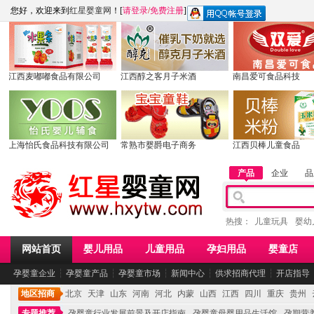
您好，欢迎来到
红星婴童网
！[
请登录
/
免费注册
]
江西麦嘟嘟食品有限公司
江西醇之客月子米酒
南昌爱可食品科技
上海怡氏食品科技有限公司
常熟市婴爵电子商务
江西贝棒儿童食品
产品
企业
品
热搜：
儿童玩具
婴幼
网站首页
婴儿用品
儿童用品
孕妇用品
婴童店
孕婴童企业
┆
孕婴童产品
┆
孕婴童市场
┆
新闻中心
┆
供求招商代理
┆
开店指导
地区招商
北京
天津
山东
河南
河北
内蒙
山西
江西
四川
重庆
贵州
专题推荐
孕婴童行业发展前景及开店指南
孕婴童母婴用品生活馆
孕期营养