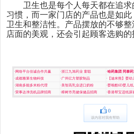
卫生也是每个人每天都在追求
习惯，而一家门店的产品也是如此
卫生和整洁性。产品摆放的不够整
店面的美观，还会引起顾客选购的
·
网络平台佳诚合作共赢
·
浙江九旭药业 童聪
·
哈药集团 同泰药
·
成都雅莱生物科技
·
广州亿方塑胶制品
·
【迪米熊】婴幼
·
湖南多能多米粉代理
·
美智高乳业进口奶粉
·
婴唯酷6D婴儿纸
·
荣事达净洗机品牌招商
·
樟树市亮健保健品招商
·
香港帮宝适纸尿
0
该内容对我有帮助