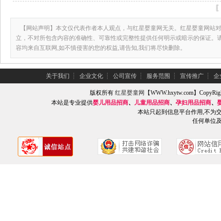
【网站声明】本文仅代表作者本人观点，与红星婴童网无关。红星婴童网站对
立，不对所包含内容的准确性、可靠性或完整性提供任何明示或暗示的保证。
容均来自互联网,如不慎侵害的您的权益,请告知,我们将尽快删除。
关于我们
┆
企业文化
┆
公司宣传
┆
服务范围
┆
宣传推广
┆
企
版权所有
红星婴童网
【WWW.hxytw.com】Copy
本站是专业提供
婴儿用品招商
、
儿童用品招商
、
孕妇用品招商
、
本站只起到信息平台作用,不为
任何单位