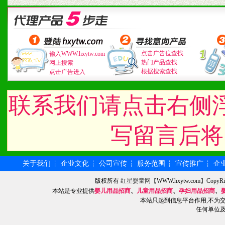
3、具备区域内良好的终端
4、具备一定业务团队能力
道，医药渠道并为之提供配
点击广告位查找
输入WWW.hxytw.com
热门产品查找
网上搜索
5、具备较强的市场操作意
根据搜索查找
点击广告进入
联系我们请点击右侧
八、品牌产品
写留言后将
1、不断提升品牌的知名度
2、不断开创新产品不断满
关于我们
企业文化
公司宣传
服务范围
宣传推广
企
┆
┆
┆
┆
┆
化。
版权所有
红星婴童网
【WWW.hxytw.com】Cop
本站是专业提供
婴儿用品招商
、
儿童用品招商
、
孕妇用品招商
、
本站只起到信息平台作用,不为
任何单位
九、加盟优势