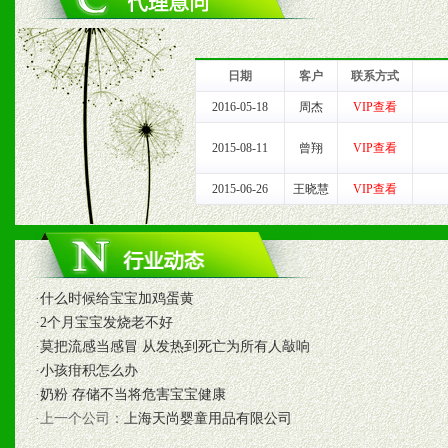
1、完善的信息服务咨询中
我们将及时回复您的疑问。
日期
客户
联系方式
2、售后服务：突发性产品
2016-05-18
周杰
VIP查看
以及时受理记录并合理妥善
2015-08-11
曾翔
VIP查看
2015-06-26
王晓慧
VIP查看
3、我们时刻整理各区销售
时收编销售效果显着的案例
·
什么时候给宝宝加鸡蛋黄
七、招商代理（全国各地）
·
2个月宝宝发烧老不好
·
莫把流感当感冒 从发热到死亡为所有人敲响
1、认同我们的经营理念。
·
小孩疳积怎么办
·
奶粉 存储不当将危害宝宝健康
2、具备较好商业信誉和资
·上一个公司：
上海天尚婴童用品有限公司