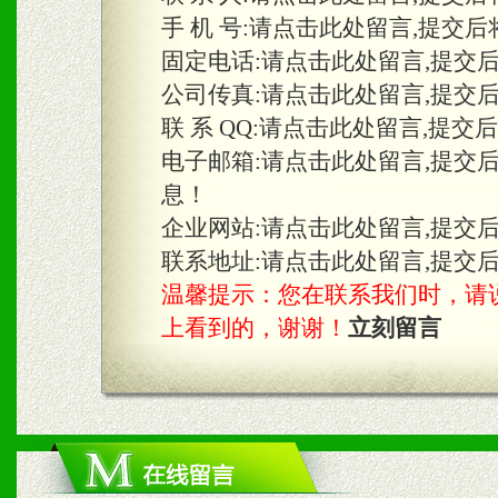
手 机 号:
请点击此处留言,提交后
固定电话:
请点击此处留言,提交
三、物料及媒体
公司传真:
请点击此处留言,提交
1、免费提供体验及宣传彩
联 系 QQ:
请点击此处留言,提交
2、不定期在各大知名网站
电子邮箱:
请点击此处留言,提交
息！
知名度和影响力。
企业网站:
请点击此处留言,提交
3、根据地方实际情况提供
联系地址:
请点击此处留言,提交
温馨提示：您在联系我们时，请说是在
具。
上看到的，谢谢！
立刻留言
四、市场操作及支持
1、根据区域市场协助制定