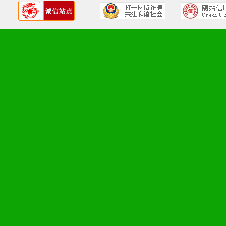
1、广告企划支持：产品手
品全面配赠，免费提供软硬
册、专柜咨询手册等各种市
2、市场保护支持：供优质
统一底价供货、严格保证区
3、对代理商、经销商提供
单，税务发票，产品质量报
4、营销技术支持：因地制
专柜、社区、HS、名人营
5、返利奖励支持：累计进