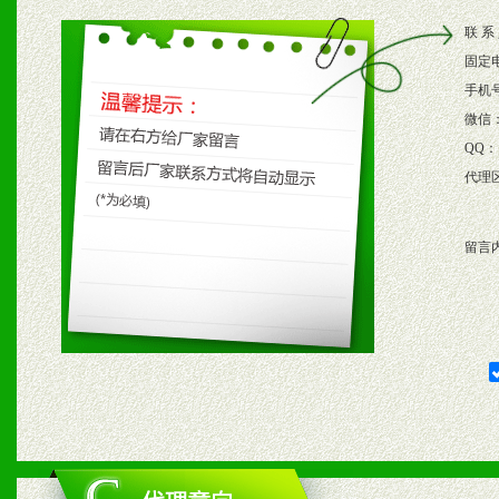
2、根据具体情况公司给予
联 系
3、根据市场需要，派驻区
固定
保产品顺利销售。
手机
微信
4、根据市场情况公司给予
QQ：
代理
购支持。
留言
五、退换货制度
1、给予前期市场操作一定
2、对于临期，滞销品给予
六、服务优势