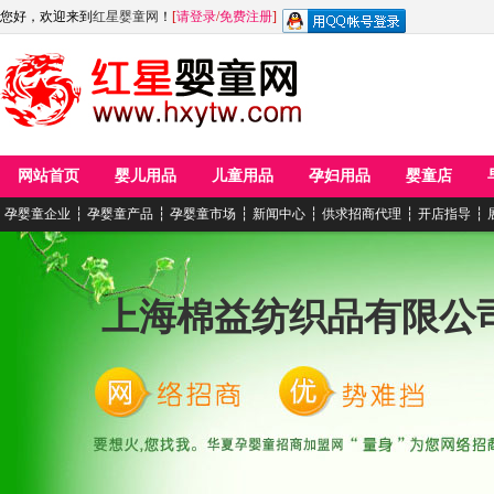
您好，欢迎来到
红星婴童网
！
[
请登录
/
免费注册
]
网站首页
婴儿用品
儿童用品
孕妇用品
婴童店
孕婴童企业
┆
孕婴童产品
┆
孕婴童市场
┆
新闻中心
┆
供求招商代理
┆
开店指导
┆
上海棉益纺织品有限公