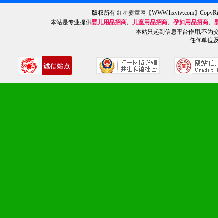
2、不断开创新产品不断满
版权所有
红星婴童网
【WWW.hxytw.com】Cop
本站是专业提供
婴儿用品招商
、
儿童用品招商
、
孕妇用品招商
、
化。
本站只起到信息平台作用,不为
任何单位
九、加盟优势
1、广告企划支持：产品手
品全面配赠，免费提供软硬
册、专柜咨询手册等各种市
2、市场保护支持：供优质
统一底价供货、严格保证区
3、对代理商、经销商提供