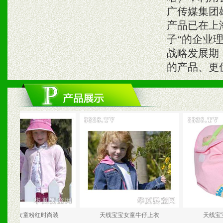
广传媒集团
产品已在上
子“的企业
战略发展期
的产品、更
女童粉红时尚装
天线宝宝女童牛仔上衣
天线宝宝时尚儿