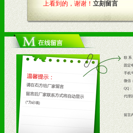
上看到的，谢谢！
立刻留言
四、市场操作及支持
1、根据区域市场协助制定
2、根据具体情况公司给予
联 系
3、根据市场需要，派驻区
固定
保产品顺利销售。
手机
微信
4、根据市场情况公司给予
QQ：
代理
购支持。
留言
五、退换货制度