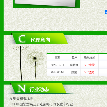
1、给予前期市场操作一定
2、对于临期，滞销品给予
六、服务优势
1、完善的信息服务咨询中
我们将及时回复您的疑问。
日期
客户
联系方式
2、售后服务：突发性产品
2020-12-11
蔡传久
VIP查看
2014-05-06
陈耀
VIP查看
以及时受理记录并合理妥善
3、我们时刻整理各区销售
时收编销售效果显着的案例
·
发现美和表现美
·
CKE中国婴童展三步走策略，驾驭童车行业