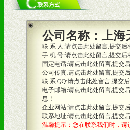
1、统一市场价格；建立全
商利润。
2、区域独家经营；建立区
公司名称：
上海
合作关系。
联 系 人:
请点击此处留言,提交后
手 机 号:
请点击此处留言,提交后
固定电话:
请点击此处留言,提交
三、物料及媒体
公司传真:
请点击此处留言,提交
1、免费提供体验及宣传彩
联 系 QQ:
请点击此处留言,提交
2、不定期在各大知名网站
电子邮箱:
请点击此处留言,提交
息！
知名度和影响力。
企业网站:
请点击此处留言,提交
3、根据地方实际情况提供
联系地址:
请点击此处留言,提交
温馨提示：您在联系我们时，请说是在
具。