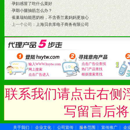
·
孕妇感冒了吃什么菜好
七、招商代理（全国各地）
·
孕期小腿抽筋怎么办？
·
雀巢瑞铂能恩奶粉，不含香兰素妈妈更放心
1、认同我们的经营理念。
·上一个公司：
上海贝衣库电子商务有限公司
2、具备较好商业信誉和资
3、具备区域内良好的终端
4、具备一定业务团队能力
点击广告位查找
输入WWW.hxytw.com
热门产品查找
网上搜索
道，医药渠道并为之提供配
根据搜索查找
点击广告进入
5、具备较强的市场操作意
联系我们请点击右侧
写留言后将
八、品牌产品
1、不断提升品牌的知名度
关于我们
企业文化
公司宣传
服务范围
宣传推广
企
┆
┆
┆
┆
┆