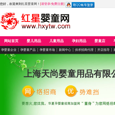
您好，欢迎来到
红星婴童网
！
[
请登录
/
免费注册
]
网站首页
婴儿用品
儿童用品
孕妇用品
婴童店
孕婴童企业
┆
孕婴童产品
┆
孕婴童市场
┆
新闻中心
┆
供求招商代理
┆
开店指导
┆
上海天尚婴童用品有限