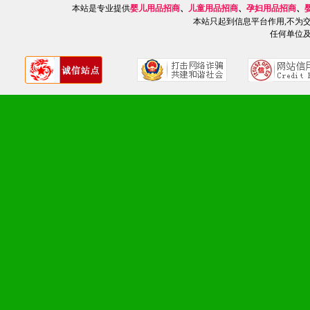
册、专柜咨询手册等各种市
本站是专业提供
婴儿用品招商
、
儿童用品招商
、
孕妇用品招商
、
本站只起到信息平台作用,不为
2、市场保护支持：供优质
任何单位
统一底价供货、严格保证区
3、对代理商、经销商提供
单，税务发票，产品质量报
4、营销技术支持：因地制
专柜、社区、HS、名人营
5、返利奖励支持：累计进
6、售后服务支持：营销全
培训等企业售后服务。
7、退换货支持：诚信为本