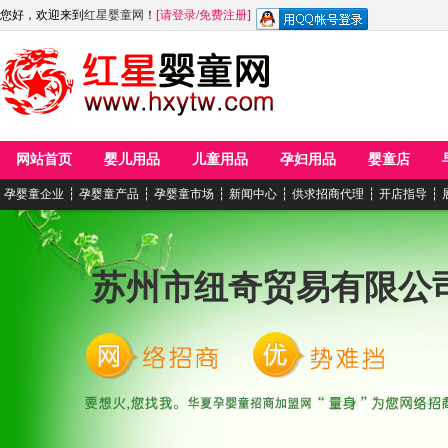
您好，欢迎来到
红星婴童网
！
[
请登录
/
免费注册
]
网站首页
婴儿用品
儿童用品
孕妇用品
婴童店
孕婴童企业
┆
孕婴童产品
┆
孕婴童市场
┆
新闻中心
┆
供求招商代理
┆
开店指导
┆
苏州市纽奇贸易有限公