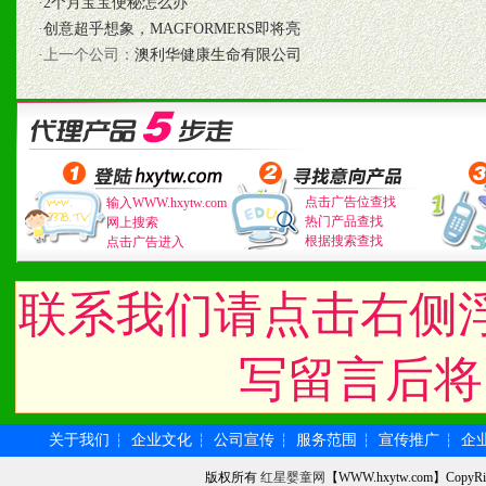
·
2个月宝宝便秘怎么办
5、具备较强的市场操作意
·
创意超乎想象，MAGFORMERS即将亮
·上一个公司：
澳利华健康生命有限公司
八、品牌产品
1、不断提升品牌的知名度
2、不断开创新产品不断满
点击广告位查找
输入WWW.hxytw.com
热门产品查找
网上搜索
根据搜索查找
点击广告进入
化。
联系我们请点击右侧
九、加盟优势
写留言后将
1、广告企划支持：产品手
品全面配赠，免费提供软硬
关于我们
企业文化
公司宣传
服务范围
宣传推广
企
┆
┆
┆
┆
┆
版权所有
红星婴童网
【WWW.hxytw.com】Cop