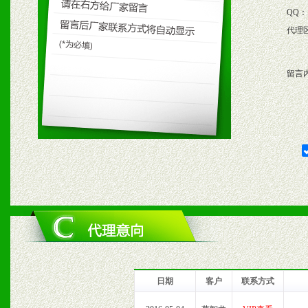
4、根据市场情况公司给予
QQ：
代理
购支持。
留言
五、退换货制度
1、给予前期市场操作一定
2、对于临期，滞销品给予
六、服务优势
1、完善的信息服务咨询中
我们将及时回复您的疑问。
日期
客户
联系方式