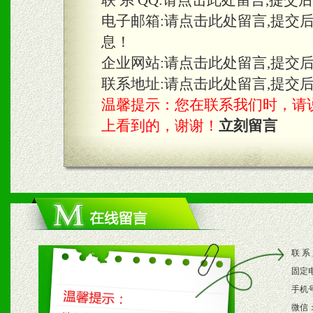
联 系 QQ:
请点击此处留言,提交
2、不定期在各大知名网站
电子邮箱:
请点击此处留言,提交
息！
知名度和影响力。
企业网站:
请点击此处留言,提交
3、根据地方实际情况提供
联系地址:
请点击此处留言,提交
温馨提示：您在联系我们时，请说是在
具。
上看到的，谢谢！
立刻留言
四、市场操作及支持
1、根据区域市场协助制定
2、根据具体情况公司给予
联 系
3、根据市场需要，派驻区
固定
保产品顺利销售。
手机
微信