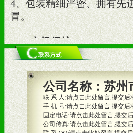
4、包装精细严密、拥有先
冒。
二、市场保护
1、统一市场价格；建立全
商利润。
2、区域独家经营；建立区
公司名称：
苏州
合作关系。
联 系 人:
请点击此处留言,提交后
手 机 号:
请点击此处留言,提交后
固定电话:
请点击此处留言,提交
三、物料及媒体
公司传真:
请点击此处留言,提交
1、免费提供体验及宣传彩