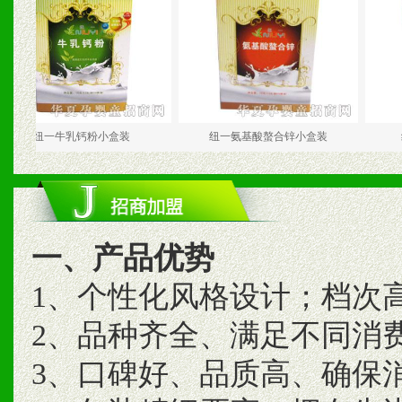
纽一牛乳钙粉小盒装
纽一氨基酸螯合锌小盒装
纽一复
一、产品优势
1、个性化风格设计；档次
2、品种齐全、满足不同消
3、口碑好、品质高、确保