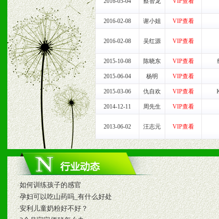
2、售后服务：突发性产品
2016-05-04
蔡智龙
VIP查看
以及时受理记录并合理妥善
2016-02-08
谢小姐
VIP查看
3、我们时刻整理各区销售
2016-02-08
吴红源
VIP查看
时收编销售效果显着的案例
2015-10-08
陈晓东
VIP查看
2015-06-04
杨明
VIP查看
2015-03-06
仇自欢
VIP查看
七、招商代理（全国各地）
2014-12-11
周先生
VIP查看
1、认同我们的经营理念。
2013-06-02
汪志元
VIP查看
2、具备较好商业信誉和资
3、具备区域内良好的终端
4、具备一定业务团队能力
·
如何训练孩子的感官
·
孕妇可以吃山药吗_有什么好处
道，医药渠道并为之提供配
·
安利儿童奶粉好不好？