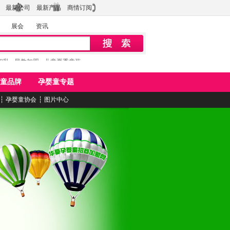
最新公司
最新产品
商情订阅
展会
资讯
初乳
早教加盟
儿童夏季童装
童品牌
孕婴童专题
┆
孕婴童协会
┆
图片中心