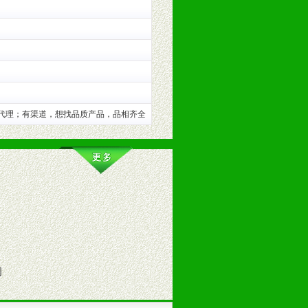
训。
代理；有渠道，想找品质产品，品相齐全
。（包括POP、彩页、手提袋、易
的趋势与流行。
司
及营养建康知识。为经销商、分销商