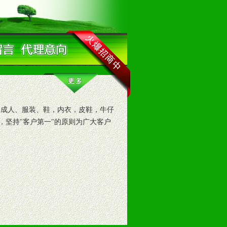
成人、服装、鞋，内衣，皮鞋，牛仔
，坚持"客户第一"的原则为广大客户