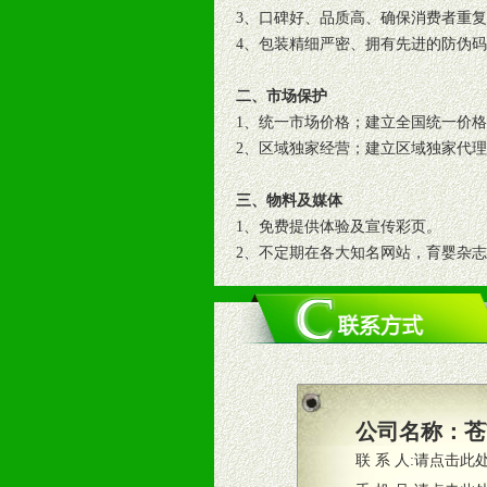
3、口碑好、品质高、确保消费者重
4、包装精细严密、拥有先进的防伪
二、市场保护
1、统一市场价格；建立全国统一价
2、区域独家经营；建立区域独家代
三、物料及媒体
1、免费提供体验及宣传彩页。
2、不定期在各大知名网站，育婴杂
3、根据地方实际情况提供销售喷绘
四、市场操作及支持
1、根据区域市场协助制定具体营销
2、根据具体情况公司给予必要市场
3、根据市场需要，派驻区域销售人
公司名称：
苍
4、根据市场情况公司给予专职或兼
联 系 人:
请点击此