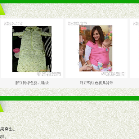
胖豆鸭绿色婴儿睡袋
胖豆鸭红色婴儿背带
胖豆鸭
效果突出。
人群。