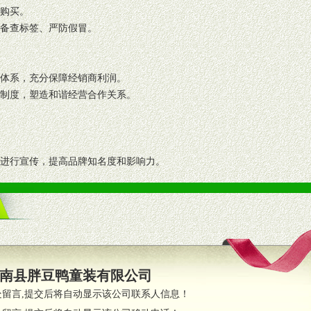
复购买。
码备查标签、严防假冒。
格体系，充分保障经销商利润。
理制度，塑造和谐经营合作关系。
志进行宣传，提高品牌知名度和影响力。
画、促销架等销售道具。
策略。
支持。
员全程跟踪服务，以确保产品顺利销售。
南县胖豆鸭童装有限公司
职的业务代表及终端导购支持。
处留言,提交后将自动显示该公司联系人信息！