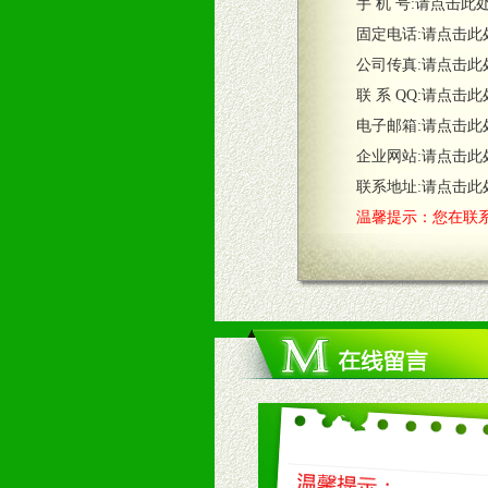
五、退换货制度
手 机 号:
请点击此
1、给予前期市场操作一定比例退换
固定电话:
请点击此
2、对于临期，滞销品给予一定比例
公司传真:
请点击此
联 系 QQ:
请点击此
六、服务优势
电子邮箱:
请点击此
1、完善的信息服务咨询中心：本着
企业网站:
请点击此
2、售后服务：突发性产品问题或消
3、我们时刻整理各区销售情况，帮
联系地址:
请点击此
温馨提示：您在联系
七、招商代理（全国各地）
1、认同我们的经营理念。
2、具备较好商业信誉和资金实力。
3、具备区域内良好的终端网点和销
4、具备一定业务团队能力覆盖区域
5、具备较强的市场操作意识，投入
八、品牌产品
1、不断提升品牌的知名度，美誉度。
2、不断开创新产品不断满足消费者