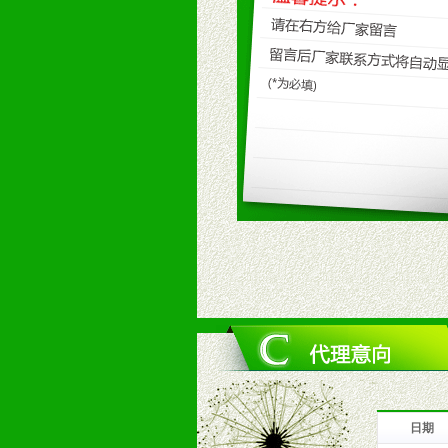
九、加盟优势
1、广告企划支持：产品手册、PO
场武器。
2、市场保护支持：供优质产品，全
3、对代理商、经销商提供公司资执
4、营销技术支持：因地制宜，采取
5、返利奖励支持：累计进货奖励，
6、售后服务支持：营销全程跟踪服
7、退换货支持：诚信为本的退换货
十、代理条件
1、拥有婴幼儿产品经销网络，营养
2、认同公司产品及经营理念，有良
3、严格按照统一最低渠道价格，统
4、具有一定的资金实力，良好的商
5、为维护区域经销商利益，不得窜
日期
十一、公司支持