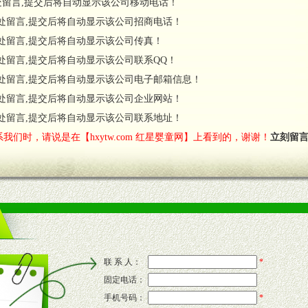
处留言,提交后将自动显示该公司移动电话！
货政策。
处留言,提交后将自动显示该公司招商电话！
调换政策。
处留言,提交后将自动显示该公司传真！
处留言,提交后将自动显示该公司联系QQ！
处留言,提交后将自动显示该公司电子邮箱信息！
对代理商负责的态度，我们将及时回复您的疑问。
处留言,提交后将自动显示该公司企业网站！
费者意见反馈，我们予以及时受理记录并合理妥善解决。
您诊断、分析市场，及时收编销售效果显着的案例，与您共商启动市场。
处留言,提交后将自动显示该公司联系地址！
我们时，请说是在【hxytw.com 红星婴童网】上看到的，谢谢！
立刻留
售渠道。
的流通渠道，孕婴童渠道，医药渠道并为之提供配送服务。
意识和配合意识。
联 系 人：
*
固定电话：
的新需求及适应市场变化。
手机号码：
*