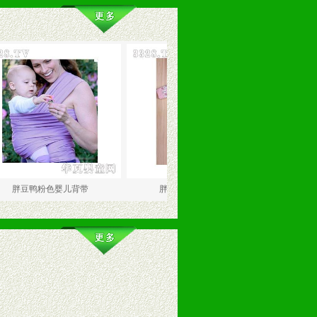
粉色婴儿背带
胖豆鸭粉色婴儿睡袋
胖豆鸭绿色