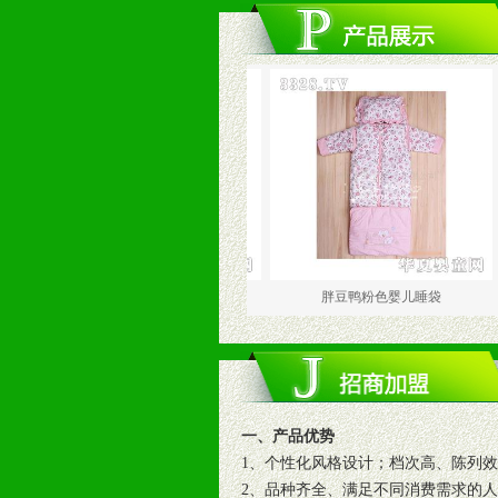
胖豆鸭粉色婴儿背带
胖豆鸭粉色婴儿睡袋
一、产品优势
1、个性化风格设计；档次高、陈列
2、品种齐全、满足不同消费需求的