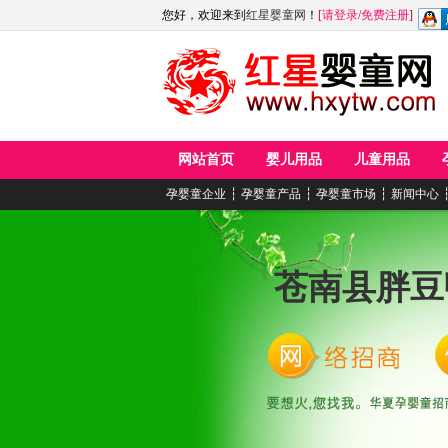
您好，欢迎来到
红星婴童网
！
[
请登录
/
免费注册
]
网站首页
婴儿用品
儿童用品
孕婴童企业
┆
孕婴童产品
┆
孕婴童市场
┆
新闻中心
苍南县胖豆