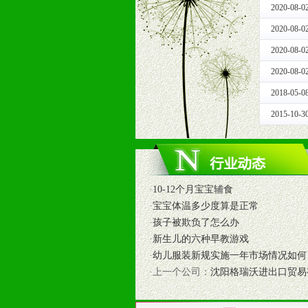
2020-08-0
1、免费人员培训支持
由销售明星、业务拓展能手、专业营
2020-08-0
2、终端宣传品支持
2020-08-0
提供全国统一的产品手册、妈妈手册、
2020-08-0
3、大型促销活动支持
2018-05-0
根据市场开发需要，为代理商、经销
专业的孕婴童媒体、杂志、直销目录
2015-10-3
专业的孕婴童媒体、杂志、直销目录
4、专业完善的售后服务支持
5、确保经销商相应区域内的独家垄
6、实施经营管理支持，根据经销商
·
10-12个月宝宝辅食
7、严格控制价格的波动，并给予相
·
宝宝体温多少度算是正常
8、提供合理的退换货保障制度，保
·
孩子被欺负了怎么办
9、及时有力的推出各种终端促销活
·
新生儿的六种早教游戏
拉宝、海报、试用装等）
·
幼儿服装新规实施一年市场情况如何
10、提供信息支持，使经销商商融
·上一个公司：
沈阳格瑞沃进出口贸易
11、提供方便、快捷、灵活、安全、
12、不断寻求国际前缘产品，完善