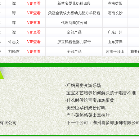
2
谭
VIP查看
新兰宝婴儿奶粉四段
湖南益阳
养师、儿童营养专家为客户提供包括销售、营养、售后服务等各项专业培
2
谭
VIP查看
朵冠金装较大婴幼儿配方羊奶粉
湖南长沙
2
谭
VIP查看
代理商商贸公司
VI手册、专柜、POP终端宣传物料、多样化的促销物品、礼品等。
2
谭
VIP查看
全部产品
广东广州
8
许志文
VIP查看
胖豆鸭粉色婴儿背带
山东菏泽
商提供活动策划，物料支持、人员支持等。媒体宣传支持
等全国性投放，扩大产品体宣传支持
0
刘晓杰
VIP查看
全部产品
河南平顶山
我要
等全国性投放，扩大产品宣传，提高产品美誉度。
断性经营权益。
销售情况派人员驻地指导。
·
巧妈厨房变游乐场
应的政策，充分保证经销产品丰厚的利润空间和市场经营的高额回报。
·
宝宝才艺培养如何解决孩子唱音不准
证经销商合作零风险。
·
什么时候给宝宝加鸡蛋黄
动来帮助经销商启动和拉动市场销售，提供终端物料及宣传促销用品的支持
·
美赞臣孕妇奶粉好吗
·
当心荡悠悠荡出牵拉肘
入公司经营中，充分了解来自公司的行销计划，产品的发展，以及行业市场
有限公司
·下一个公司：
湖州喜多郎服饰有限公
高效和准确的后勤配送物。
母婴、儿童产品品类，为中国妈妈、宝宝提供完善的营养健康产品和宣传普