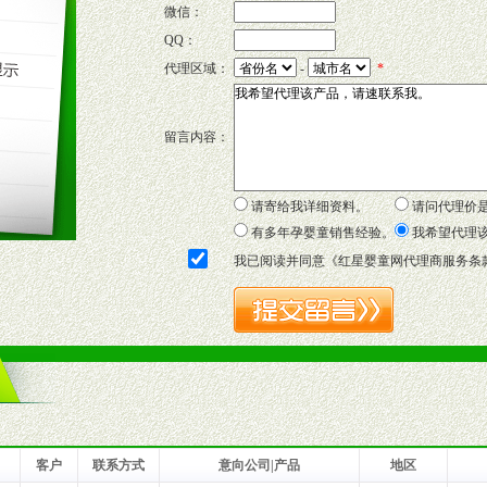
微信：
QQ：
P宣传画、三折页及宣传礼品全面配赠，免费提供软硬性平面广告、电台广
代理区域：
-
*
套合法经营手续，采取统一底价供货、严格保证区域市场独占，杜绝串货
留言内容：
证明复印件，财务以帐单，税务发票，产品质量报告检测单，产品批号；
方案，专家顾问团提供专柜、社区、HS、名人营销等各种模式市场实战操
年终完成任务返利。
请寄给我详细资料。
请问代理价
务，提供企划、咨询、培训等企业售后服务。
有多年孕婴童销售经验。
我希望代理
保障制度，使经销商市场操作全程无忧。
我已阅读并同意《
红星婴童网代理商服务条
品或保健食品相关渠道者。
好的商业道德，良好的商誉，良好的市场网络的公司及销售自然人。
一最低零售价销售，保证良性的价格体系，保证均衡的利润体系。
业信誉，具备地理区位优势。
货。
客户
联系方式
意向公司|产品
地区