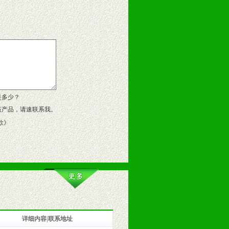
告操作手册、专柜咨询手册等各种市
、假货。
作方案。
是多少？
该产品，请速联系我。
款
》
详细内容|联系地址