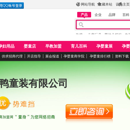
网站导航
收藏本站
设为主页
产品
企业
品牌
百科
热搜：
儿童玩具
婴幼儿奶粉
牛
孕妇用品
婴童店
早教加盟
育儿百科
孕婴童展
孕婴
┆
供求招商代理
┆
开店指导
┆
展会报道
┆
孕婴童商学院
┆
孕婴童排行榜
┆
资料下载
鸭童装有限公司