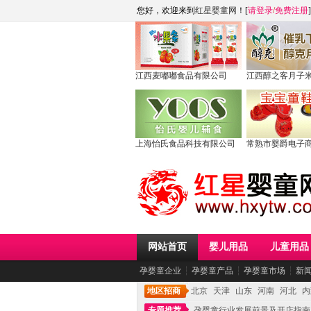
您好，欢迎来到
红星婴童网
！[
请登录
/
免费注册
]
江西麦嘟嘟食品有限公司
江西醇之客月子
上海怡氏食品科技有限公司
常熟市婴爵电子
网站首页
婴儿用品
儿童用品
孕婴童企业
┆
孕婴童产品
┆
孕婴童市场
┆
新
地区招商
北京
天津
山东
河南
河北
内
专题推荐
孕婴童行业发展前景及开店指南