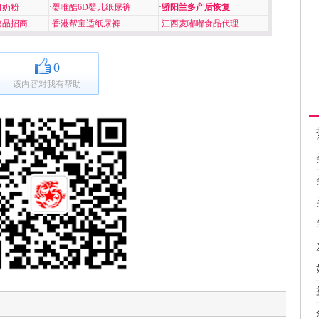
口奶粉
·
婴唯酷6D婴儿纸尿裤
·
骄阳兰多产后恢复
健品招商
·
香港帮宝适纸尿裤
·
江西麦嘟嘟食品代理
0
该内容对我有帮助