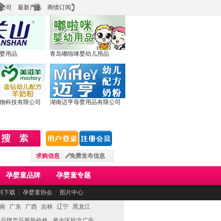
公司
最新产品
商情订阅
婴用品
青岛嘟啦咪婴幼儿用品
物科技有限公司
湖南迈亨母婴用品有限公司
求购信息
免费发布信息
孕婴童品牌
孕婴童专题
料下载
┆
孕婴童协会
┆
图片中心
南
广东
广西
吉林
辽宁
黑龙江
童品牌产品最新价格
黄金区软文广告