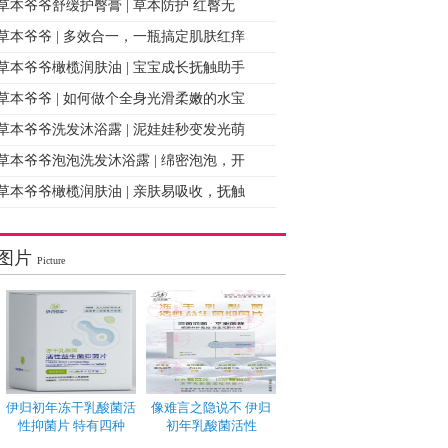
草本爷爷舒缓护臀膏 | 草本防护 红臀无
草本爷爷 | 多效合一，一瓶搞定肌肤红痒
草本爷爷橄榄润肤油 | 宝宝成长抚触助手
草本爷爷 | 如何做个全身光滑柔嫩的水宝
草本爷爷洗发沐浴露 | 泥娃娃秒变发光萌
草本爷爷泡泡洗发沐浴露 | 绵密泡泡，开
草本爷爷橄榄润肤油 | 亲肤易吸收，抚触
图片
Picture
伊归初年冻干乳酸菌活
像难言之隐说不 伊归
性抑菌片 特有四种
初年乳酸菌活性