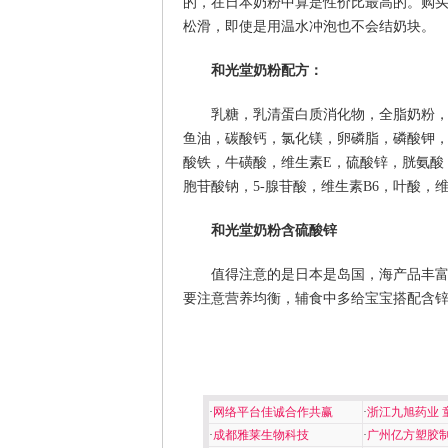
的，在日本奶粉中算是性价比最高的。购
松滑，即使是用温水冲泡也不会结奶块。
和光堂奶粉配方：
乳糖，乳清蛋白质消化物，全脂奶粉
鱼油，碳酸钙，氯化镁，卵磷脂，磷酸钾，
酸铁，牛磺酸，维生素E，硫酸锌，胱氨酸
胞苷酸钠，5-腺苷酸，维生素B6，叶酸，维
和光堂奶粉含硫酸锌
值得注意的是日本是岛国，海产品丰
要注意营养均衡，辅食中多给宝宝搭配含
·
网络平台佳诚合作共赢
·
浙江九旭药业 
·
成都雅莱生物科技
·
广州亿方塑胶