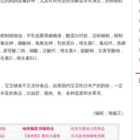
买过的妈妈普遍好评，尤其对和光堂的溶解度非常满意，奶粉颗粒
，精制植物油，半乳低聚果糖糖液，酪蛋白钙肽，淀粉糊精，精制
氯化钾，磷酸钠，氢氧化钾，乳铁蛋白，维生素C，氯化钙，焦磷
，尿苷酸二钠，烟酸，泛酸钙，维生素A，硫酸铜，次黄苷酸钠，
生素D，维生素B12。
富，宝宝辅食不乏含锌食品，如果国内宝宝吃日本产的奶粉，一定
锌丰富的食品，比如肝、瘦肉、鱼、各种蔬菜和水果等。
（编辑：海贼王）
童聪
·
哈药集团 同泰药业
·
欣安贝婴幼儿营养品
制品
·
【迪米熊】婴幼儿辅食
·
乐贝姿米粉辅食招商