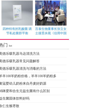
四种特有的乳酸菌 调
百泰生物董事长张立女
节私处菌群平衡
士接受央视《信用中国
热门
hot
美德乐吸乳器马达清洗方法
美德乐吸乳器常见问题解答
美德乐吸乳器清洗与消毒的方法
羊羊100羊奶粉价格，羊羊100羊奶粉多
麦寇婴幼儿奶粉来自丹麦好奶源
妈咪爱和合生元益生菌有什么区别
益生菌固体饮料好吗
余仁生猴枣散