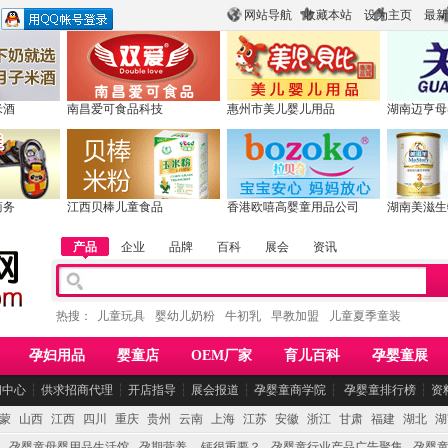
网站导航
收藏本站
设为主页
最新
米酒
南昌爱可食品科技
惠州市美儿婴儿用品
湖南迈亨母
商务
江西贝棒儿童食品
香港欧嘻高婴童用品公司
湖南美滋生
产品
企业
品牌
百科
展会
资讯
热搜：
儿童玩具
婴幼儿奶粉
牛初乳
早教加盟
儿童夏季童装
孕妇用品
婴童店
OEM厂家
育儿百科
孕婴童展
闻中心
┆
供求招商代理
┆
开店指导
┆
展会报道
┆
孕婴童商学院
┆
孕婴童排行榜
┆
资
蒙
山西
江西
四川
重庆
贵州
云南
上海
江苏
安徽
浙江
甘肃
福建
湖北
湖
孕婴童母婴用品生活馆
孕期营养 -- 钙很重要？
孕婴童行业产品广告聚集
孕婴