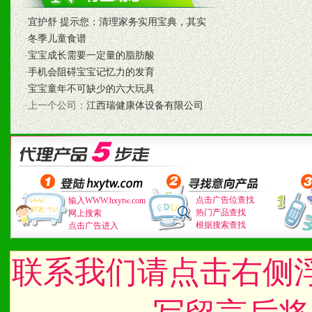
2、不断开创新产品不断满
·
宜护舒 提示您：清理家务实用宝典，其实
化。
·
冬季儿童食谱
·
宝宝成长需要一定量的脂肪酸
·
手机会阻碍宝宝记忆力的发育
九、加盟优势
·
宝宝童年不可缺少的六大玩具
·上一个公司：
江西瑞健康体设备有限公司
1、广告企划支持：产品手
品全面配赠，免费提供软硬
册、专柜咨询手册等各种市
点击广告位查找
输入WWW.hxytw.com
2、市场保护支持：供优质
热门产品查找
网上搜索
根据搜索查找
点击广告进入
统一底价供货、严格保证区
联系我们请点击右侧
3、对代理商、经销商提供
单，税务发票，产品质量报