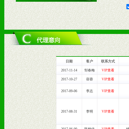
2、对于临期，滞销品给予
六、服务优势
1、完善的信息服务咨询中
我们将及时回复您的疑问。
日期
客户
联系方式
2、售后服务：突发性产品
2017-11-14
邹春梅
VIP查看
2017-10-27
容蓉
VIP查看
以及时受理记录并合理妥善
2017-09-06
李志
VIP查看
3、我们时刻整理各区销售
时收编销售效果显着的案例
2017-08-31
李明
VIP查看