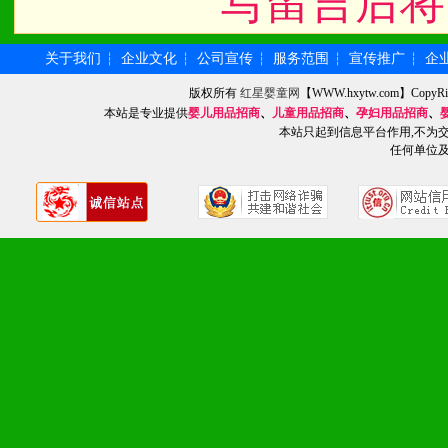
写留言后将
4、营销技术支持：因地制
专柜、社区、HS、名人营
关于我们
企业文化
公司宣传
服务范围
宣传推广
企
┆
┆
┆
┆
┆
版权所有
红星婴童网
【WWW.hxytw.com】Cop
5、返利奖励支持：累计进
本站是专业提供
婴儿用品招商
、
儿童用品招商
、
孕妇用品招商
、
本站只起到信息平台作用,不为
6、售后服务支持：营销全
任何单位
培训等企业售后服务。
7、退换货支持：诚信为本
场操作全程无忧。
十、代理条件
1、拥有婴幼儿产品经销网