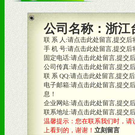
商利润。
2、区域独家经营；建立区
公司名称：
浙江
合作关系。
联 系 人:
请点击此处留言,提交后
手 机 号:
请点击此处留言,提交后
固定电话:
请点击此处留言,提交
三、物料及媒体
公司传真:
请点击此处留言,提交
1、免费提供体验及宣传彩
联 系 QQ:
请点击此处留言,提交
2、不定期在各大知名网站
电子邮箱:
请点击此处留言,提交
息！
知名度和影响力。
企业网站:
请点击此处留言,提交
3、根据地方实际情况提供
联系地址:
请点击此处留言,提交
温馨提示：您在联系我们时，请说是在
具。
上看到的，谢谢！
立刻留言