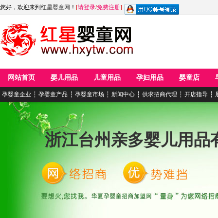
您好，欢迎来到
红星婴童网
！
[
请登录
/
免费注册
]
网站首页
婴儿用品
儿童用品
孕妇用品
婴童店
孕婴童企业
┆
孕婴童产品
┆
孕婴童市场
┆
新闻中心
┆
供求招商代理
┆
开店指导
┆
浙江台州亲多婴儿用品