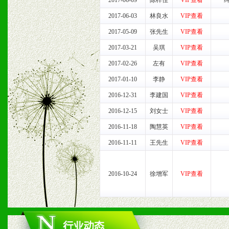
2017-06-09
陈梓佳
VIP查看
七、招商代理（全国各地）
2017-06-03
林良水
VIP查看
1、认同我们的经营理念。
2017-05-09
张先生
VIP查看
2017-03-21
吴琪
VIP查看
2、具备较好商业信誉和资
2017-02-26
左有
VIP查看
3、具备区域内良好的终端
2017-01-10
李静
VIP查看
4、具备一定业务团队能力
2016-12-31
李建国
VIP查看
2016-12-15
刘女士
VIP查看
道，医药渠道并为之提供配
2016-11-18
陶慧英
VIP查看
5、具备较强的市场操作意
2016-11-11
王先生
VIP查看
2016-10-24
徐增军
VIP查看
八、品牌产品
1、不断提升品牌的知名度