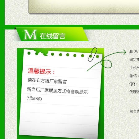
四、市场操作及支持
1、根据区域市场协助制定
2、根据具体情况公司给予
联 系
3、根据市场需要，派驻区
固定
保产品顺利销售。
手机
微信
4、根据市场情况公司给予
QQ：
代理
购支持。
留言
五、退换货制度
1、给予前期市场操作一定