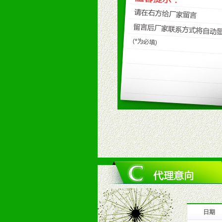
九、加盟优势
1、广告企划支持：产品手册、PO
场武器。
2、市场保护支持：供优质产品，全
3、对代理商、经销商提供公司资执
4、营销技术支持：因地制宜，采取
5、返利奖励支持：累计进货奖励，
6、售后服务支持：营销全程跟踪服
7、退换货支持：诚信为本的退换货
十、代理条件
1、拥有婴幼儿产品经销网络，营养
2、认同公司产品及经营理念，有良
3、严格按照统一最低渠道价格，统
4、具有一定的资金实力，良好的商
5、为维护区域经销商利益，不得窜
日期
十一、公司支持