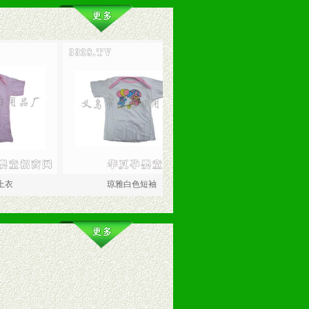
琼雅白色短袖
琼雅小花护脚套