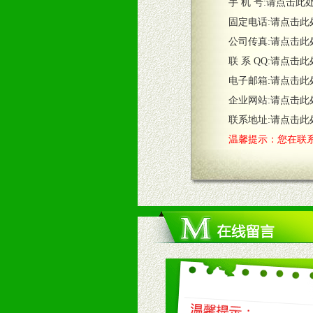
五、退换货制度
手 机 号:
请点击此
1、给予前期市场操作一定比例退换
固定电话:
请点击此
2、对于临期，滞销品给予一定比例
公司传真:
请点击此
联 系 QQ:
请点击此
六、服务优势
电子邮箱:
请点击此
1、完善的信息服务咨询中心：本着
企业网站:
请点击此
2、售后服务：突发性产品问题或消
3、我们时刻整理各区销售情况，帮
联系地址:
请点击此
温馨提示：您在联系
七、招商代理（全国各地）
1、认同我们的经营理念。
2、具备较好商业信誉和资金实力。
3、具备区域内良好的终端网点和销
4、具备一定业务团队能力覆盖区域
5、具备较强的市场操作意识，投入
八、品牌产品
1、不断提升品牌的知名度，美誉度。
2、不断开创新产品不断满足消费者