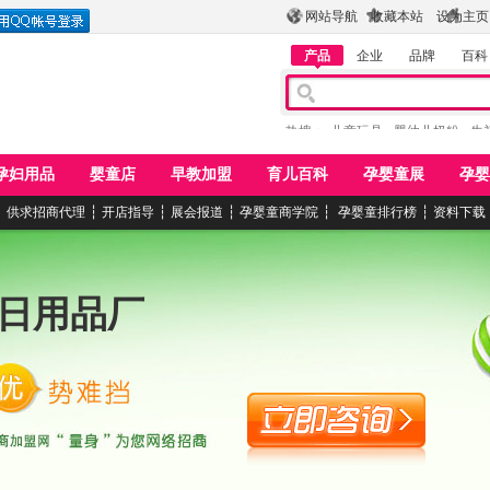
网站导航
收藏本站
设为主页
产品
企业
品牌
百科
热搜：
儿童玩具
婴幼儿奶粉
牛
孕妇用品
婴童店
早教加盟
育儿百科
孕婴童展
孕婴
┆
供求招商代理
┆
开店指导
┆
展会报道
┆
孕婴童商学院
┆
孕婴童排行榜
┆
资料下载
日用品厂