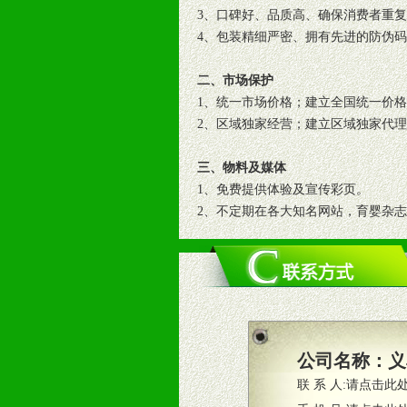
3、口碑好、品质高、确保消费者重
4、包装精细严密、拥有先进的防伪
二、市场保护
1、统一市场价格；建立全国统一价
2、区域独家经营；建立区域独家代
三、物料及媒体
1、免费提供体验及宣传彩页。
2、不定期在各大知名网站，育婴杂
3、根据地方实际情况提供销售喷绘
四、市场操作及支持
1、根据区域市场协助制定具体营销
2、根据具体情况公司给予必要市场
3、根据市场需要，派驻区域销售人
公司名称：
义
4、根据市场情况公司给予专职或兼
联 系 人:
请点击此