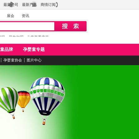
最新公司
最新产品
商情订阅
展会
资讯
初乳
早教加盟
儿童夏季童装
童品牌
孕婴童专题
┆
孕婴童协会
┆
图片中心