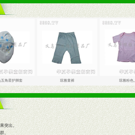
脚套
琼雅童裤
琼雅粉色上衣
效果突出。
人群。