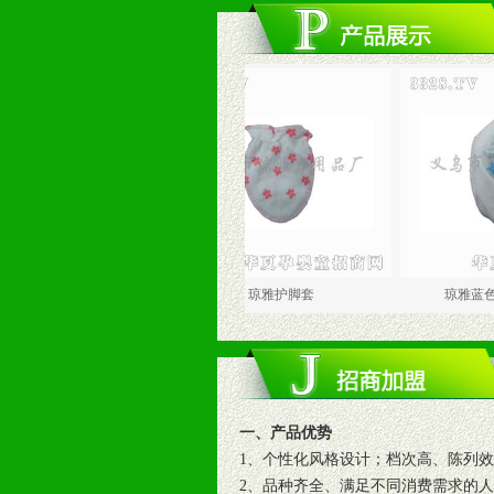
色童裤
琼雅护脚套
琼雅蓝色五角星护
一、产品优势
1、个性化风格设计；档次高、陈列
2、品种齐全、满足不同消费需求的