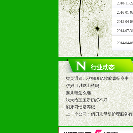
2018-11-2
1、免费人员培训支持
由销售明星、业务拓展能手、专业营
2016-01-0
2、终端宣传品支持
2015-04-0
提供全国统一的产品手册、妈妈手册、
2014-07-3
3、大型促销活动支持
根据市场开发需要，为代理商、经销
2014-04-0
专业的孕婴童媒体、杂志、直销目录
专业的孕婴童媒体、杂志、直销目录
4、专业完善的售后服务支持
5、确保经销商相应区域内的独家垄
6、实施经营管理支持，根据经销商
·
智灵通迪儿孕妇DHA软胶囊招商中
7、严格控制价格的波动，并给予相
·
孕妇可以吃山楂吗
8、提供合理的退换货保障制度，保
·
婴儿鞋怎么选
9、及时有力的推出各种终端促销活
·
秋天给宝宝断奶好不好
拉宝、海报、试用装等）
·
刷牙习惯培养记
10、提供信息支持，使经销商商融
·上一个公司：
俏贝儿母婴护理服务有
11、提供方便、快捷、灵活、安全、
12、不断寻求国际前缘产品，完善