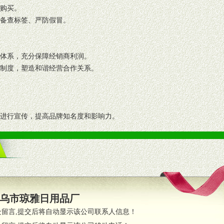
复购买。
码备查标签、严防假冒。
格体系，充分保障经销商利润。
理制度，塑造和谐经营合作关系。
志进行宣传，提高品牌知名度和影响力。
画、促销架等销售道具。
策略。
支持。
员全程跟踪服务，以确保产品顺利销售。
乌市琼雅日用品厂
职的业务代表及终端导购支持。
处留言,提交后将自动显示该公司联系人信息！