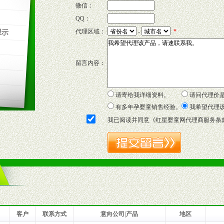
微信：
QQ：
P宣传画、三折页及宣传礼品全面配赠，免费提供软硬性平面广告、电台广
代理区域：
-
*
套合法经营手续，采取统一底价供货、严格保证区域市场独占，杜绝串货
留言内容：
证明复印件，财务以帐单，税务发票，产品质量报告检测单，产品批号；
方案，专家顾问团提供专柜、社区、HS、名人营销等各种模式市场实战操
年终完成任务返利。
请寄给我详细资料。
请问代理价
务，提供企划、咨询、培训等企业售后服务。
有多年孕婴童销售经验。
我希望代理
保障制度，使经销商市场操作全程无忧。
我已阅读并同意《
红星婴童网代理商服务条
品或保健食品相关渠道者。
好的商业道德，良好的商誉，良好的市场网络的公司及销售自然人。
一最低零售价销售，保证良性的价格体系，保证均衡的利润体系。
业信誉，具备地理区位优势。
货。
客户
联系方式
意向公司|产品
地区