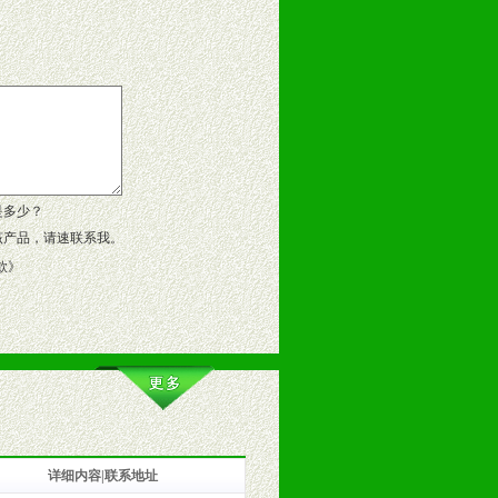
告操作手册、专柜咨询手册等各种市
、假货。
作方案。
是多少？
该产品，请速联系我。
款
》
详细内容|联系地址