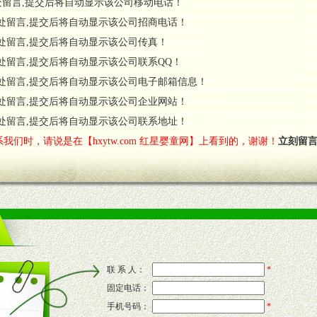
处留言,提交后将自动显示该公司移动电话！
货政策。
处留言,提交后将自动显示该公司招商电话！
调换政策。
处留言,提交后将自动显示该公司传真！
处留言,提交后将自动显示该公司联系QQ！
处留言,提交后将自动显示该公司电子邮箱信息！
对代理商负责的态度，我们将及时回复您的疑问。
处留言,提交后将自动显示该公司企业网站！
费者意见反馈，我们予以及时受理记录并合理妥善解决。
您诊断、分析市场，及时收编销售效果显着的案例，与您共商启动市场。
处留言,提交后将自动显示该公司联系地址！
我们时，请说是在【hxytw.com 红星婴童网】上看到的，谢谢！
立刻留
售渠道。
的流通渠道，孕婴童渠道，医药渠道并为之提供配送服务。
意识和配合意识。
联 系 人：
*
固定电话：
的新需求及适应市场变化。
手机号码：
*