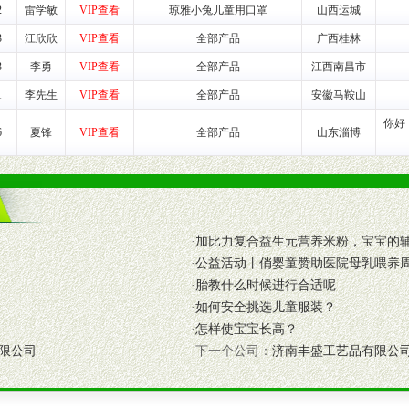
2
雷学敏
VIP查看
琼雅小兔儿童用口罩
山西运城
养师、儿童营养专家为客户提供包括销售、营养、售后服务等各项专业培
3
江欣欣
VIP查看
全部产品
广西桂林
3
李勇
VIP查看
全部产品
江西南昌市
VI手册、专柜、POP终端宣传物料、多样化的促销物品、礼品等。
1
李先生
VIP查看
全部产品
安徽马鞍山
你好
商提供活动策划，物料支持、人员支持等。媒体宣传支持
6
夏锋
VIP查看
全部产品
山东淄博
等全国性投放，扩大产品体宣传支持
等全国性投放，扩大产品宣传，提高产品美誉度。
断性经营权益。
销售情况派人员驻地指导。
·
加比力复合益生元营养米粉，宝宝的
应的政策，充分保证经销产品丰厚的利润空间和市场经营的高额回报。
·
公益活动丨俏婴童赞助医院母乳喂养
证经销商合作零风险。
·
胎教什么时候进行合适呢
动来帮助经销商启动和拉动市场销售，提供终端物料及宣传促销用品的支持
·
如何安全挑选儿童服装？
·
怎样使宝宝长高？
入公司经营中，充分了解来自公司的行销计划，产品的发展，以及行业市场
限公司
·下一个公司：
济南丰盛工艺品有限公
高效和准确的后勤配送物。
母婴、儿童产品品类，为中国妈妈、宝宝提供完善的营养健康产品和宣传普