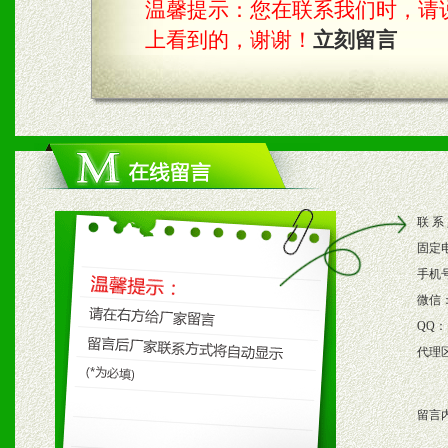
温馨提示：您在联系我们时，请说是在
具。
上看到的，谢谢！
立刻留言
四、市场操作及支持
1、根据区域市场协助制定
2、根据具体情况公司给予
联 系
3、根据市场需要，派驻区
固定
保产品顺利销售。
手机
微信
4、根据市场情况公司给予
QQ：
代理
购支持。
留言