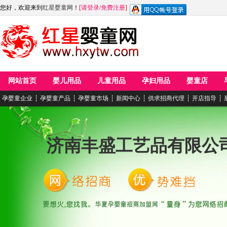
您好，欢迎来到
红星婴童网
！
[
请登录
/
免费注册
]
网站首页
婴儿用品
儿童用品
孕妇用品
婴童店
孕婴童企业
┆
孕婴童产品
┆
孕婴童市场
┆
新闻中心
┆
供求招商代理
┆
开店指导
┆
济南丰盛工艺品有限公