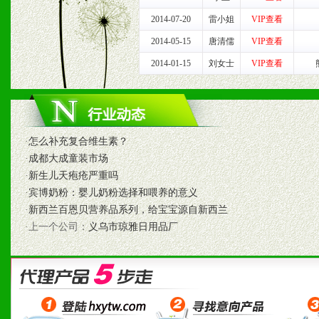
2014-07-20
雷小姐
VIP查看
2014-05-15
唐清儒
VIP查看
七、招商代理（全国各地）
2014-01-15
刘女士
VIP查看
1、认同我们的经营理念。
2、具备较好商业信誉和资
3、具备区域内良好的终端
·
怎么补充复合维生素？
·
成都大成童装市场
4、具备一定业务团队能力
·
新生儿天疱疮严重吗
·
宾博奶粉：婴儿奶粉选择和喂养的意义
道，医药渠道并为之提供配
·
新西兰百恩贝营养品系列，给宝宝源自新西兰
·上一个公司：
义乌市琼雅日用品厂
5、具备较强的市场操作意
八、品牌产品