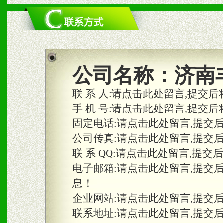
二、市场保护
1、统一市场价格；建立全
商利润。
2、区域独家经营；建立区
公司名称：
济南
合作关系。
联 系 人:
请点击此处留言,提交后
手 机 号:
请点击此处留言,提交后
固定电话:
请点击此处留言,提交
三、物料及媒体
公司传真:
请点击此处留言,提交
1、免费提供体验及宣传彩
联 系 QQ:
请点击此处留言,提交
2、不定期在各大知名网站
电子邮箱:
请点击此处留言,提交
息！
知名度和影响力。
企业网站:
请点击此处留言,提交
3、根据地方实际情况提供
联系地址:
请点击此处留言,提交