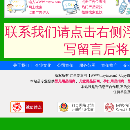
1、不断提升品牌的知名度
点击广告位查找
输入WWW.hxytw.com
热门产品查找
网上搜索
根据搜索查找
点击广告进入
2、不断开创新产品不断满
化。
联系我们请点击右侧
写留言后将
九、加盟优势
1、广告企划支持：产品手
关于我们
企业文化
公司宣传
服务范围
宣传推广
企
┆
┆
┆
┆
┆
版权所有
红星婴童网
【WWW.hxytw.com】Cop
品全面配赠，免费提供软硬
本站是专业提供
婴儿用品招商
、
儿童用品招商
、
孕妇用品招商
、
本站只起到信息平台作用,不为
册、专柜咨询手册等各种市
任何单位
2、市场保护支持：供优质
统一底价供货、严格保证区
3、对代理商、经销商提供