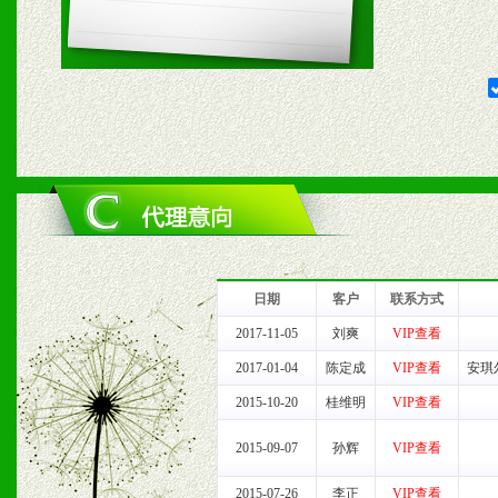
五、退换货制度
1、给予前期市场操作一定
2、对于临期，滞销品给予
六、服务优势
1、完善的信息服务咨询中
我们将及时回复您的疑问。
日期
客户
联系方式
2、售后服务：突发性产品
2017-11-05
刘爽
VIP查看
2017-01-04
陈定成
VIP查看
安琪
以及时受理记录并合理妥善
2015-10-20
桂维明
VIP查看
3、我们时刻整理各区销售
2015-09-07
孙辉
VIP查看
时收编销售效果显着的案例
2015-07-26
李正
VIP查看