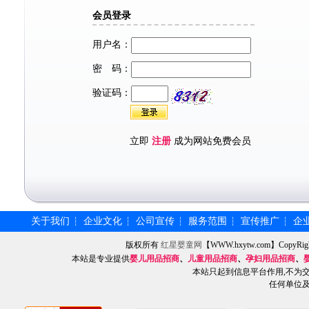
会员登录
用户名：
密 码：
验证码：
立即
注册
成为网站免费会员
关于我们
企业文化
公司宣传
服务范围
宣传推广
企
┆
┆
┆
┆
┆
版权所有
红星婴童网
【WWW.hxytw.com】Copy
本站是专业提供
婴儿用品招商
、
儿童用品招商
、
孕妇用品招商
、
本站只起到信息平台作用,不为
任何单位