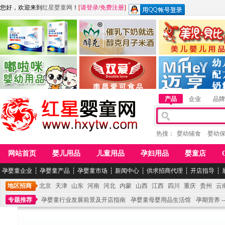
您好，欢迎来到
红星婴童网
！
[
请登录
/
免费注册
]
江西麦嘟嘟食品有限公司
江西醇之客月子米酒
惠州市美儿婴儿用品公
青岛嘟啦咪婴幼儿用品公司
南昌爱可食品科技有限公司
湖南迈亨母婴用品有限
产品
企业
品牌
热搜：
婴幼辅食
婴幼
网站首页
婴儿用品
儿童用品
孕妇用品
婴童店
孕婴童企业
┆
孕婴童产品
┆
孕婴童市场
┆
新闻中心
┆
供求招商代理
┆
开店指导
┆
地区招商
北京
天津
山东
河南
河北
内蒙
山西
江西
四川
重庆
贵州
云
专题推荐
孕婴童行业发展前景及开店指南
孕婴童母婴用品生活馆
孕期营养 -