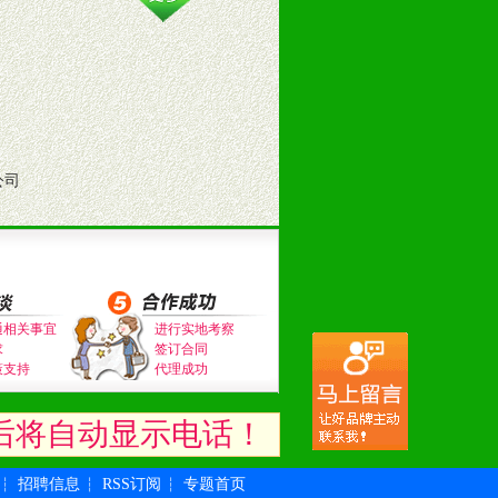
公司
通相关事宜
进行实地考察
求
签订合同
策支持
代理成功
后将自动显示电话！
招聘信息
RSS订阅
专题首页
┆
┆
┆