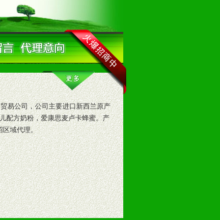
贸易公司，公司主要进口新西兰原产
儿配方奶粉，爱康思麦卢卡蜂蜜。产
招区域代理。