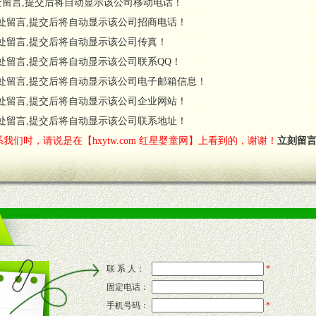
处留言,提交后将自动显示该公司移动电话！
货政策。
处留言,提交后将自动显示该公司招商电话！
调换政策。
处留言,提交后将自动显示该公司传真！
处留言,提交后将自动显示该公司联系QQ！
处留言,提交后将自动显示该公司电子邮箱信息！
对代理商负责的态度，我们将及时回复您的疑问。
处留言,提交后将自动显示该公司企业网站！
费者意见反馈，我们予以及时受理记录并合理妥善解决。
您诊断、分析市场，及时收编销售效果显着的案例，与您共商启动市场。
处留言,提交后将自动显示该公司联系地址！
我们时，请说是在【hxytw.com 红星婴童网】上看到的，谢谢！
立刻留
售渠道。
的流通渠道，孕婴童渠道，医药渠道并为之提供配送服务。
意识和配合意识。
联 系 人：
*
固定电话：
的新需求及适应市场变化。
手机号码：
*