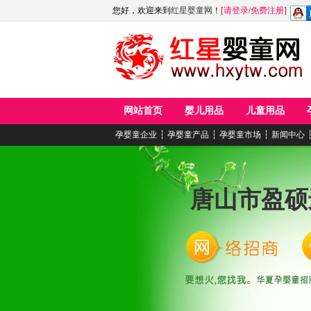
您好，欢迎来到
红星婴童网
！
[
请登录
/
免费注册
]
网站首页
婴儿用品
儿童用品
孕婴童企业
┆
孕婴童产品
┆
孕婴童市场
┆
新闻中心
唐山市盈硕