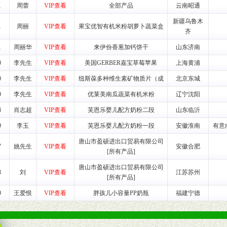
1
周蕾
VIP查看
全部产品
云南昭通
养师、儿童营养专家为客户提供包括销售、营养、售后服务等各项专业培
新疆乌鲁木
1
周丽
VIP查看
果宝优智有机米粉胡萝卜蔬菜盒
齐
VI手册、专柜、POP终端宣传物料、多样化的促销物品、礼品等。
1
周丽华
VIP查看
来伊份香葱加钙饼干
山东济南
0
李先生
VIP查看
美国GERBER嘉宝草莓苹果
上海黄浦
商提供活动策划，物料支持、人员支持等。媒体宣传支持
0
李先生
VIP查看
纽斯葆多种维生素矿物质片（成
北京东城
等全国性投放，扩大产品体宣传支持
等全国性投放，扩大产品宣传，提高产品美誉度。
0
李先生
VIP查看
优莱美南瓜蔬菜有机米粉
辽宁沈阳
4
肖志超
VIP查看
芙恩乐婴儿配方奶粉二段
山东临沂
断性经营权益。
9
李玉
VIP查看
芙恩乐婴儿配方奶粉一段
安徽淮南
有意
销售情况派人员驻地指导。
唐山市盈硕进出口贸易有限公司
应的政策，充分保证经销产品丰厚的利润空间和市场经营的高额回报。
7
姚先生
VIP查看
安徽合肥
[所有产品]
证经销商合作零风险。
动来帮助经销商启动和拉动市场销售，提供终端物料及宣传促销用品的支持
唐山市盈硕进出口贸易有限公司
3
刘
VIP查看
江苏苏州
[所有产品]
入公司经营中，充分了解来自公司的行销计划，产品的发展，以及行业市场
9
王爱恨
VIP查看
胖孩儿小容量PP奶瓶
福建宁德
高效和准确的后勤配送物。
母婴、儿童产品品类，为中国妈妈、宝宝提供完善的营养健康产品和宣传普