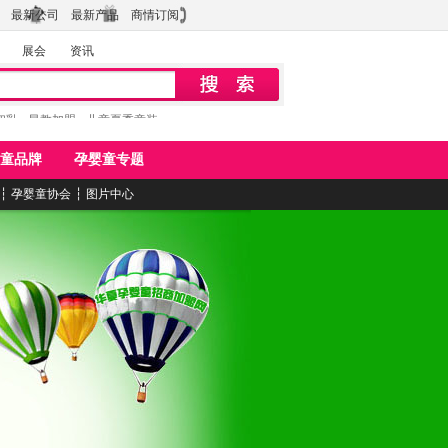
最新公司
最新产品
商情订阅
展会
资讯
初乳
早教加盟
儿童夏季童装
童品牌
孕婴童专题
┆
孕婴童协会
┆
图片中心