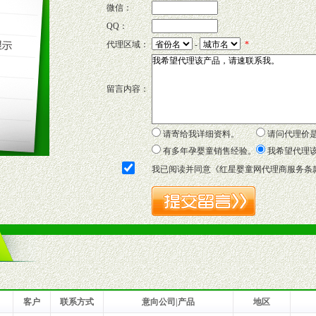
微信：
QQ：
P宣传画、三折页及宣传礼品全面配赠，免费提供软硬性平面广告、电台广
代理区域：
-
*
套合法经营手续，采取统一底价供货、严格保证区域市场独占，杜绝串货
留言内容：
证明复印件，财务以帐单，税务发票，产品质量报告检测单，产品批号；
方案，专家顾问团提供专柜、社区、HS、名人营销等各种模式市场实战操
年终完成任务返利。
请寄给我详细资料。
请问代理价
务，提供企划、咨询、培训等企业售后服务。
有多年孕婴童销售经验。
我希望代理
保障制度，使经销商市场操作全程无忧。
我已阅读并同意《
红星婴童网代理商服务条
品或保健食品相关渠道者。
好的商业道德，良好的商誉，良好的市场网络的公司及销售自然人。
一最低零售价销售，保证良性的价格体系，保证均衡的利润体系。
业信誉，具备地理区位优势。
货。
客户
联系方式
意向公司|产品
地区