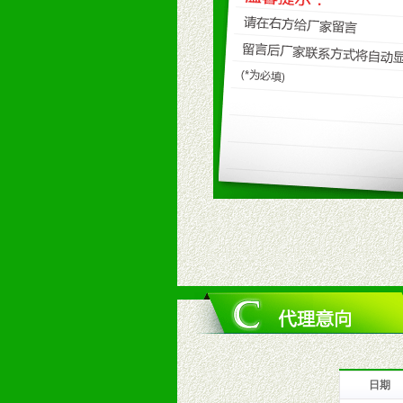
九、加盟优势
1、广告企划支持：产品手册、PO
场武器。
2、市场保护支持：供优质产品，全
3、对代理商、经销商提供公司资执
4、营销技术支持：因地制宜，采取
5、返利奖励支持：累计进货奖励，
6、售后服务支持：营销全程跟踪服
7、退换货支持：诚信为本的退换货
十、代理条件
1、拥有婴幼儿产品经销网络，营养
2、认同公司产品及经营理念，有良
3、严格按照统一最低渠道价格，统
4、具有一定的资金实力，良好的商
5、为维护区域经销商利益，不得窜
日期
十一、公司支持