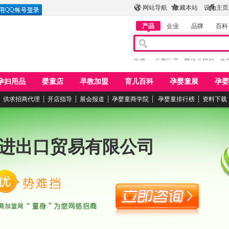
网站导航
收藏本站
设为主页
产品
企业
品牌
百科
热搜：
儿童玩具
婴幼儿奶粉
牛
孕妇用品
婴童店
早教加盟
育儿百科
孕婴童展
孕婴
┆
供求招商代理
┆
开店指导
┆
展会报道
┆
孕婴童商学院
┆
孕婴童排行榜
┆
资料下载
进出口贸易有限公司