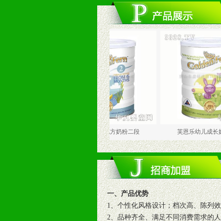
方奶粉一段
芙恩乐婴儿配方奶粉二段
芙恩乐幼儿成长奶粉
一、产品优势
1、个性化风格设计；档次高、陈列
2、品种齐全、满足不同消费需求的