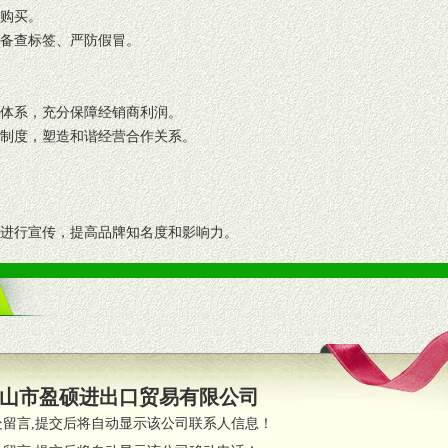
复购买。
码备查标签、严防假冒。
格体系，充分保障经销商利润。
理制度，塑造和谐经营合作关系。
志进行宣传，提高品牌知名度和影响力。
画、促销架等销售道具。
策略。
支持。
员全程跟踪服务，以确保产品顺利销售。
山市盈硕进出口贸易有限公司
职的业务代表及终端导购支持。
处留言,提交后将自动显示该公司联系人信息！