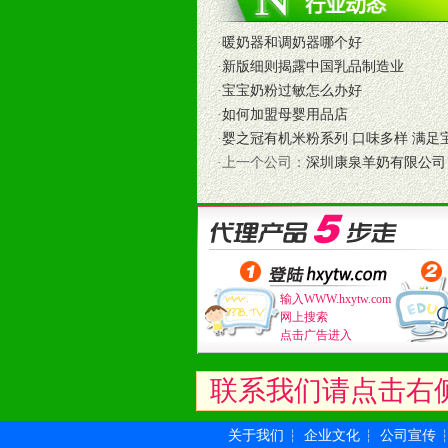
和终端客户提供更好的支持和服务。
·
暖奶器和调奶器哪个好
十二、加盟方法
·
新版细则揭露中国乳品制造业
1、通过电话、邮件、网上留言等方
·
宝宝奶粉过敏怎么办好
2、与我公司相关人员取得联系之后
·
如何加盟母婴用品店
3、加盟者也可到我公司实地考察，
·
婴之冠有机米粉系列 口味多样 满足
·上一个公司：
深圳康泉羊奶有限公司
输入WWW.hxytw.com
网上搜索
点击广告进入
联系我们请点击右
关于我们
企业文化
公司宣传
┆
┆