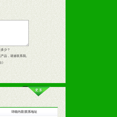
告操作手册、专柜咨询手册等各种市
、假货。
作方案。
是多少？
该产品，请速联系我。
款
》
详细内容|联系地址