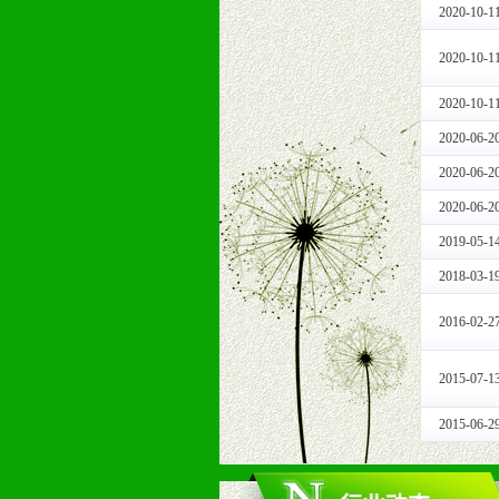
2020-10-1
1、免费人员培训支持
由销售明星、业务拓展能手、专业营
2020-10-1
2、终端宣传品支持
提供全国统一的产品手册、妈妈手册、
2020-10-1
3、大型促销活动支持
2020-06-2
根据市场开发需要，为代理商、经销
2020-06-2
专业的孕婴童媒体、杂志、直销目录
专业的孕婴童媒体、杂志、直销目录
2020-06-2
4、专业完善的售后服务支持
2019-05-1
5、确保经销商相应区域内的独家垄
2018-03-1
6、实施经营管理支持，根据经销商
7、严格控制价格的波动，并给予相
2016-02-2
8、提供合理的退换货保障制度，保
9、及时有力的推出各种终端促销活
2015-07-1
拉宝、海报、试用装等）
10、提供信息支持，使经销商商融
2015-06-2
11、提供方便、快捷、灵活、安全、
12、不断寻求国际前缘产品，完善