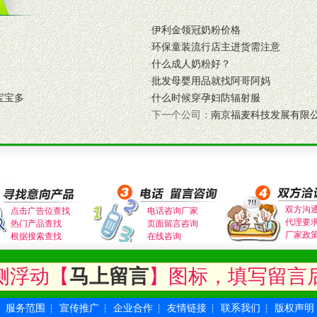
·
伊利金领冠奶粉价格
·
环保童装流行店主进货需注意
式与我公司相关负责人取得联系。
·
什么成人奶粉好？
需详细阅读公司有关制度以及合作加盟流程。
·
批发母婴用品就找阿哥阿妈
合作洽谈。
宝宝多
·
什么时候穿孕妇防辐射服
·下一个公司：
南京福麦科技发展有限
双方沟
点击广告位查找
电话咨询厂家
代理要
热门产品查找
页面留言咨询
厂家政
根据搜索查找
在线咨询
侧浮动【
马上留言
】图标，填写留言
服务范围
宣传推广
企业合作
友情链接
联系我们
版权声明
┆
┆
┆
┆
┆
┆