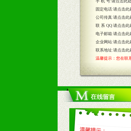
五、退换货制度
手 机 号:
请点击此
1、给予前期市场操作一定比例退换
固定电话:
请点击此
2、对于临期，滞销品给予一定比例
公司传真:
请点击此
联 系 QQ:
请点击此
六、服务优势
电子邮箱:
请点击此
1、完善的信息服务咨询中心：本着
企业网站:
请点击此
2、售后服务：突发性产品问题或消
3、我们时刻整理各区销售情况，帮
联系地址:
请点击此
温馨提示：您在联系
七、招商代理（全国各地）
1、认同我们的经营理念。
2、具备较好商业信誉和资金实力。
3、具备区域内良好的终端网点和销
4、具备一定业务团队能力覆盖区域
5、具备较强的市场操作意识，投入
八、品牌产品
1、不断提升品牌的知名度，美誉度。
2、不断开创新产品不断满足消费者