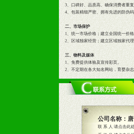
3、口碑好、品质高、确保消费者重
4、包装精细严密、拥有先进的防伪
二、市场保护
1、统一市场价格；建立全国统一价
2、区域独家经营；建立区域独家代
三、物料及媒体
1、免费提供体验及宣传彩页。
2、不定期在各大知名网站，育婴杂
3、根据地方实际情况提供销售喷绘
四、市场操作及支持
1、根据区域市场协助制定具体营销
2、根据具体情况公司给予必要市场
3、根据市场需要，派驻区域销售人
公司名称：
唐
4、根据市场情况公司给予专职或兼
联 系 人:
请点击此