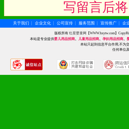
写留言后将
九、加盟优势
关于我们
企业文化
公司宣传
服务范围
宣传推广
企
┆
┆
┆
┆
┆
1、广告企划支持：产品手
版权所有
红星婴童网
【WWW.hxytw.com】Cop
品全面配赠，免费提供软硬
本站是专业提供
婴儿用品招商
、
儿童用品招商
、
孕妇用品招商
、
本站只起到信息平台作用,不为
任何单位
册、专柜咨询手册等各种市
2、市场保护支持：供优质
统一底价供货、严格保证区
3、对代理商、经销商提供
单，税务发票，产品质量报
4、营销技术支持：因地制
专柜、社区、HS、名人营