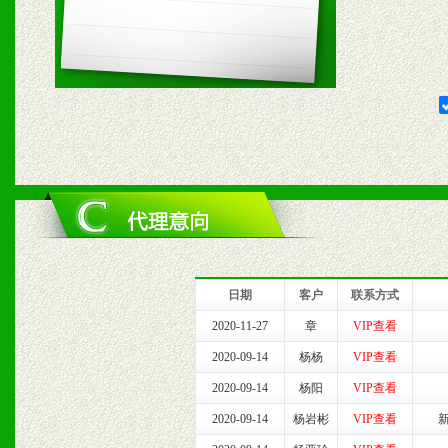
1、根据区域市场协助制定
2、根据具体情况公司给予
3、根据市场需要，派驻区
保产品顺利销售。
4、根据市场情况公司给予
购支持。
日期
客户
联系方式
五、退换货制度
2020-11-27
章
VIP查看
2020-09-14
杨杨
VIP查看
1、给予前期市场操作一定
2020-09-14
杨阳
VIP查看
2、对于临期，滞销品给予
2020-09-14
杨岩彬
VIP查看