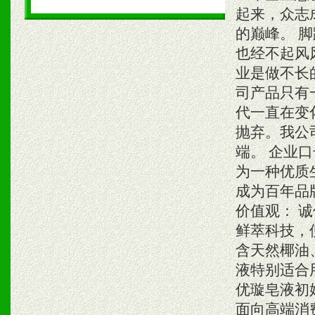
起来，众志
的巅峰。 
也经不起风
业是做不长
司产品只有
代一直在变
抛弃。我公
端。 企业
为一种优质
成为百年品
价值观： 诚
鲜萃科技，
含天然椰油
液特别适合
优璇皂液初
面向高端消