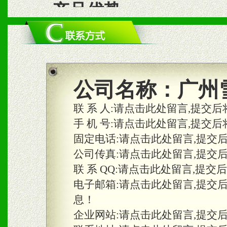
一、产品优势
1、个性化风格设计；档次
2、品种齐全、满足不同消
3、口碑好、品质高、确保
公司名称：
广州
4、包装精细严密、拥有先
联 系 人:
请点击此处留言,提交后
冒。
手 机 号:
请点击此处留言,提交后
固定电话:
请点击此处留言,提交
公司传真:
请点击此处留言,提交
二、市场保护
联 系 QQ:
请点击此处留言,提交
1、统一市场价格；建立全
电子邮箱:
请点击此处留言,提交
息！
商利润。
企业网站:
请点击此处留言,提交