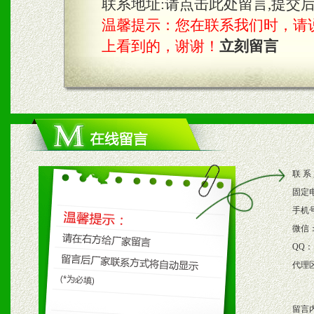
2、区域独家经营；建立区
联系地址:
请点击此处留言,提交
温馨提示：您在联系我们时，请说是在
合作关系。
上看到的，谢谢！
立刻留言
三、物料及媒体
1、免费提供体验及宣传彩
2、不定期在各大知名网站
联 系
知名度和影响力。
固定
3、根据地方实际情况提供
手机
微信
具。
QQ：
代理
四、市场操作及支持
留言