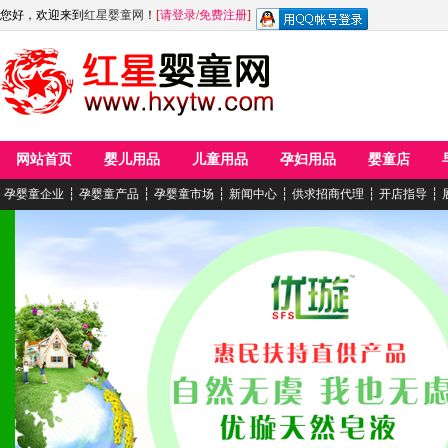
您好，欢迎来到
红星婴童网
！
[
请登录
/
免费注册
]
网站首页
婴儿用品
儿童用品
孕妇用品
婴童店
孕婴童企业
┆
孕婴童产品
┆
孕婴童市场
┆
新闻中心
┆
供求招商代理
┆
开店指导
┆