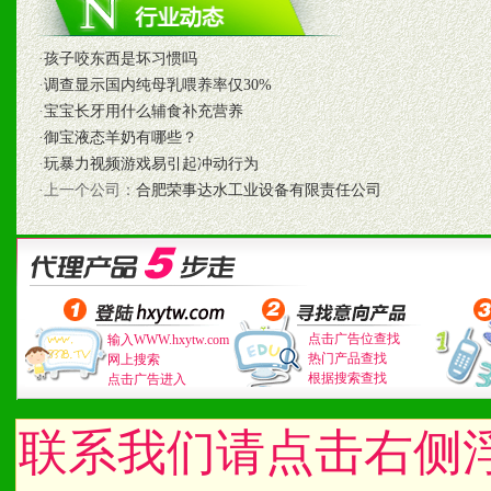
2、具备较好商业信誉和资
·
孩子咬东西是坏习惯吗
3、具备区域内良好的终端
·
调查显示国内纯母乳喂养率仅30%
·
宝宝长牙用什么辅食补充营养
4、具备一定业务团队能力
·
御宝液态羊奶有哪些？
·
玩暴力视频游戏易引起冲动行为
道，医药渠道并为之提供配
·上一个公司：
合肥荣事达水工业设备有限责任公司
5、具备较强的市场操作意
八、品牌产品
点击广告位查找
输入WWW.hxytw.com
1、不断提升品牌的知名度
热门产品查找
网上搜索
根据搜索查找
点击广告进入
2、不断开创新产品不断满
联系我们请点击右侧
化。