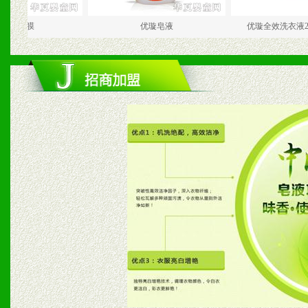
优璇皂液
优璇全效洗衣液2.5kg+柔