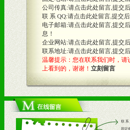
三、物料及媒体
公司传真:
请点击此处留言,提交
1、免费提供体验及宣传彩
联 系 QQ:
请点击此处留言,提交
2、不定期在各大知名网站
电子邮箱:
请点击此处留言,提交
息！
知名度和影响力。
企业网站:
请点击此处留言,提交
3、根据地方实际情况提供
联系地址:
请点击此处留言,提交
温馨提示：您在联系我们时，请说是在
具。
上看到的，谢谢！
立刻留言
四、市场操作及支持
1、根据区域市场协助制定
2、根据具体情况公司给予
联 系
3、根据市场需要，派驻区
固定