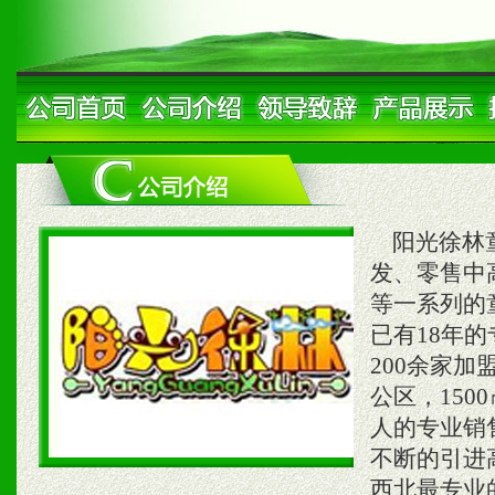
阳光徐林童
发、零售中
等一系列的
已有18年
200余家
公区，150
人的专业销
不断的引进
西北最专业