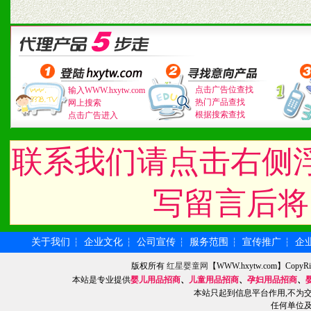
道，医药渠道并为之提供配
5、具备较强的市场操作意
点击广告位查找
输入WWW.hxytw.com
热门产品查找
网上搜索
八、品牌产品
根据搜索查找
点击广告进入
1、不断提升品牌的知名度
联系我们请点击右侧
2、不断开创新产品不断满
写留言后将
化。
关于我们
企业文化
公司宣传
服务范围
宣传推广
企
┆
┆
┆
┆
┆
九、加盟优势
版权所有
红星婴童网
【WWW.hxytw.com】Cop
本站是专业提供
婴儿用品招商
、
儿童用品招商
、
孕妇用品招商
、
1、广告企划支持：产品手
本站只起到信息平台作用,不为
任何单位