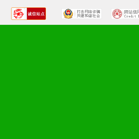
品全面配赠，免费提供软硬
册、专柜咨询手册等各种市
2、市场保护支持：供优质
统一底价供货、严格保证区
3、对代理商、经销商提供
单，税务发票，产品质量报
4、营销技术支持：因地制
专柜、社区、HS、名人营
5、返利奖励支持：累计进
6、售后服务支持：营销全