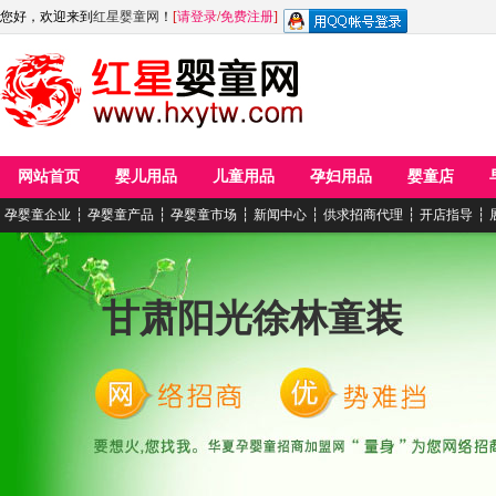
您好，欢迎来到
红星婴童网
！
[
请登录
/
免费注册
]
网站首页
婴儿用品
儿童用品
孕妇用品
婴童店
孕婴童企业
┆
孕婴童产品
┆
孕婴童市场
┆
新闻中心
┆
供求招商代理
┆
开店指导
┆
甘肃阳光徐林童装