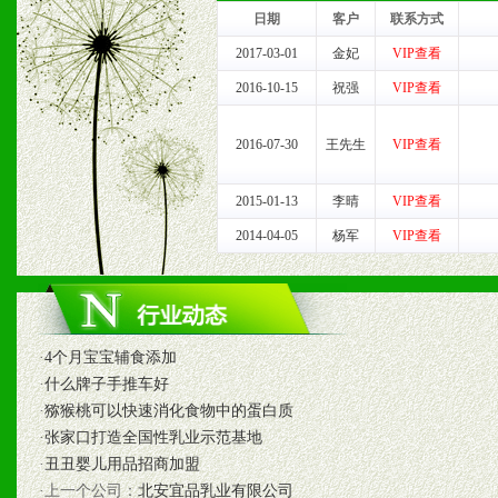
我们将及时回复您的疑问。
日期
客户
联系方式
2、售后服务：突发性产品
2017-03-01
金妃
VIP查看
2016-10-15
祝强
VIP查看
以及时受理记录并合理妥善
2016-07-30
王先生
VIP查看
3、我们时刻整理各区销售
时收编销售效果显着的案例
2015-01-13
李晴
VIP查看
2014-04-05
杨军
VIP查看
七、招商代理（全国各地）
1、认同我们的经营理念。
·
4个月宝宝辅食添加
·
什么牌子手推车好
2、具备较好商业信誉和资
·
猕猴桃可以快速消化食物中的蛋白质
3、具备区域内良好的终端
·
张家口打造全国性乳业示范基地
·
丑丑婴儿用品招商加盟
4、具备一定业务团队能力
·上一个公司：
北安宜品乳业有限公司