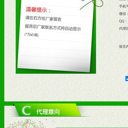
保产品顺利销售。
手机
微信
4、根据市场情况公司给予
QQ：
代理
购支持。
留言
五、退换货制度
1、给予前期市场操作一定
2、对于临期，滞销品给予
六、服务优势
1、完善的信息服务咨询中