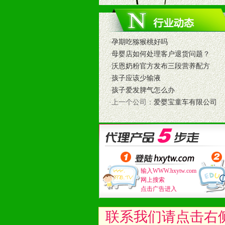
3、大型促销活动支持
根据市场开发需要，为代理商、经销
专业的孕婴童媒体、杂志、直销目录
·
孕期吃猕猴桃好吗
专业的孕婴童媒体、杂志、直销目录
·
母婴店如何处理客户退货问题？
4、专业完善的售后服务支持
·
沃恩奶粉官方发布三段营养配方
5、确保经销商相应区域内的独家垄
·
孩子应该少输液
6、实施经营管理支持，根据经销商
·
孩子爱发脾气怎么办
7、严格控制价格的波动，并给予相
·上一个公司：
爱婴宝童车有限公司
8、提供合理的退换货保障制度，保
9、及时有力的推出各种终端促销活
拉宝、海报、试用装等）
10、提供信息支持，使经销商商融
11、提供方便、快捷、灵活、安全、
12、不断寻求国际前缘产品，完善
输入WWW.hxytw.com
和终端客户提供更好的支持和服务。
网上搜索
点击广告进入
十二、加盟方法
1、通过电话、邮件、网上留言等方
联系我们请点击右
2、与我公司相关人员取得联系之后