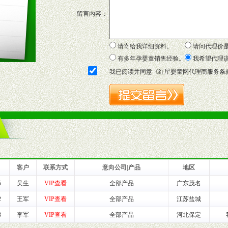
套合法经营手续，采取统一底价供货、严格保证区域市场独占，杜绝串货
留言内容：
证明复印件，财务以帐单，税务发票，产品质量报告检测单，产品批号；
方案，专家顾问团提供专柜、社区、HS、名人营销等各种模式市场实战操
年终完成任务返利。
请寄给我详细资料。
请问代理价
务，提供企划、咨询、培训等企业售后服务。
有多年孕婴童销售经验。
我希望代理
保障制度，使经销商市场操作全程无忧。
我已阅读并同意《
红星婴童网代理商服务条
品或保健食品相关渠道者。
好的商业道德，良好的商誉，良好的市场网络的公司及销售自然人。
一最低零售价销售，保证良性的价格体系，保证均衡的利润体系。
业信誉，具备地理区位优势。
货。
客户
联系方式
意向公司|产品
地区
5
吴生
VIP查看
全部产品
广东茂名
养师、儿童营养专家为客户提供包括销售、营养、售后服务等各项专业培
2
王军
VIP查看
全部产品
江苏盐城
3
李军
VIP查看
全部产品
河北保定
VI手册、专柜、POP终端宣传物料、多样化的促销物品、礼品等。