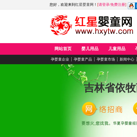
您好，欢迎来到
红星婴童网
！
[
请登录
/
免费注册
]
网站首页
婴儿用品
儿童用品
孕婴童企业
┆
孕婴童产品
┆
孕婴童市场
┆
新闻中心
吉林省依牧