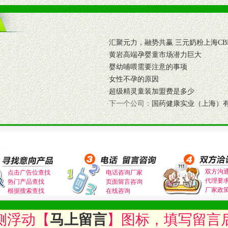
商提供活动策划，物料支持、人员支持等。媒体宣传支持
等全国性投放，扩大产品体宣传支持
·
汇聚元力，融势共赢 三元奶粉上海CB
等全国性投放，扩大产品宣传，提高产品美誉度。
·
黄岩高端孕婴童市场潜力巨大
·
婴幼哺喂需要注意的事项
断性经营权益。
·
女性不孕的原因
销售情况派人员驻地指导。
·
超级精灵童装加盟费是多少
应的政策，充分保证经销产品丰厚的利润空间和市场经营的高额回报。
·下一个公司：
国药健康实业（上海）
证经销商合作零风险。
动来帮助经销商启动和拉动市场销售，提供终端物料及宣传促销用品的支持
入公司经营中，充分了解来自公司的行销计划，产品的发展，以及行业市场
高效和准确的后勤配送物。
母婴、儿童产品品类，为中国妈妈、宝宝提供完善的营养健康产品和宣传普
双方沟
点击广告位查找
电话咨询厂家
代理要
热门产品查找
页面留言咨询
厂家政
根据搜索查找
在线咨询
式与我公司相关负责人取得联系。
侧浮动【
马上留言
】图标，填写留言
需详细阅读公司有关制度以及合作加盟流程。