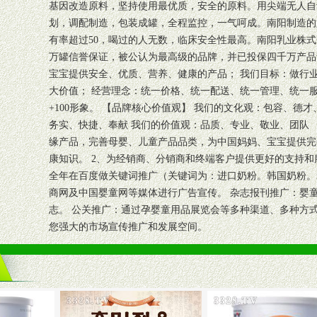
基因改造原料，坚持使用最优质，安全的原料。用尖端无人自动电
划，调配制造，包装成罐，全程监控，一气呵成。南阳制造的奶粉
有率超过50，喝过的人无数，临床安全性最高。南阳乳业株
万罐信誉保证，被公认为最高级的品牌，并已投保四千万产品
宝宝提供安全、优质、营养、健康的产品； 我们目标：做行
大价值； 经营理念：统一价格、统一配送、统一管理、统一服务；
+100形象。 【品牌核心价值观】 我们的文化观：包容、德
务实、快捷、奉献 我们的价值观：品质、专业、敬业、团队 
缘产品，完善母婴、儿童产品品类，为中国妈妈、宝宝提供完
康知识。 2、为经销商、分销商和终端客户提供更好的支持和
全年在百度做关键词推广（关键词为：进口奶粉。韩国奶粉。
商网及中国婴童网等媒体进行广告宣传。 杂志报刊推广：婴
志。 公关推广：通过孕婴童用品展览会等多种渠道、多种方
您强大的市场宣传推广和发展空间。