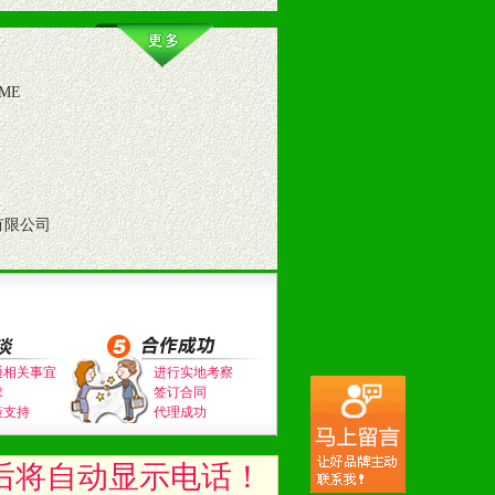
ME
有限公司
。（包括POP、彩页、手提袋、易
的趋势与流行。
及营养建康知识。为经销商、分销商
通相关事宜
进行实地考察
求
签订合同
策支持
代理成功
后将自动显示电话！