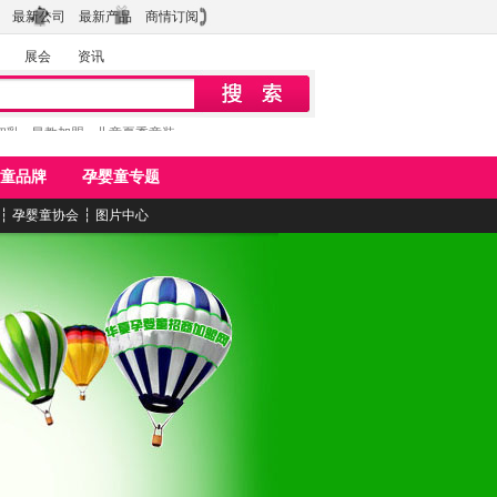
最新公司
最新产品
商情订阅
展会
资讯
初乳
早教加盟
儿童夏季童装
童品牌
孕婴童专题
┆
孕婴童协会
┆
图片中心