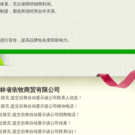
格体系，充分保障经销商利润。
理制度，塑造和谐经营合作关系。
志进行宣传，提高品牌知名度和影响力。
画、促销架等销售道具。
策略。
支持。
员全程跟踪服务，以确保产品顺利销售。
林省依牧商贸有限公司
职的业务代表及终端导购支持。
处留言,提交后将自动显示该公司联系人信息！
处留言,提交后将自动显示该公司移动电话！
货政策。
处留言,提交后将自动显示该公司招商电话！
调换政策。
处留言,提交后将自动显示该公司传真！
处留言,提交后将自动显示该公司联系QQ！