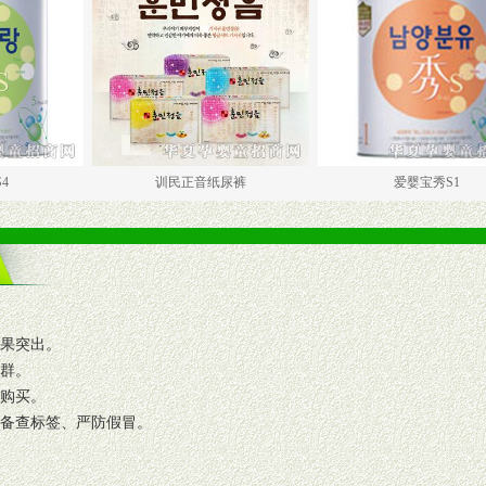
训民正音纸尿裤
爱婴宝秀S1
效果突出。
人群。
复购买。
码备查标签、严防假冒。