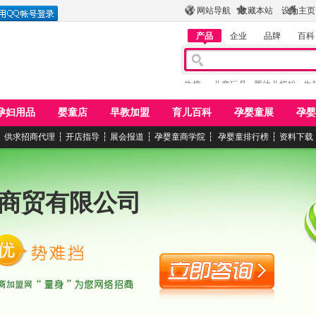
网站导航
收藏本站
设为主页
产品
企业
品牌
百科
热搜：
儿童玩具
婴幼儿奶粉
牛
孕妇用品
婴童店
早教加盟
育儿百科
孕婴童展
孕婴
┆
供求招商代理
┆
开店指导
┆
展会报道
┆
孕婴童商学院
┆
孕婴童排行榜
┆
资料下载
商贸有限公司