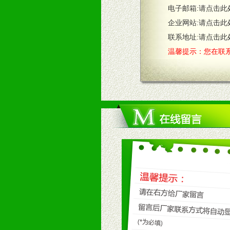
电子邮箱:
请点击此
1、完善的信息服务咨询中心：本着
企业网站:
请点击此
2、售后服务：突发性产品问题或消
3、我们时刻整理各区销售情况，帮
联系地址:
请点击此
温馨提示：您在联系
七、招商代理（全国各地）
1、认同我们的经营理念。
2、具备较好商业信誉和资金实力。
3、具备区域内良好的终端网点和销
4、具备一定业务团队能力覆盖区域
5、具备较强的市场操作意识，投入
八、品牌产品
1、不断提升品牌的知名度，美誉度。
2、不断开创新产品不断满足消费者
九、加盟优势
1、广告企划支持：产品手册、PO
场武器。