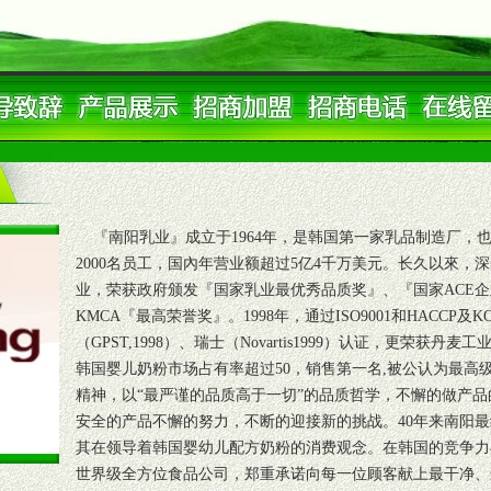
『南阳乳业』成立于1964年，是韩国第一家乳品制造厂，
2000名员工，国內年营业额超过5亿4千万美元。长久以來
业，荣获政府颁发『国家乳业最优秀品质奖』、『国家ACE
KMCA『最高荣誉奖』。1998年，通过ISO9001和HACCP
（GPST,1998）、瑞士（Novartis1999）认证，更荣
韩国婴儿奶粉市场占有率超过50，销售第一名,被公认为最高
精神，以“最严谨的品质高于一切”的品质哲学，不懈的做产
安全的产品不懈的努力，不断的迎接新的挑战。40年来南阳
其在领导着韩国婴幼儿配方奶粉的消费观念。在韩国的竞争力
世界级全方位食品公司，郑重承诺向每一位顾客献上最干净、