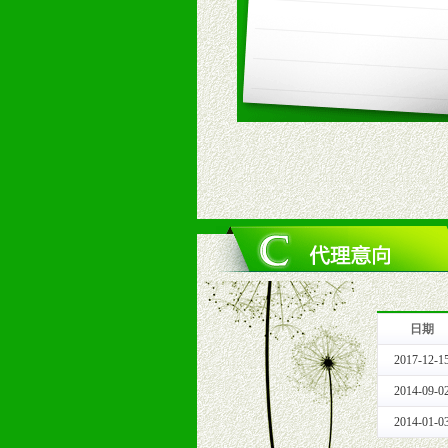
2、市场保护支持：供优质产品，全
3、对代理商、经销商提供公司资执
4、营销技术支持：因地制宜，采取
5、返利奖励支持：累计进货奖励，
6、售后服务支持：营销全程跟踪服
7、退换货支持：诚信为本的退换货
十、代理条件
1、拥有婴幼儿产品经销网络，营养
2、认同公司产品及经营理念，有良
3、严格按照统一最低渠道价格，统
4、具有一定的资金实力，良好的商
5、为维护区域经销商利益，不得窜
日期
十一、公司支持
2017-12-1
1、免费人员培训支持
由销售明星、业务拓展能手、专业营
2014-09-0
2、终端宣传品支持
2014-01-0
提供全国统一的产品手册、妈妈手册、