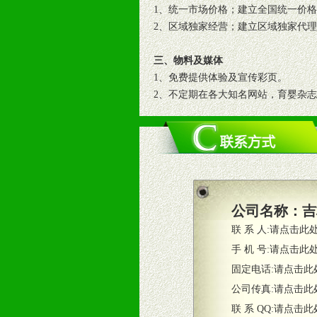
1、统一市场价格；建立全国统一价
2、区域独家经营；建立区域独家代
三、物料及媒体
1、免费提供体验及宣传彩页。
2、不定期在各大知名网站，育婴杂
3、根据地方实际情况提供销售喷绘
四、市场操作及支持
1、根据区域市场协助制定具体营销
2、根据具体情况公司给予必要市场
3、根据市场需要，派驻区域销售人
公司名称：
吉
4、根据市场情况公司给予专职或兼
联 系 人:
请点击此
五、退换货制度
手 机 号:
请点击此
1、给予前期市场操作一定比例退换
固定电话:
请点击此
2、对于临期，滞销品给予一定比例
公司传真:
请点击此
联 系 QQ:
请点击此
六、服务优势