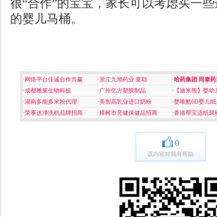
很“合作”的宝宝，家长可以考虑买一
的婴儿马桶。
·
网络平台佳诚合作共赢
·
浙江九旭药业 童聪
·
哈药集团 同泰药
·
成都雅莱生物科技
·
广州亿方塑胶制品
·
【迪米熊】婴幼
·
湖南多能多米粉代理
·
美智高乳业进口奶粉
·
婴唯酷6D婴儿纸
·
荣事达净洗机品牌招商
·
樟树市亮健保健品招商
·
香港帮宝适纸尿
0
该内容对我有帮助