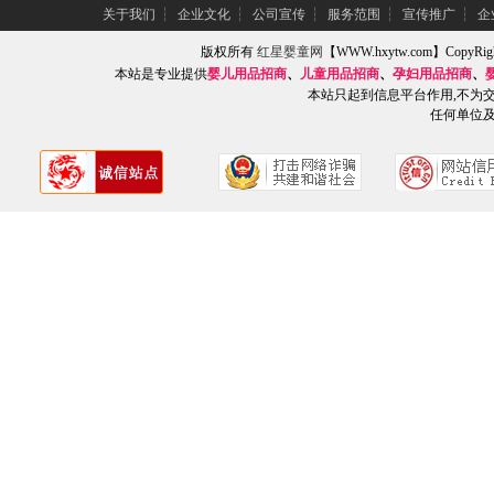
关于我们
┆
企业文化
┆
公司宣传
┆
服务范围
┆
宣传推广
┆
企
版权所有
红星婴童网
【WWW.hxytw.com】Copy
本站是专业提供
婴儿用品招商
、
儿童用品招商
、
孕妇用品招商
、
本站只起到信息平台作用,不为
任何单位