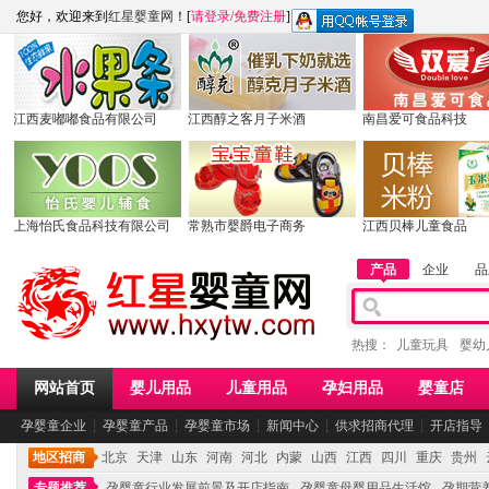
您好，欢迎来到
红星婴童网
！[
请登录
/
免费注册
]
江西麦嘟嘟食品有限公司
江西醇之客月子米酒
南昌爱可食品科技
上海怡氏食品科技有限公司
常熟市婴爵电子商务
江西贝棒儿童食品
产品
企业
品
热搜：
儿童玩具
婴幼
网站首页
婴儿用品
儿童用品
孕妇用品
婴童店
孕婴童企业
┆
孕婴童产品
┆
孕婴童市场
┆
新闻中心
┆
供求招商代理
┆
开店指导
地区招商
北京
天津
山东
河南
河北
内蒙
山西
江西
四川
重庆
贵州
专题推荐
孕婴童行业发展前景及开店指南
孕婴童母婴用品生活馆
孕期营养