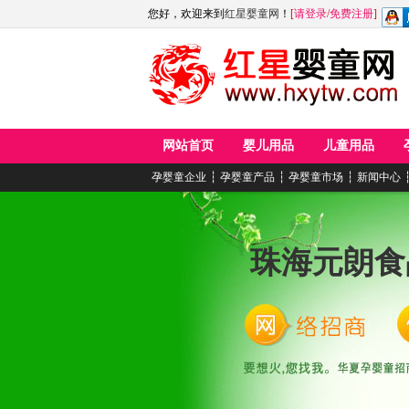
您好，欢迎来到
红星婴童网
！
[
请登录
/
免费注册
]
网站首页
婴儿用品
儿童用品
孕婴童企业
┆
孕婴童产品
┆
孕婴童市场
┆
新闻中心
珠海元朗食