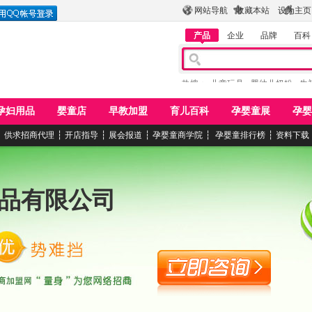
网站导航
收藏本站
设为主页
产品
企业
品牌
百科
热搜：
儿童玩具
婴幼儿奶粉
牛
孕妇用品
婴童店
早教加盟
育儿百科
孕婴童展
孕婴
┆
供求招商代理
┆
开店指导
┆
展会报道
┆
孕婴童商学院
┆
孕婴童排行榜
┆
资料下载
品有限公司