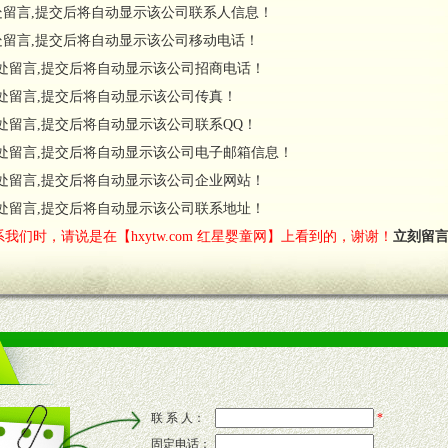
处留言,提交后将自动显示该公司联系人信息！
处留言,提交后将自动显示该公司移动电话！
货政策。
处留言,提交后将自动显示该公司招商电话！
调换政策。
处留言,提交后将自动显示该公司传真！
处留言,提交后将自动显示该公司联系QQ！
处留言,提交后将自动显示该公司电子邮箱信息！
对代理商负责的态度，我们将及时回复您的疑问。
处留言,提交后将自动显示该公司企业网站！
费者意见反馈，我们予以及时受理记录并合理妥善解决。
您诊断、分析市场，及时收编销售效果显着的案例，与您共商启动市场。
处留言,提交后将自动显示该公司联系地址！
我们时，请说是在【hxytw.com 红星婴童网】上看到的，谢谢！
立刻留
售渠道。
的流通渠道，孕婴童渠道，医药渠道并为之提供配送服务。
意识和配合意识。
联 系 人：
*
固定电话：