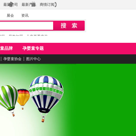
最新公司
最新产品
商情订阅
展会
资讯
初乳
早教加盟
儿童夏季童装
童品牌
孕婴童专题
┆
孕婴童协会
┆
图片中心