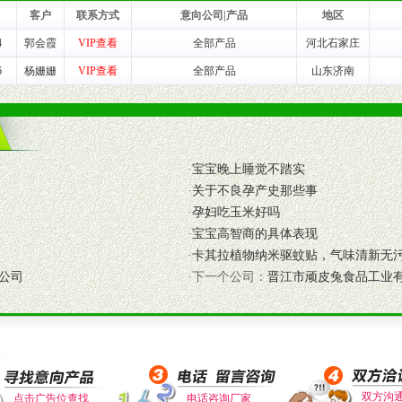
客户
联系方式
意向公司|产品
地区
4
郭会霞
VIP查看
全部产品
河北石家庄
养师、儿童营养专家为客户提供包括销售、营养、售后服务等各项专业培
6
杨姗姗
VIP查看
全部产品
山东济南
VI手册、专柜、POP终端宣传物料、多样化的促销物品、礼品等。
商提供活动策划，物料支持、人员支持等。媒体宣传支持
·
宝宝晚上睡觉不踏实
等全国性投放，扩大产品体宣传支持
·
关于不良孕产史那些事
等全国性投放，扩大产品宣传，提高产品美誉度。
·
孕妇吃玉米好吗
·
宝宝高智商的具体表现
断性经营权益。
·
卡其拉植物纳米驱蚊贴，气味清新无
销售情况派人员驻地指导。
公司
·下一个公司：
晋江市顽皮兔食品工业
应的政策，充分保证经销产品丰厚的利润空间和市场经营的高额回报。
证经销商合作零风险。
动来帮助经销商启动和拉动市场销售，提供终端物料及宣传促销用品的支持
入公司经营中，充分了解来自公司的行销计划，产品的发展，以及行业市场
高效和准确的后勤配送物。
双方沟
点击广告位查找
电话咨询厂家