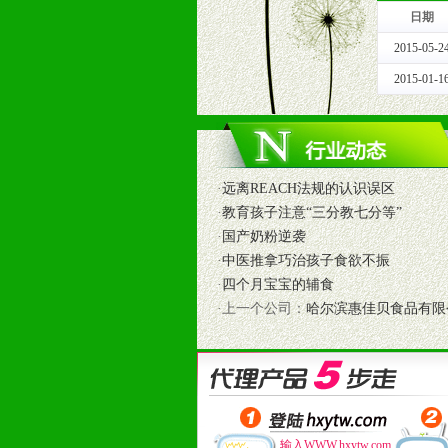
日期
十一、公司支持
2015-05-2
1、免费人员培训支持
由销售明星、业务拓展能手、专业营
2015-01-1
2、终端宣传品支持
提供全国统一的产品手册、妈妈手册、
3、大型促销活动支持
根据市场开发需要，为代理商、经销
·
远离REACH法规的认识误区
专业的孕婴童媒体、杂志、直销目录
·
教育孩子注意“三分教七分等”
专业的孕婴童媒体、杂志、直销目录
·
国产奶粉逆袭
4、专业完善的售后服务支持
·
中医推拿巧治孩子食欲不振
5、确保经销商相应区域内的独家垄
·
四个月宝宝的辅食
6、实施经营管理支持，根据经销商
·上一个公司：
哈尔滨惠佳贝食品有限
7、严格控制价格的波动，并给予相
8、提供合理的退换货保障制度，保
9、及时有力的推出各种终端促销活
拉宝、海报、试用装等）
10、提供信息支持，使经销商商融
11、提供方便、快捷、灵活、安全、
输入WWW.hxytw.com