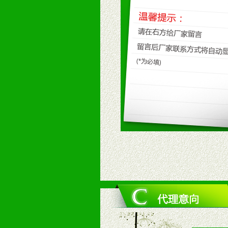
2、不断开创新产品不断满足消费者
九、加盟优势
1、广告企划支持：产品手册、PO
场武器。
2、市场保护支持：供优质产品，全
3、对代理商、经销商提供公司资执
4、营销技术支持：因地制宜，采取
5、返利奖励支持：累计进货奖励，
6、售后服务支持：营销全程跟踪服
7、退换货支持：诚信为本的退换货
十、代理条件
1、拥有婴幼儿产品经销网络，营养
2、认同公司产品及经营理念，有良
3、严格按照统一最低渠道价格，统
4、具有一定的资金实力，良好的商
5、为维护区域经销商利益，不得窜