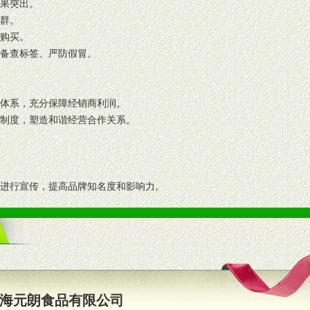
效果突出。
人群。
复购买。
码备查标签、严防假冒。
格体系，充分保障经销商利润。
理制度，塑造和谐经营合作关系。
志进行宣传，提高品牌知名度和影响力。
画、促销架等销售道具。
策略。
支持。
员全程跟踪服务，以确保产品顺利销售。
海元朗食品有限公司
职的业务代表及终端导购支持。