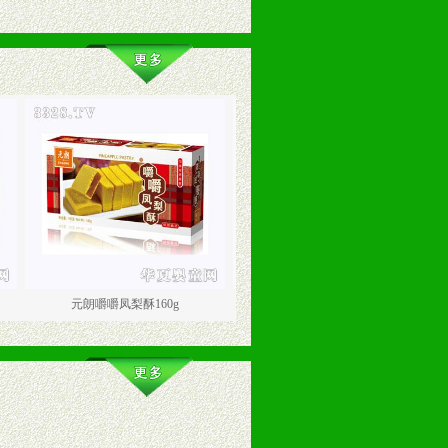
元朗嚼嚼凤梨酥160g
元朗素鸡仔饼160g