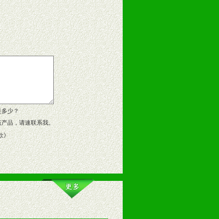
告操作手册、专柜咨询手册等各种市
、假货。
作方案。
是多少？
该产品，请速联系我。
款
》