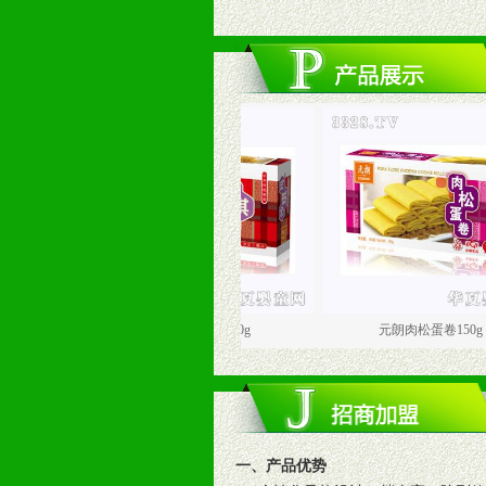
元朗沙琪玛180g
元朗肉松蛋卷150g
一、产品优势