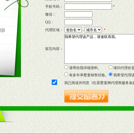
的新需求及适应市场变化。
手机号码：
*
微信：
QQ：
P宣传画、三折页及宣传礼品全面配赠，免费提供软硬性平面广告、电台广
代理区域：
-
*
套合法经营手续，采取统一底价供货、严格保证区域市场独占，杜绝串货
留言内容：
证明复印件，财务以帐单，税务发票，产品质量报告检测单，产品批号；
方案，专家顾问团提供专柜、社区、HS、名人营销等各种模式市场实战操
年终完成任务返利。
请寄给我详细资料。
请问代理价
务，提供企划、咨询、培训等企业售后服务。
有多年孕婴童销售经验。
我希望代理
保障制度，使经销商市场操作全程无忧。
我已阅读并同意《
红星婴童网代理商服务条
品或保健食品相关渠道者。
好的商业道德，良好的商誉，良好的市场网络的公司及销售自然人。
一最低零售价销售，保证良性的价格体系，保证均衡的利润体系。
业信誉，具备地理区位优势。
货。