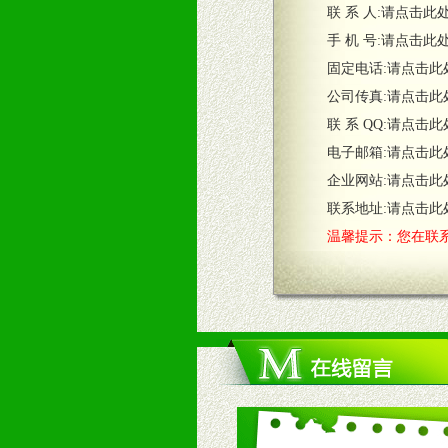
联 系 人:
请点击此
五、退换货制度
手 机 号:
请点击此
1、给予前期市场操作一定比例退换
固定电话:
请点击此
2、对于临期，滞销品给予一定比例
公司传真:
请点击此
联 系 QQ:
请点击此
六、服务优势
电子邮箱:
请点击此
1、完善的信息服务咨询中心：本着
企业网站:
请点击此
2、售后服务：突发性产品问题或消
3、我们时刻整理各区销售情况，帮
联系地址:
请点击此
温馨提示：您在联系
七、招商代理（全国各地）
1、认同我们的经营理念。
2、具备较好商业信誉和资金实力。
3、具备区域内良好的终端网点和销
4、具备一定业务团队能力覆盖区域
5、具备较强的市场操作意识，投入
八、品牌产品
1、不断提升品牌的知名度，美誉度。