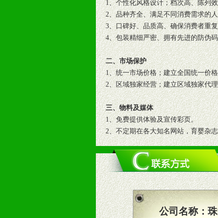
1、个性化风格设计；档次高、陈列
2、品种齐全、满足不同消费需求的
3、口碑好、品质高、确保消费者重
4、包装精细严密、拥有先进的防伪
二、市场保护
1、统一市场价格；建立全国统一价
2、区域独家经营；建立区域独家代
三、物料及媒体
1、免费提供体验及宣传彩页。
2、不定期在各大知名网站，育婴杂
3、根据地方实际情况提供销售喷绘
四、市场操作及支持
1、根据区域市场协助制定具体营销
2、根据具体情况公司给予必要市场
3、根据市场需要，派驻区域销售人
公司名称：
珠
4、根据市场情况公司给予专职或兼