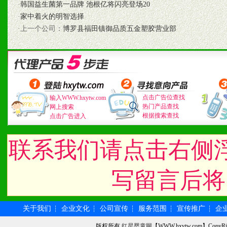
七、招商代理（全国各地）
·
韩国益生菌第一品牌 池根亿将闪亮登场20
·
家中着火的明智选择
1、认同我们的经营理念。
·上一个公司：
博罗县福田镇御品质五金塑胶营业部
2、具备较好商业信誉和资
3、具备区域内良好的终端
4、具备一定业务团队能力
点击广告位查找
输入WWW.hxytw.com
热门产品查找
网上搜索
道，医药渠道并为之提供配
根据搜索查找
点击广告进入
5、具备较强的市场操作意
联系我们请点击右侧
写留言后将
八、品牌产品
1、不断提升品牌的知名度
关于我们
企业文化
公司宣传
服务范围
宣传推广
企
┆
┆
┆
┆
┆
版权所有
红星婴童网
【WWW.hxytw.com】Cop