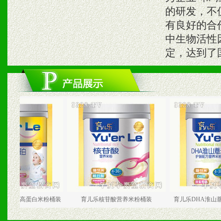
的研发，不
有良好的合
中生物活性
定，达到了
高蛋白米粉桶装
育儿乐核苷酸营养米粉桶装
育儿乐DHA淮山薏米护