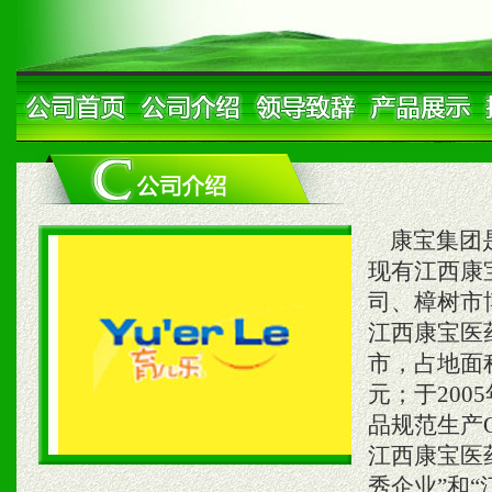
康宝集团是
现有江西康
司、樟树市
江西康宝医
市，占地面积
元；于200
品规范生产Q
江西康宝医
秀企业”和