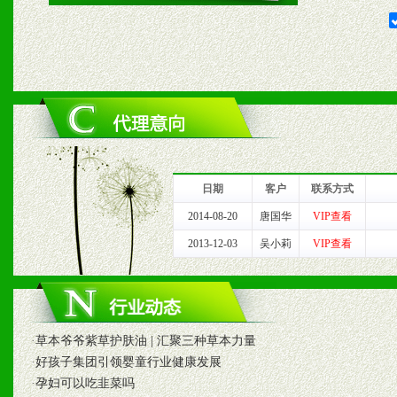
2、对于临期，滞销品给予
六、服务优势
1、完善的信息服务咨询中
我们将及时回复您的疑问。
日期
客户
联系方式
2、售后服务：突发性产品
2014-08-20
唐国华
VIP查看
2013-12-03
吴小莉
VIP查看
以及时受理记录并合理妥善
3、我们时刻整理各区销售
时收编销售效果显着的案例
·
草本爷爷紫草护肤油 | 汇聚三种草本力量
·
好孩子集团引领婴童行业健康发展
·
孕妇可以吃韭菜吗