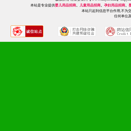
2、不断开创新产品不断满
本站是专业提供
婴儿用品招商
、
儿童用品招商
、
孕妇用品招商
、
化。
本站只起到信息平台作用,不为
任何单位
九、加盟优势
1、广告企划支持：产品手
品全面配赠，免费提供软硬
册、专柜咨询手册等各种市
2、市场保护支持：供优质
统一底价供货、严格保证区
3、对代理商、经销商提供
单，税务发票，产品质量报