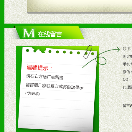
四、市场操作及支持
1、根据区域市场协助制定
2、根据具体情况公司给予
联 系
3、根据市场需要，派驻区
固定
保产品顺利销售。
手机
微信
4、根据市场情况公司给予
QQ：
代理
购支持。
留言
五、退换货制度
1、给予前期市场操作一定