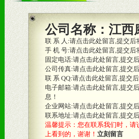
商利润。
2、区域独家经营；建立区
公司名称：
江西
合作关系。
联 系 人:
请点击此处留言,提交后
手 机 号:
请点击此处留言,提交后
固定电话:
请点击此处留言,提交
三、物料及媒体
公司传真:
请点击此处留言,提交
1、免费提供体验及宣传彩
联 系 QQ:
请点击此处留言,提交
2、不定期在各大知名网站
电子邮箱:
请点击此处留言,提交
息！
知名度和影响力。
企业网站:
请点击此处留言,提交
3、根据地方实际情况提供
联系地址:
请点击此处留言,提交
温馨提示：您在联系我们时，请说是在
具。
上看到的，谢谢！
立刻留言