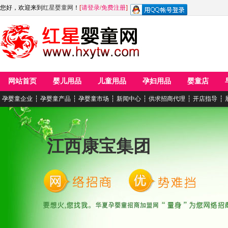
您好，欢迎来到
红星婴童网
！
[
请登录
/
免费注册
]
网站首页
婴儿用品
儿童用品
孕妇用品
婴童店
孕婴童企业
┆
孕婴童产品
┆
孕婴童市场
┆
新闻中心
┆
供求招商代理
┆
开店指导
┆
江西康宝集团