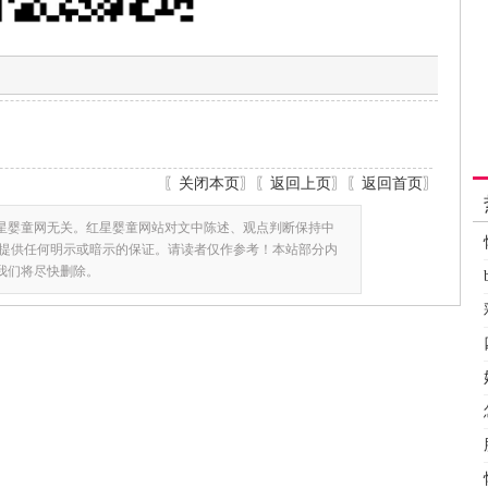
〖
关闭本页
〗〖
返回上页
〗〖
返回首页
〗
星婴童网无关。红星婴童网站对文中陈述、观点判断保持中
提供任何明示或暗示的保证。请读者仅作参考！本站部分内
,我们将尽快删除。