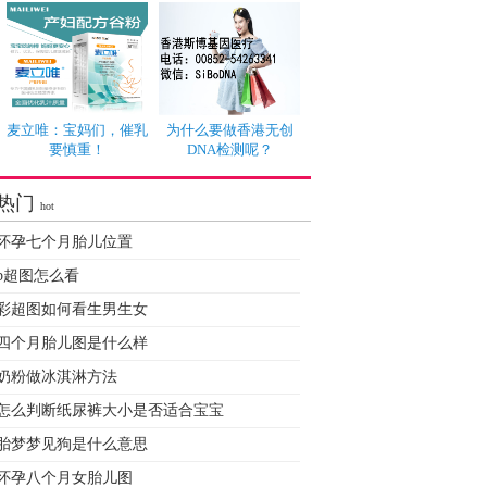
麦立唯：宝妈们，催乳
为什么要做香港无创
要慎重！
DNA检测呢？
热门
hot
怀孕七个月胎儿位置
b超图怎么看
彩超图如何看生男生女
四个月胎儿图是什么样
奶粉做冰淇淋方法
怎么判断纸尿裤大小是否适合宝宝
胎梦梦见狗是什么意思
怀孕八个月女胎儿图