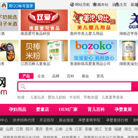
网站导航
收藏本站
设为主页
最新
米酒
南昌爱可食品科技
惠州市美儿婴儿用品
湖南迈亨母
商务
江西贝棒儿童食品
香港欧嘻高婴童用品公司
湖南美滋生
产品
企业
品牌
百科
展会
资讯
热搜：
儿童玩具
婴幼儿奶粉
牛初乳
早教加盟
儿童夏季童装
孕妇用品
婴童店
OEM厂家
育儿百科
孕婴童展
闻中心
┆
供求招商代理
┆
开店指导
┆
展会报道
┆
孕婴童商学院
┆
孕婴童排行榜
┆
资
蒙
山西
江西
四川
重庆
贵州
云南
上海
江苏
安徽
浙江
甘肃
福建
湖北
湖
孕婴童母婴用品生活馆
孕期营养 -- 钙很重要？
孕婴童行业产品广告聚集
孕婴