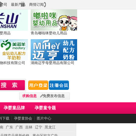
公司
最新产品
商情订阅
婴用品
青岛嘟啦咪婴幼儿用品
物科技有限公司
湖南迈亨母婴用品有限公司
求购信息
免费发布信息
孕婴童品牌
孕婴童专题
料下载
┆
孕婴童协会
┆
图片中心
南
广东
广西
吉林
辽宁
黑龙江
童品牌产品最新价格
黄金区软文广告