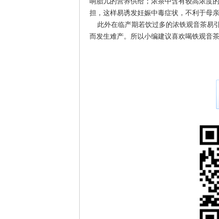
响胎儿的营养供给；浓茶中含有较高浓度
担，这样易诱发妊娠中毒症状，不利于母
此外在临产期若饮过多的浓铁观音茶易引
而发生难产。所以小编建议喜欢喝铁观音