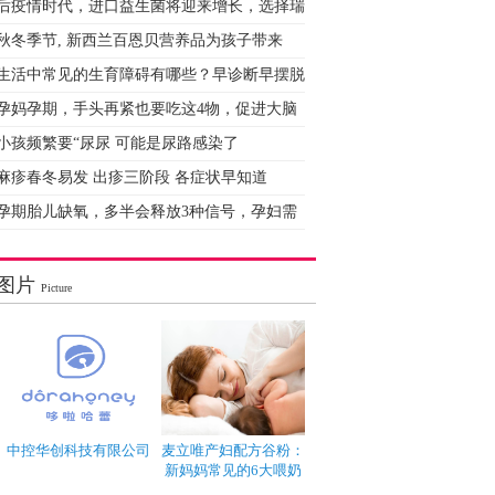
后疫情时代，进口益生菌将迎来增长，选择瑞
秋冬季节, 新西兰百恩贝营养品为孩子带来
生活中常见的生育障碍有哪些？早诊断早摆脱
孕妈孕期，手头再紧也要吃这4物，促进大脑
小孩频繁要“尿尿 可能是尿路感染了
麻疹春冬易发 出疹三阶段 各症状早知道
孕期胎儿缺氧，多半会释放3种信号，孕妇需
图片
Picture
中控华创科技有限公司
麦立唯产妇配方谷粉：
新妈妈常见的6大喂奶