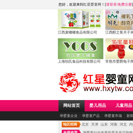
您好，欢迎来到
红星婴童网
！[
请登录
/
免费注册
]
江西麦嘟嘟食品有限公司
江西醇之客月子
上海怡氏食品科技有限公司
常熟市婴爵电子
网站首页
婴儿用品
儿童用品
孕婴童企业
┆
孕婴童产品
┆
孕婴童市场
┆
新
地区招商
北京
天津
山东
河南
河北
内
专题推荐
孕婴童行业发展前景及开店指南