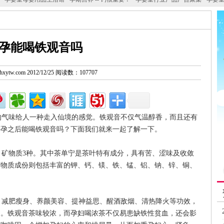
孕能喝铁观音吗
w.hxytw.com 2012/12/25 阅读数：107707
气味给人一种走入仙境的感觉。铁观音不仅气温醇香，而且还有
怀孕之后能喝铁观音吗？下面我们就来一起了解一下。
矿物质3种。其中茶单宁是茶叶特有成分，具有苦、涩味及收敛
矿物质成份则包括丰富的钾、钙、镁、铁、锰、铝、钠、锌、铜、
减肥瘦身、养颜美容、提神益思、醒酒敌烟、清热降火等功效，
用。铁观音茶味较浓，而孕妇喝浓茶不仅易患缺铁性贫血，还会影