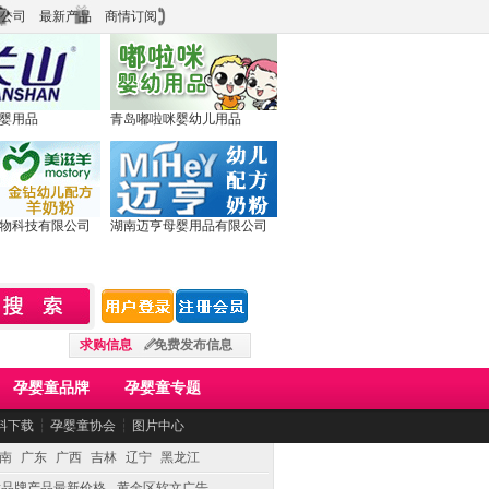
公司
最新产品
商情订阅
婴用品
青岛嘟啦咪婴幼儿用品
物科技有限公司
湖南迈亨母婴用品有限公司
求购信息
免费发布信息
孕婴童品牌
孕婴童专题
料下载
┆
孕婴童协会
┆
图片中心
南
广东
广西
吉林
辽宁
黑龙江
童品牌产品最新价格
黄金区软文广告