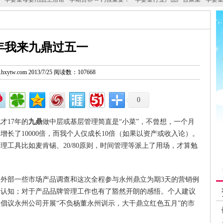
年我来九鼎过五一
w.hxytw.com 2013/7/25 阅读数：107668
0
才17年的
九鼎
做中层或基层管理简直是“小菜”，不曾想，一个月
增长了10000倍，而我个人仅成长10倍（如果以资产或收入论）。
工具比如麦肯锡、20/80原则，时间管理等派上了用场，才算勉
外部一些市场产品调查和这次全程参与永州鼎立为期3天的营销例
的认知；对于产品品牌管理工作也有了豁然开朗的感悟。个人建议
倡议永州公司开展“不负杨董永州训示，大干鼎立红色五月”的市