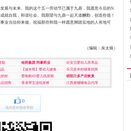
发展与未来。我的这个五一劳动节已属于九鼎，我愿意今后的N
，成就自我，和谐社会。我期望与九鼎一起天道酬勤，创造价值！
把事业当信仰来做。祝福那些和我一样愿意脚踏实地的人有地可
（编辑：灰太狼）
童聪
·
哈药集团 同泰药业
·
欣安贝婴幼儿营养品
制品
·
【迪米熊】婴幼儿辅食
·
乐贝姿米粉辅食招商
口奶粉
·
婴唯酷6D婴儿纸尿裤
·
骄阳兰多产后恢复
健品招商
·
香港帮宝适纸尿裤
·
江西麦嘟嘟食品代理
0
该内容对我有帮助