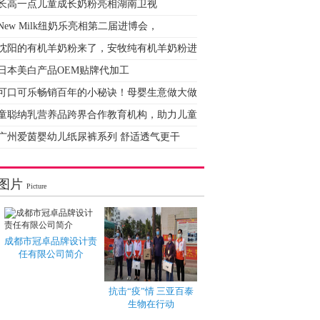
长高一点儿童成长奶粉亮相湖南卫视
New Milk纽奶乐亮相第二届进博会，
沈阳的有机羊奶粉来了，安牧纯有机羊奶粉进
日本美白产品OEM贴牌代加工
可口可乐畅销百年的小秘诀！母婴生意做大做
童聪纳乳营养品跨界合作教育机构，助力儿童
广州爱茵婴幼儿纸尿裤系列 舒适透气更干
图片
Picture
成都市冠卓品牌设计责
任有限公司简介
抗击“疫”情 三亚百泰
生物在行动