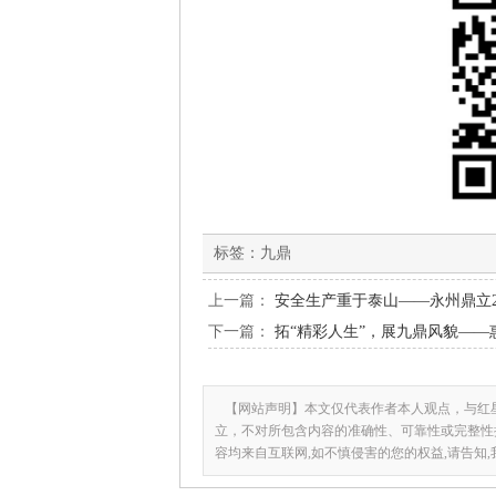
标签：
九鼎
上一篇：
安全生产重于泰山——永州鼎立2
下一篇：
拓“精彩人生”，展九鼎风貌—
【网站声明】本文仅代表作者本人观点，与红
立，不对所包含内容的准确性、可靠性或完整性
容均来自互联网,如不慎侵害的您的权益,请告知