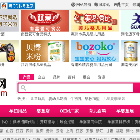
网站导航
收藏本站
设为主页
最新
米酒
南昌爱可食品科技
惠州市美儿婴儿用品
湖南迈亨母
商务
江西贝棒儿童食品
香港欧嘻高婴童用品公司
湖南美滋生
产品
企业
品牌
百科
展会
资讯
热搜：
儿童玩具
婴幼儿奶粉
牛初乳
早教加盟
儿童夏季童装
孕妇用品
婴童店
OEM厂家
育儿百科
孕婴童展
闻中心
┆
供求招商代理
┆
开店指导
┆
展会报道
┆
孕婴童商学院
┆
孕婴童排行榜
┆
资
蒙
山西
江西
四川
重庆
贵州
云南
上海
江苏
安徽
浙江
甘肃
福建
湖北
湖
孕婴童母婴用品生活馆
孕期营养 -- 钙很重要？
孕婴童行业产品广告聚集
孕婴