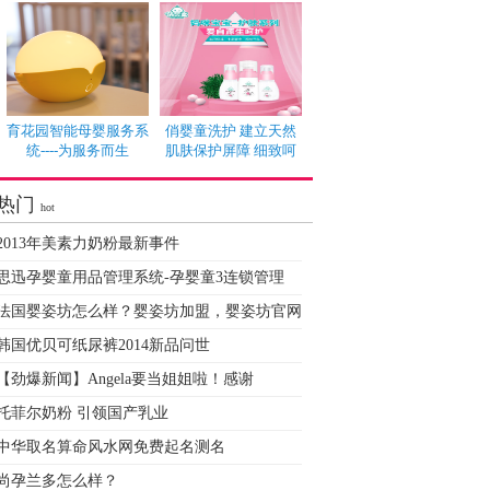
育花园智能母婴服务系
俏婴童洗护 建立天然
统----为服务而生
肌肤保护屏障 细致呵
热门
hot
2013年美素力奶粉最新事件
思迅孕婴童用品管理系统-孕婴童3连锁管理
法国婴姿坊怎么样？婴姿坊加盟，婴姿坊官网
韩国优贝可纸尿裤2014新品问世
【劲爆新闻】Angela要当姐姐啦！感谢
托菲尔奶粉 引领国产乳业
中华取名算命风水网免费起名测名
尚孕兰多怎么样？