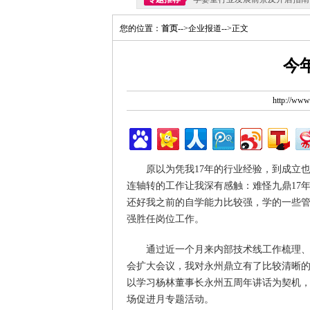
您的位置：
首页
-->企业报道-->正文
今
http://ww
原以为凭我17年的行业经验，到成立也
连轴转的工作让我深有感触：难怪九鼎17年
还好我之前的自学能力比较强，学的一些管理
强胜任岗位工作。
通过近一个月来内部技术线工作梳理、
会扩大会议，我对永州鼎立有了比较清晰
以学习杨林董事长永州五周年讲话为契机，
场促进月专题活动。