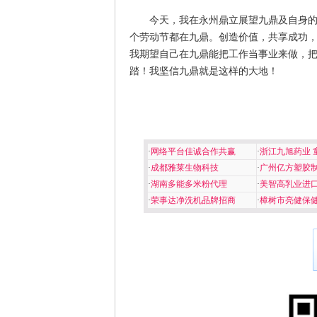
今天，我在永州鼎立展望九鼎及自身的
个劳动节都在九鼎。创造价值，共享成功
我期望自己在九鼎能把工作当事业来做，
踏！我坚信九鼎就是这样的大地！
·
网络平台佳诚合作共赢
·
浙江九旭药业 
·
成都雅莱生物科技
·
广州亿方塑胶
·
湖南多能多米粉代理
·
美智高乳业进
·
荣事达净洗机品牌招商
·
樟树市亮健保