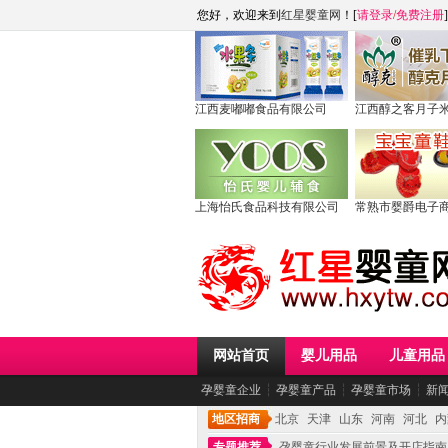
您好，欢迎来到
红星婴童网
！[
请登录
/
免费注册
]
江西麦嘟嘟食品有限公司
江西醇之客月子
上海怡氏食品科技有限公司
常熟市婴爵电子
网站首页
婴儿用品
儿童用品
孕婴童企业
┆
孕婴童产品
┆
孕婴童市场
┆
新
地区招商
北京
天津
山东
河南
河北
内
专题推荐
孕婴童行业发展前景及开店指南