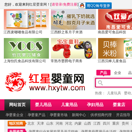
您好，欢迎来到
红星婴童网
！[
请登录
/
免费注册
]
江西麦嘟嘟食品有限公司
江西醇之客月子米酒
南昌爱可食品科技
上海怡氏食品科技有限公司
常熟市婴爵电子商务
江西贝棒儿童食品
产品
企业
品
热搜：
儿童玩具
婴幼
网站首页
婴儿用品
儿童用品
孕妇用品
婴童店
孕婴童企业
┆
孕婴童产品
┆
孕婴童市场
┆
新闻中心
┆
供求招商代理
┆
开店指导
地区招商
北京
天津
山东
河南
河北
内蒙
山西
江西
四川
重庆
贵州
专题推荐
孕婴童行业发展前景及开店指南
孕婴童母婴用品生活馆
孕期营养