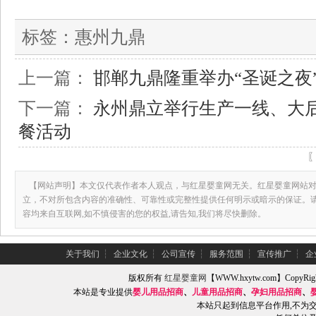
标签：
惠州九鼎
上一篇：
邯郸九鼎隆重举办“圣诞之夜
下一篇：
永州鼎立举行生产一线、大
餐活动
【网站声明】本文仅代表作者本人观点，与红星婴童网无关。红星婴童网站对
立，不对所包含内容的准确性、可靠性或完整性提供任何明示或暗示的保证。
容均来自互联网,如不慎侵害的您的权益,请告知,我们将尽快删除。
关于我们
┆
企业文化
┆
公司宣传
┆
服务范围
┆
宣传推广
┆
企
版权所有
红星婴童网
【WWW.hxytw.com】Copy
本站是专业提供
婴儿用品招商
、
儿童用品招商
、
孕妇用品招商
、
本站只起到信息平台作用,不为