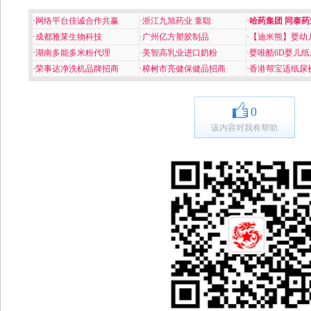
·
网络平台佳诚合作共赢
·
浙江九旭药业 童聪
·
哈药集团 同泰药
·
成都雅莱生物科技
·
广州亿方塑胶制品
·
【迪米熊】婴幼
·
湖南多能多米粉代理
·
美智高乳业进口奶粉
·
婴唯酷6D婴儿纸
·
荣事达净洗机品牌招商
·
樟树市亮健保健品招商
·
香港帮宝适纸尿
0
该内容对我有帮助