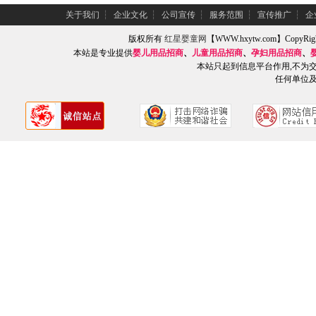
关于我们
┆
企业文化
┆
公司宣传
┆
服务范围
┆
宣传推广
┆
企
版权所有
红星婴童网
【WWW.hxytw.com】Copy
本站是专业提供
婴儿用品招商
、
儿童用品招商
、
孕妇用品招商
、
本站只起到信息平台作用,不为
任何单位