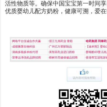
活性物质等。确保中国宝宝第一时间享
优质婴幼儿配方奶粉，健康可溯，爱在
·
网络平台佳诚合作共赢
·
浙江九旭药业 童聪
·
哈药集团 同泰药
·
成都雅莱生物科技
·
广州亿方塑胶制品
·
【迪米熊】婴幼
·
湖南多能多米粉代理
·
美智高乳业进口奶粉
·
婴唯酷6D婴儿纸
·
荣事达净洗机品牌招商
·
樟树市亮健保健品招商
·
香港帮宝适纸尿
0
该内容对我有帮助