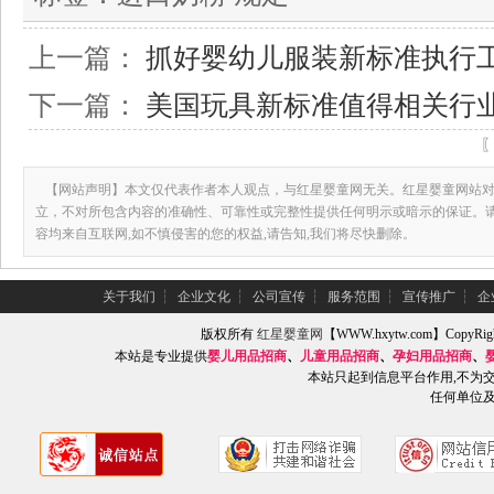
上一篇：
抓好婴幼儿服装新标准执行
下一篇：
美国玩具新标准值得相关行
【网站声明】本文仅代表作者本人观点，与红星婴童网无关。红星婴童网站对
立，不对所包含内容的准确性、可靠性或完整性提供任何明示或暗示的保证。
容均来自互联网,如不慎侵害的您的权益,请告知,我们将尽快删除。
关于我们
┆
企业文化
┆
公司宣传
┆
服务范围
┆
宣传推广
┆
企
版权所有
红星婴童网
【WWW.hxytw.com】Copy
本站是专业提供
婴儿用品招商
、
儿童用品招商
、
孕妇用品招商
、
本站只起到信息平台作用,不为
任何单位