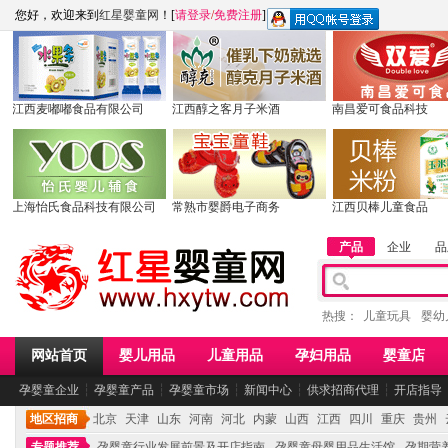
您好，欢迎来到
红星婴童网
！[
请登录
/
免费注册
]
江西麦嘟嘟食品有限公司
江西醇之客月子米酒
南昌爱可食品科技
上海怡氏食品科技有限公司
常熟市婴爵电子商务
江西贝棒儿童食品
产品
企业
品
热搜：
儿童玩具
婴幼
网站首页
婴儿用品
儿童用品
孕妇用品
婴童店
孕婴童企业
┆
孕婴童产品
┆
孕婴童市场
┆
新闻中心
┆
供求招商代理
┆
开店指导
地区招商
北京
天津
山东
河南
河北
内蒙
山西
江西
四川
重庆
贵州
专题推荐
孕婴童行业发展前景及开店指南
孕婴童母婴用品生活馆
孕期营养