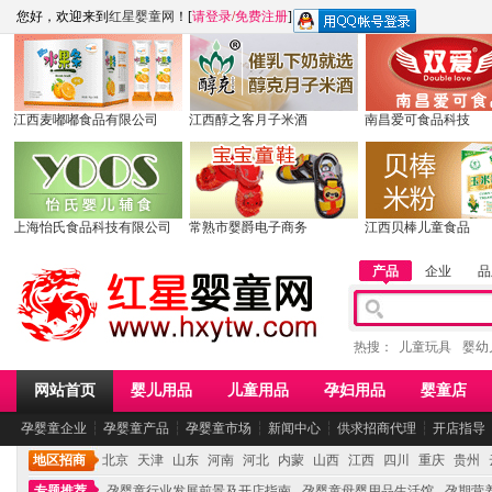
您好，欢迎来到
红星婴童网
！[
请登录
/
免费注册
]
江西麦嘟嘟食品有限公司
江西醇之客月子米酒
南昌爱可食品科技
上海怡氏食品科技有限公司
常熟市婴爵电子商务
江西贝棒儿童食品
产品
企业
品
热搜：
儿童玩具
婴幼
网站首页
婴儿用品
儿童用品
孕妇用品
婴童店
孕婴童企业
┆
孕婴童产品
┆
孕婴童市场
┆
新闻中心
┆
供求招商代理
┆
开店指导
地区招商
北京
天津
山东
河南
河北
内蒙
山西
江西
四川
重庆
贵州
专题推荐
孕婴童行业发展前景及开店指南
孕婴童母婴用品生活馆
孕期营养