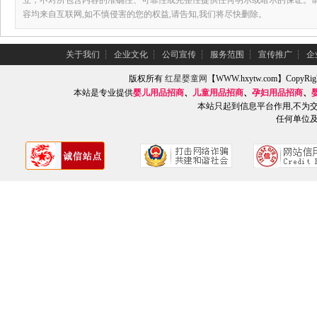
立，不对所包含内容的准确性、可靠性或完整性提供任何明示或暗示的保证。
容均来自互联网,如不慎侵害的您的权益,请告知,我们将尽快删除。
关于我们
┆
企业文化
┆
公司宣传
┆
服务范围
┆
宣传推广
┆
企
版权所有
红星婴童网
【WWW.hxytw.com】Copy
本站是专业提供
婴儿用品招商
、
儿童用品招商
、
孕妇用品招商
、
本站只起到信息平台作用,不为
任何单位