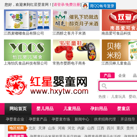
您好，欢迎来到
红星婴童网
！[
请登录
/
免费注册
]
江西麦嘟嘟食品有限公司
江西醇之客月子米酒
南昌爱可食品科技
上海怡氏食品科技有限公司
常熟市婴爵电子商务
江西贝棒儿童食品
产品
企业
品
热搜：
儿童玩具
婴幼
网站首页
婴儿用品
儿童用品
孕妇用品
婴童店
孕婴童企业
┆
孕婴童产品
┆
孕婴童市场
┆
新闻中心
┆
供求招商代理
┆
开店指导
地区招商
北京
天津
山东
河南
河北
内蒙
山西
江西
四川
重庆
贵州
专题推荐
孕婴童行业发展前景及开店指南
孕婴童母婴用品生活馆
孕期营养