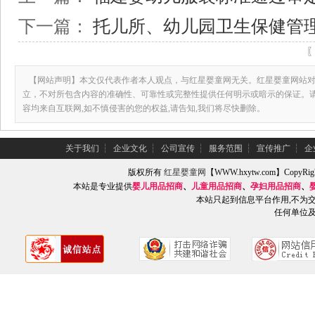
下一篇：
托儿所、幼儿园卫生保健管
【网站声明】本文仅代表作者本人观点，与红星婴童网无关。红星婴童网站对
立，不对所包含内容的准确性、可靠性或完整性提供任何明示或暗示的保证。
容均来自互联网,如不慎侵害的您的权益,请告知,我们将尽快删除。
关于我们
┆
企业文化
┆
公司宣传
┆
服务范围
┆
宣传推广
┆
企
版权所有
红星婴童网
【WWW.hxytw.com】Copy
本站是专业提供
婴儿用品招商
、
儿童用品招商
、
孕妇用品招商
、
本站只起到信息平台作用,不为
任何单位