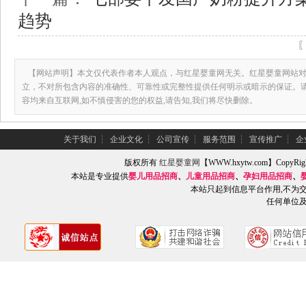
趋势
【网站声明】本文仅代表作者本人观点，与红星婴童网无关。红星婴童网站对
立，不对所包含内容的准确性、可靠性或完整性提供任何明示或暗示的保证。
容均来自互联网,如不慎侵害的您的权益,请告知,我们将尽快删除。
关于我们
┆
企业文化
┆
公司宣传
┆
服务范围
┆
宣传推广
┆
企
版权所有
红星婴童网
【WWW.hxytw.com】Copy
本站是专业提供
婴儿用品招商
、
儿童用品招商
、
孕妇用品招商
、
本站只起到信息平台作用,不为
任何单位