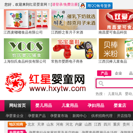
您好，欢迎来到
红星婴童网
！[
请登录
/
免费注册
]
江西麦嘟嘟食品有限公司
江西醇之客月子米酒
南昌爱可食品科技
上海怡氏食品科技有限公司
常熟市婴爵电子商务
江西贝棒儿童食品
产品
企业
品
热搜：
儿童玩具
婴幼
网站首页
婴儿用品
儿童用品
孕妇用品
婴童店
孕婴童企业
┆
孕婴童产品
┆
孕婴童市场
┆
新闻中心
┆
供求招商代理
┆
开店指导
地区招商
北京
天津
山东
河南
河北
内蒙
山西
江西
四川
重庆
贵州
专题推荐
孕婴童行业发展前景及开店指南
孕婴童母婴用品生活馆
孕期营养