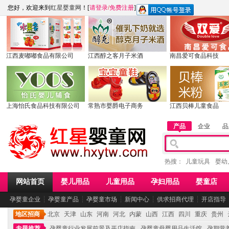
您好，欢迎来到
红星婴童网
！[
请登录
/
免费注册
]
江西麦嘟嘟食品有限公司
江西醇之客月子米酒
南昌爱可食品科技
上海怡氏食品科技有限公司
常熟市婴爵电子商务
江西贝棒儿童食品
产品
企业
品
热搜：
儿童玩具
婴幼
网站首页
婴儿用品
儿童用品
孕妇用品
婴童店
孕婴童企业
┆
孕婴童产品
┆
孕婴童市场
┆
新闻中心
┆
供求招商代理
┆
开店指导
地区招商
北京
天津
山东
河南
河北
内蒙
山西
江西
四川
重庆
贵州
专题推荐
孕婴童行业发展前景及开店指南
孕婴童母婴用品生活馆
孕期营养