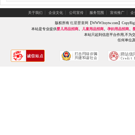
关于我们
┆
企业文化
┆
公司宣传
┆
服务范围
┆
宣传推广
┆
企
版权所有
红星婴童网
【WWW.hxytw.com】Copy
本站是专业提供
婴儿用品招商
、
儿童用品招商
、
孕妇用品招商
、
本站只起到信息平台作用,不为
任何单位