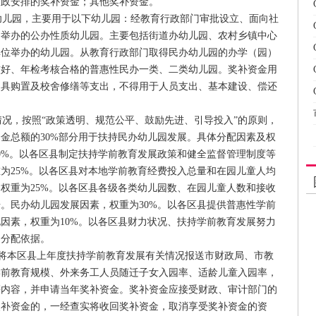
财政安排的奖补资金；其他奖补资金。
儿园，主要用于以下幼儿园：经教育行政部门审批设立、面向社
门举办的公办性质幼儿园。主要包括街道办幼儿园、农村乡镇中心
单位举办的幼儿园。从教育行政部门取得民办幼儿园的办学（园）
较好、年检考核合格的普惠性民办一类、二类幼儿园。奖补资金用
用具购置及校舍修缮等支出，不得用于人员支出、基本建设、偿还
况，按照“政策透明、规范公平、鼓励先进、引导投入”的原则，
金总额的30%部分用于扶持民办幼儿园发展。具体分配因素及权
0%。以各区县制定扶持学前教育发展政策和健全监督管理制度等
为25%。以各区县对本地学前教育经费投入总量和在园儿童人均
权重为25%。以各区县各级各类幼儿园数、在园儿童人数和接收
。民办幼儿园发展因素，权重为30%。以各区县提供普惠性学前
因素，权重为10%。以各区县财力状况、扶持学前教育发展努力
为分配依据。
将本区县上年度扶持学前教育发展有关情况报送市财政局、市教
学前教育规模、外来务工人员随迁子女入园率、适龄儿童入园率，
等内容，并申请当年奖补资金。奖补资金应接受财政、审计部门的
奖补资金的，一经查实将收回奖补资金，取消享受奖补资金的资