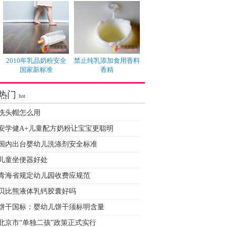
2010年乳品奶粉安全
禁止纯乳添加食用香料
国家新标准
香精
热门
hot
洗头帽怎么用
安学健A+儿童配方奶粉让宝宝更聪明
国内出台婴幼儿洗涤剂安全标准
儿童坐便器好处
青海省规定幼儿园收费应规范
贝比熊液体乳钙胶囊好吗
饼干国标：婴幼儿饼干须标明含量
北京市“单独二孩”政策正式实行