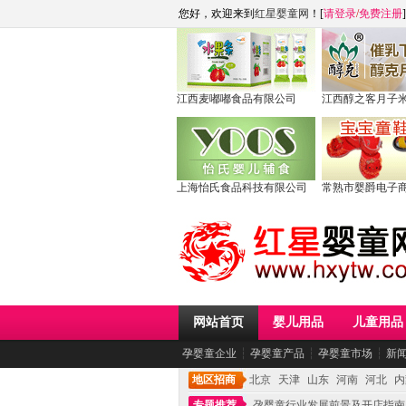
您好，欢迎来到
红星婴童网
！[
请登录
/
免费注册
]
江西麦嘟嘟食品有限公司
江西醇之客月子
上海怡氏食品科技有限公司
常熟市婴爵电子
网站首页
婴儿用品
儿童用品
孕婴童企业
┆
孕婴童产品
┆
孕婴童市场
┆
新
地区招商
北京
天津
山东
河南
河北
内
专题推荐
孕婴童行业发展前景及开店指南