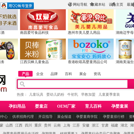
网站导航
收藏本站
设为主页
最新
米酒
南昌爱可食品科技
惠州市美儿婴儿用品
湖南迈亨母
商务
江西贝棒儿童食品
香港欧嘻高婴童用品公司
湖南美滋生
产品
企业
品牌
百科
展会
资讯
热搜：
儿童玩具
婴幼儿奶粉
牛初乳
早教加盟
儿童夏季童装
孕妇用品
婴童店
OEM厂家
育儿百科
孕婴童展
闻中心
┆
供求招商代理
┆
开店指导
┆
展会报道
┆
孕婴童商学院
┆
孕婴童排行榜
┆
资
蒙
山西
江西
四川
重庆
贵州
云南
上海
江苏
安徽
浙江
甘肃
福建
湖北
湖
孕婴童母婴用品生活馆
孕期营养 -- 钙很重要？
孕婴童行业产品广告聚集
孕婴