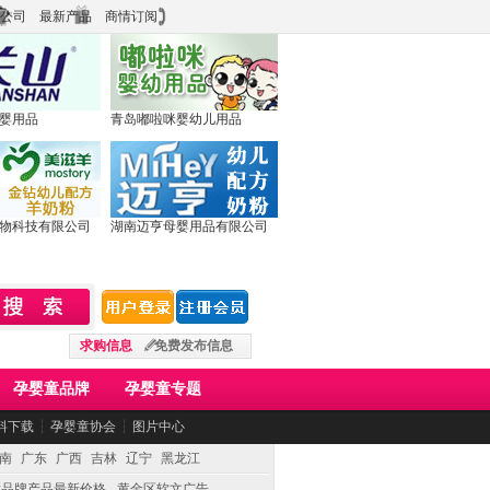
公司
最新产品
商情订阅
婴用品
青岛嘟啦咪婴幼儿用品
物科技有限公司
湖南迈亨母婴用品有限公司
求购信息
免费发布信息
孕婴童品牌
孕婴童专题
料下载
┆
孕婴童协会
┆
图片中心
南
广东
广西
吉林
辽宁
黑龙江
童品牌产品最新价格
黄金区软文广告