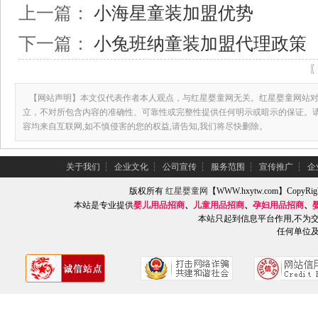
上一篇：
小海星童装加盟优势
下一篇：
小兔班纳童装加盟代理政策
【网站声明】本文仅代表作者本人观点，与红星婴童网无关。红星婴童网站对
立，不对所包含内容的准确性、可靠性或完整性提供任何明示或暗示的保证。
容均来自互联网,如不慎侵害的您的权益,请告知,我们将尽快删除。
关于我们
┆
企业文化
┆
公司宣传
┆
服务范围
┆
宣传推广
┆
企
版权所有
红星婴童网
【WWW.hxytw.com】Copy
本站是专业提供
婴儿用品招商
、
儿童用品招商
、
孕妇用品招商
、
本站只起到信息平台作用,不为
任何单位