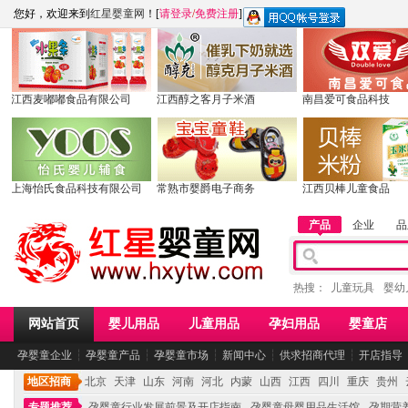
您好，欢迎来到
红星婴童网
！[
请登录
/
免费注册
]
江西麦嘟嘟食品有限公司
江西醇之客月子米酒
南昌爱可食品科技
上海怡氏食品科技有限公司
常熟市婴爵电子商务
江西贝棒儿童食品
产品
企业
品
热搜：
儿童玩具
婴幼
网站首页
婴儿用品
儿童用品
孕妇用品
婴童店
孕婴童企业
┆
孕婴童产品
┆
孕婴童市场
┆
新闻中心
┆
供求招商代理
┆
开店指导
地区招商
北京
天津
山东
河南
河北
内蒙
山西
江西
四川
重庆
贵州
专题推荐
孕婴童行业发展前景及开店指南
孕婴童母婴用品生活馆
孕期营养