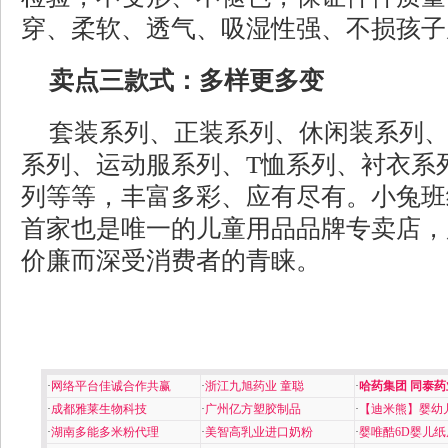
穿、柔软、透气、吸湿性强、不损孩子
卖点三款式：多样更多变
套装系列、正装系列、休闲装系列
系列、运动服系列、T恤系列、衬衣系
列等等，丰富多彩、应有尽有。小兔班
首家也是唯一的儿童用品品牌专卖店，
价廉而深受消费者的青睐。
·
网络平台佳诚合作共赢
·
浙江九旭药业 童聪
·
哈药集团 同泰药
·
成都雅莱生物科技
·
广州亿方塑胶制品
·
【迪米熊】婴幼
·
湖南多能多米粉代理
·
美智高乳业进口奶粉
·
婴唯酷6D婴儿纸