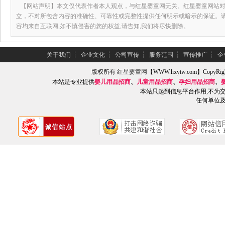
【网站声明】本文仅代表作者本人观点，与红星婴童网无关。红星婴童网站对
立，不对所包含内容的准确性、可靠性或完整性提供任何明示或暗示的保证。
容均来自互联网,如不慎侵害的您的权益,请告知,我们将尽快删除。
关于我们
┆
企业文化
┆
公司宣传
┆
服务范围
┆
宣传推广
┆
企
版权所有
红星婴童网
【WWW.hxytw.com】Copy
本站是专业提供
婴儿用品招商
、
儿童用品招商
、
孕妇用品招商
、
本站只起到信息平台作用,不为
任何单位