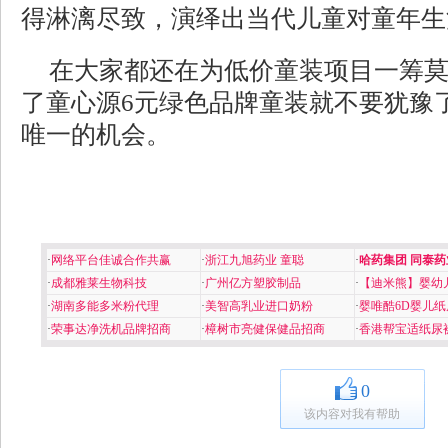
得淋漓尽致，演绎出当代儿童对童年生
在大家都还在为低价童装项目一筹
了童心源6元绿色品牌童装就不要犹豫
唯一的机会。
·
网络平台佳诚合作共赢
·
浙江九旭药业 童聪
·
哈药集团 同泰药
·
成都雅莱生物科技
·
广州亿方塑胶制品
·
【迪米熊】婴幼
·
湖南多能多米粉代理
·
美智高乳业进口奶粉
·
婴唯酷6D婴儿纸
·
荣事达净洗机品牌招商
·
樟树市亮健保健品招商
·
香港帮宝适纸尿
0
该内容对我有帮助