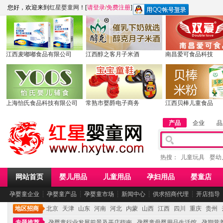
您好，欢迎来到
红星婴童网
！[
请登录
/
免费注册
]
江西麦嘟嘟食品有限公司
江西醇之客月子米酒
南昌爱可食品科技
上海怡氏食品科技有限公司
常熟市婴爵电子商务
江西贝棒儿童食品
产品
企业
品
热搜：
儿童玩具
婴幼
网站首页
婴儿用品
儿童用品
孕妇用品
婴童店
孕婴童企业
┆
孕婴童产品
┆
孕婴童市场
┆
新闻中心
┆
供求招商代理
┆
开店指导
地区招商
北京
天津
山东
河南
河北
内蒙
山西
江西
四川
重庆
贵州
专题推荐
孕婴童行业发展前景及开店指南
孕婴童母婴用品生活馆
孕期营养