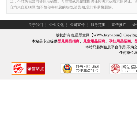
立，不对所包含内容的准确性、可靠性或完整性提供任何明示或暗示的保证。
容均来自互联网,如不慎侵害的您的权益,请告知,我们将尽快删除。
关于我们
┆
企业文化
┆
公司宣传
┆
服务范围
┆
宣传推广
┆
企
版权所有
红星婴童网
【WWW.hxytw.com】Copy
本站是专业提供
婴儿用品招商
、
儿童用品招商
、
孕妇用品招商
、
本站只起到信息平台作用,不为
任何单位