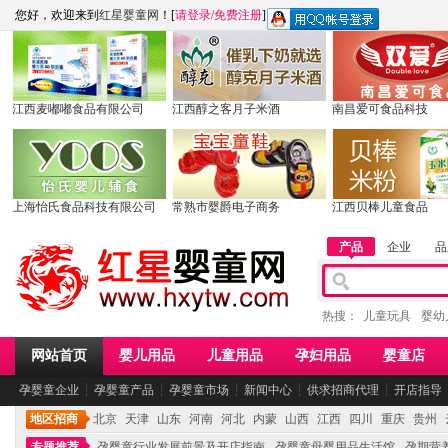
您好，欢迎来到
红星婴童网
！[
请登录
/
免费注册
]
江西麦嘟嘟食品有限公司
江西醇之客月子米酒
南昌爱可食品科技
上海怡氏食品科技有限公司
常熟市婴爵电子商务
江西贝棒儿童食品
产品
企业
品
热搜：
儿童玩具
婴幼
网站首页
婴儿用品
儿童用品
孕妇用品
婴童店
孕婴童企业
┆
孕婴童产品
┆
孕婴童市场
┆
新闻中心
┆
供求招商代理
┆
开店指导
地区招商
北京
天津
山东
河南
河北
内蒙
山西
江西
四川
重庆
贵州
专题推荐
孕婴童行业发展前景及开店指南
孕婴童母婴用品生活馆
孕期营养