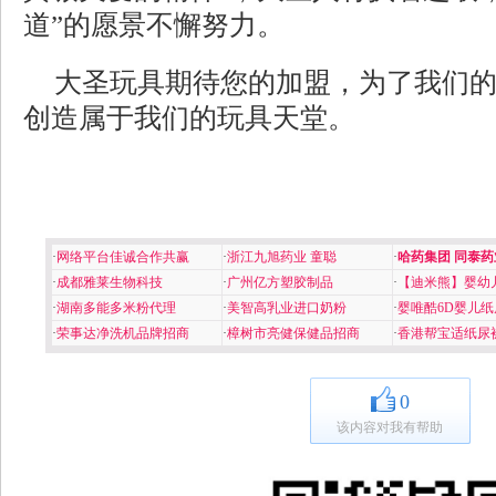
道”的愿景不懈努力。
大圣玩具期待您的加盟，为了我们
创造属于我们的玩具天堂。
·
网络平台佳诚合作共赢
·
浙江九旭药业 童聪
·
哈药集团 同泰药
·
成都雅莱生物科技
·
广州亿方塑胶制品
·
【迪米熊】婴幼
·
湖南多能多米粉代理
·
美智高乳业进口奶粉
·
婴唯酷6D婴儿纸
·
荣事达净洗机品牌招商
·
樟树市亮健保健品招商
·
香港帮宝适纸尿
0
该内容对我有帮助