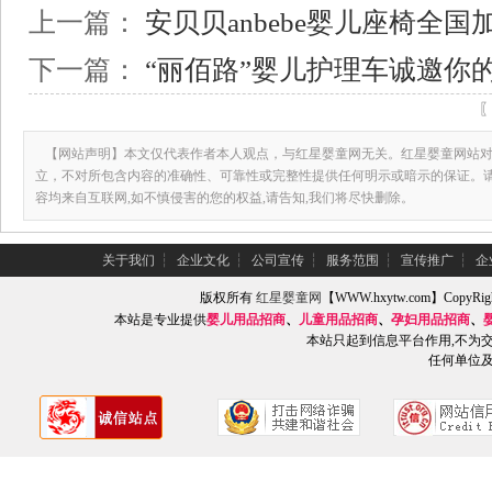
上一篇：
安贝贝anbebe婴儿座椅全国
下一篇：
“丽佰路”婴儿护理车诚邀你
【网站声明】本文仅代表作者本人观点，与红星婴童网无关。红星婴童网站对
立，不对所包含内容的准确性、可靠性或完整性提供任何明示或暗示的保证。
容均来自互联网,如不慎侵害的您的权益,请告知,我们将尽快删除。
关于我们
┆
企业文化
┆
公司宣传
┆
服务范围
┆
宣传推广
┆
企
版权所有
红星婴童网
【WWW.hxytw.com】Copy
本站是专业提供
婴儿用品招商
、
儿童用品招商
、
孕妇用品招商
、
本站只起到信息平台作用,不为
任何单位