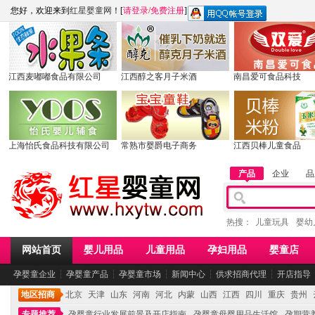
您好，欢迎来到
红星婴童网
！[
请登录
/
免费注册
]
江西麦嘟嘟食品有限公司
江西醇之客月子米酒
南昌爱可食品科技
上海怡氏食品科技有限公司
常熟市婴爵电子商务
江西贝棒儿童食品
产品
企业
品
热搜：
儿童玩具
婴幼
网站首页
婴儿用品
儿童用品
孕妇用品
婴童店
孕婴童企业
┆
孕婴童产品
┆
孕婴童市场
┆
新闻中心
┆
供求招商代理
┆
开店指导
地区招商
北京
天津
山东
河南
河北
内蒙
山西
江西
四川
重庆
贵州
专题推荐
孕婴童行业发展前景及开店指南
孕婴童母婴用品生活馆
孕期营养