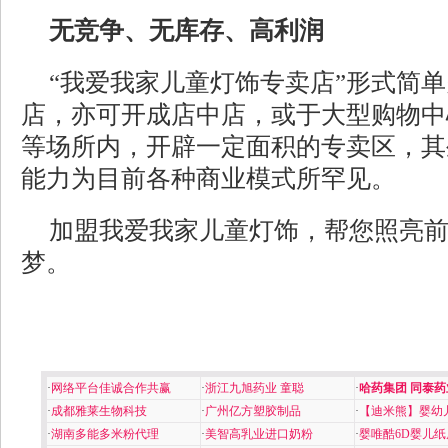
无竞争、无库存、高利润
“我爱我家儿童灯饰专卖店”形式简
店，亦可开成店中店，或于大型购物中
等场所内，开辟一定面积的专卖区，其
能力为目前各种商业模式所罕见。
加盟我爱我家儿童灯饰，帮您照亮
梦。
·
网络平台佳诚合作共赢
·
浙江九旭药业 童聪
·
哈药集团 同泰药
·
成都雅莱生物科技
·
广州亿方塑胶制品
·
【迪米熊】婴幼
·
湖南多能多米粉代理
·
美智高乳业进口奶粉
·
婴唯酷6D婴儿纸