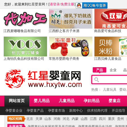
您好，欢迎来到
红星婴童网
！[
请登录
/
免费注册
]
江西麦嘟嘟食品有限公司
江西醇之客月子米酒
南昌爱可食品科技
上海怡氏食品科技有限公司
常熟市婴爵电子商务
江西贝棒儿童食品
产品
企业
品
热搜：
儿童玩具
婴幼
网站首页
婴儿用品
儿童用品
孕妇用品
婴童店
孕婴童企业
┆
孕婴童产品
┆
孕婴童市场
┆
新闻中心
┆
供求招商代理
┆
开店指导
地区招商
北京
天津
山东
河南
河北
内蒙
山西
江西
四川
重庆
贵州
专题推荐
孕婴童行业发展前景及开店指南
孕婴童母婴用品生活馆
孕期营养