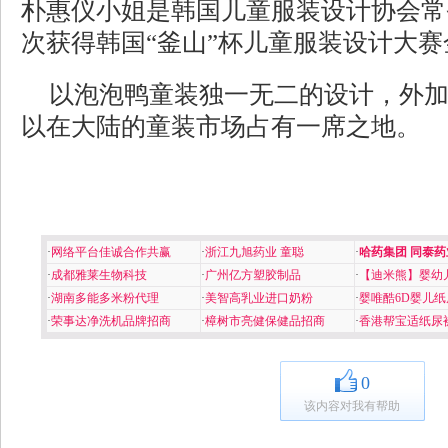
朴惠仪小姐是韩国儿童服装设计协会常
次获得韩国“釜山”杯儿童服装设计大赛
以泡泡鸭童装独一无二的设计，外
以在大陆的童装市场占有一席之地。
·
网络平台佳诚合作共赢
·
浙江九旭药业 童聪
·
哈药集团 同泰药
·
成都雅莱生物科技
·
广州亿方塑胶制品
·
【迪米熊】婴幼
·
湖南多能多米粉代理
·
美智高乳业进口奶粉
·
婴唯酷6D婴儿纸
·
荣事达净洗机品牌招商
·
樟树市亮健保健品招商
·
香港帮宝适纸尿
0
该内容对我有帮助