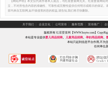
【网站声明】本文仅代表作者本人观点，与红星婴童网无关。红星婴童网站对
立，不对所包含内容的准确性、可靠性或完整性提供任何明示或暗示的保证。
容均来自互联网,如不慎侵害的您的权益,请告知,我们将尽快删除。
关于我们
┆
企业文化
┆
公司宣传
┆
服务范围
┆
宣传推广
┆
企
版权所有
红星婴童网
【WWW.hxytw.com】Copy
本站是专业提供
婴儿用品招商
、
儿童用品招商
、
孕妇用品招商
、
本站只起到信息平台作用,不为
任何单位