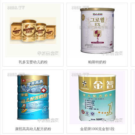
乳多宝婴幼儿奶粉
帕斯特奶粉
康熙高高幼儿配方奶粉
金星牌1000克金智1段