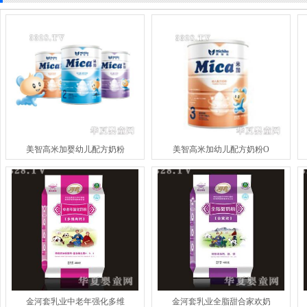
美智高米加婴幼儿配方奶粉
美智高米加幼儿配方奶粉O
金河套乳业中老年强化多维
金河套乳业全脂甜合家欢奶