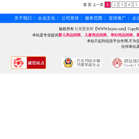
首 页 上一页
1
2
3
4
5
关于我们
企业文化
公司宣传
服务范围
宣传推广
企
┆
┆
┆
┆
┆
版权所有
红星婴童网
【WWW.hxytw.com】Cop
本站是专业提供
婴儿用品招商
、
儿童用品招商
、
孕妇用品招商
、
本站只起到信息平台作用,不为
任何单位