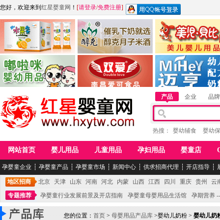
您好，欢迎来到
红星婴童网
！
[
请登录
/
免费注册
]
江西麦嘟嘟食品有限公司
江西醇之客月子米酒
惠州市美儿婴儿用品公
青岛嘟啦咪婴幼儿用品公司
南昌爱可食品科技有限公司
湖南迈亨母婴用品有限
产品
企业
品牌
热搜：
婴幼辅食
婴幼
网站首页
婴儿用品
儿童用品
孕妇用品
婴童店
孕婴童企业
┆
孕婴童产品
┆
孕婴童市场
┆
新闻中心
┆
供求招商代理
┆
开店指导
┆
地区招商
北京
天津
山东
河南
河北
内蒙
山西
江西
四川
重庆
贵州
云
专题推荐
孕婴童行业发展前景及开店指南
孕婴童母婴用品生活馆
孕期营养 -
您的位置：
首页
>
母婴用品产品库
>婴幼儿奶粉 >
婴幼儿奶