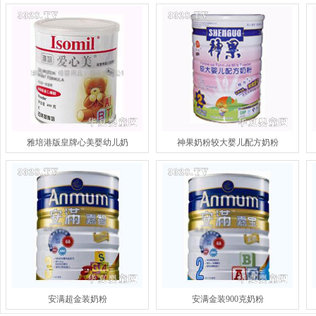
雅培港版皇牌心美婴幼儿奶
神果奶粉较大婴儿配方奶粉
安满超金装奶粉
安满金装900克奶粉