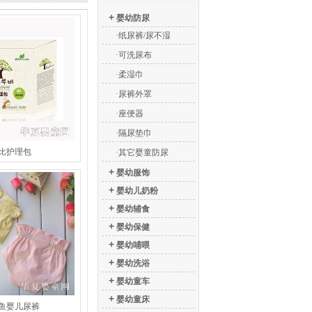
+
婴幼防尿
·纸尿裤/尿不湿
·可洗尿布
·柔湿巾
·尿裤外罩
·座便器
·隔尿垫巾
比护理包
·其它婴童防尿
+
婴幼服饰
+
婴幼儿奶粉
+
婴幼辅食
+
婴幼保健
+
婴幼哺喂
+
婴幼洗浴
+
婴幼童车
+
婴幼童床
鱼婴儿尿裤