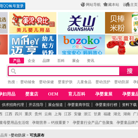
网站导航
收藏本站
设为主页
酒
惠州市美儿婴儿用品公司
陕西关山乳业有限公司
江西贝棒儿童
公司
湖南迈亨母婴用品有限公司
香港欧嘻高婴童用品公司
常熟市婴爵电子商
产品
企业
品牌
百科
展会
资讯
热搜：
婴幼辅食
婴幼保健
婴童护肤
儿童食品
婴幼洗护
婴幼防尿
孕
孕妇用品
婴童店
OEM
育儿百科
孕婴童展
孕婴童
┆
供求招商代理
┆
开店指导
┆
展会报道
┆
孕婴童商学院
┆
孕婴童排行榜
┆
资料下载
西
江西
四川
重庆
贵州
云南
上海
江苏
安徽
浙江
甘肃
福建
湖北
湖南
广
童母婴用品生活馆
孕期营养 -- 钙很重要？
孕婴童行业产品广告聚集
孕婴童品牌
产品库
>婴幼防尿 >
可洗尿布