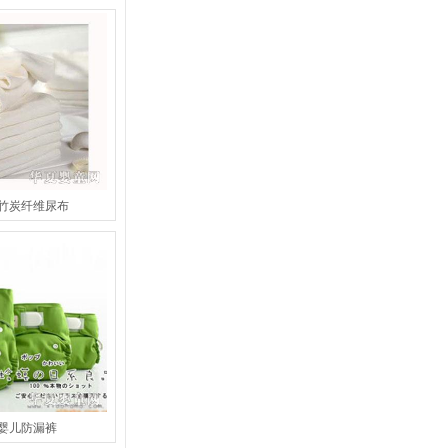
竹炭纤维尿布
婴儿防漏裤