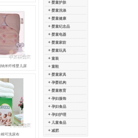
+
婴童护肤
+
婴童洗涤
+
婴童健康
+
婴童纪念品
+
婴童电器
+
婴童家纺
+
婴童玩具
+
童装
细纳米纤维婴儿尿
+
童鞋
+
婴童家具
+
孕婴机构
+
婴童教育
+
孕妇服饰
+
孕妇食品
+
孕妇护理
+
儿童食品
+
减肥
全棉可洗尿布