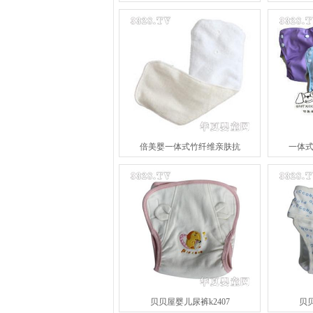
倍美婴一体式竹纤维亲肤抗
一体
贝贝屋婴儿尿裤k2407
贝贝