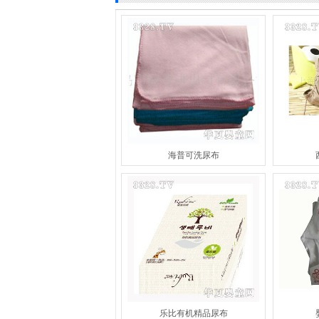
海普可洗尿布
乐比有机精品尿布