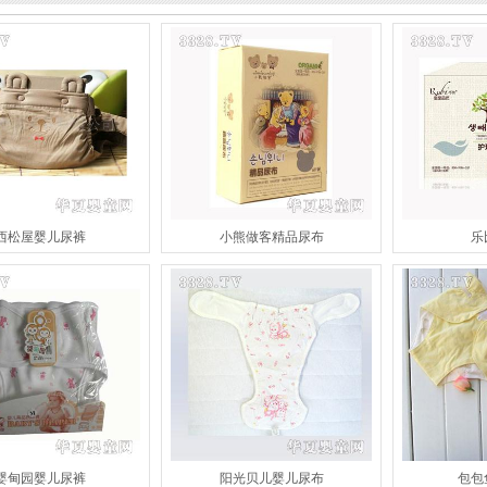
西松屋婴儿尿裤
小熊做客精品尿布
乐
婴甸园婴儿尿裤
阳光贝儿婴儿尿布
包包