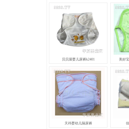
贝贝屋婴儿尿裤k2401
美好
天祎婴幼儿隔尿裤