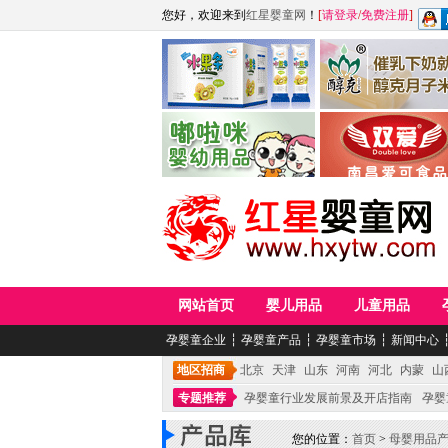
您好，欢迎来到
红星婴童网
！
[
请登录
/
免费注册
]
江西麦嘟嘟食品有限公司
江西醇之客月子米
青岛嘟啦咪婴幼儿用品公司
南昌爱可食品科技有限
网站首页
婴儿用品
儿童用品
孕婴童企业
┆
孕婴童产品
┆
孕婴童市场
┆
新闻中心
地区招商
北京
天津
山东
河南
河北
内蒙
山
专题推荐
孕婴童行业发展前景及开店指南
孕婴
您的位置：
首页
>
母婴用品