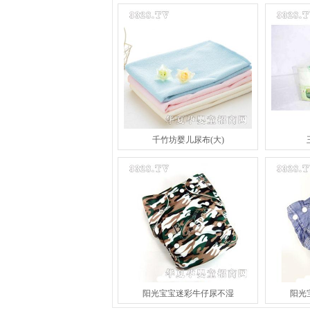
千竹坊婴儿尿布(大)
阳光宝宝迷彩牛仔尿不湿
阳光