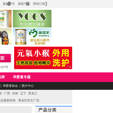
最新公司
最新产品
商情订阅
食品
上海怡氏食品科技有限公司
务公司
湖南美滋生物科技有限公司
妇护理
品牌
孕婴童专题
┆
孕婴童协会
┆
图片中心
东
广西
吉林
辽宁
黑龙江
产品最新价格
黄金区软文广告