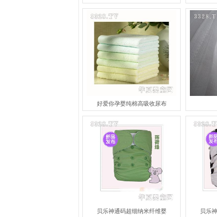
好爱你孕婴纯棉高吸收尿布
贝乐神通码超细纳米纤维婴
贝乐