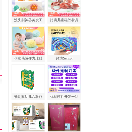
洗头刷神器美发工
跨境儿童硅胶餐具
创意毛绒弹力球硅
跨境Sensor
畅别婴幼儿六联益
优创软件开发一站