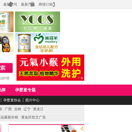
最新公司
最新产品
商情订阅
食品
上海怡氏食品科技有限公司
务公司
湖南美滋生物科技有限公司
妇护理
品牌
孕婴童专题
┆
孕婴童协会
┆
图片中心
东
广西
吉林
辽宁
黑龙江
产品最新价格
黄金区软文广告