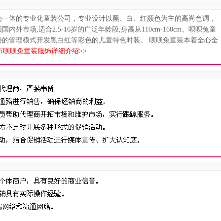
为一体的专业化童装公司，专业设计以黑、白、红颜色为主的高尚色调，
市场,适合2.5-16岁的广泛年龄段,身高从110cm-160cm。呗呗兔童
善的管理模式开发黑白红等彩色的儿童特色时装。 呗呗兔童装本着全心全
市呗呗兔童装服饰详细介绍>>