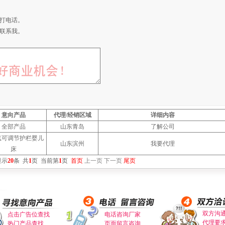
打电话。
联系我。
意向产品
代理/经销区域
详细内容
全部产品
山东青岛
了解公司
鼠可调节护栏婴儿
山东滨州
我要代理
床
显示
20
条
共
1
页
当前第
1
页
首页
上一页
下一页
尾页
双方沟
点击广告位查找
电话咨询厂家
代理要
热门产品查找
页面留言咨询