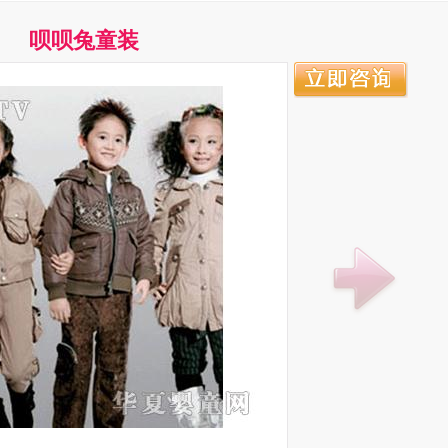
呗呗兔童装