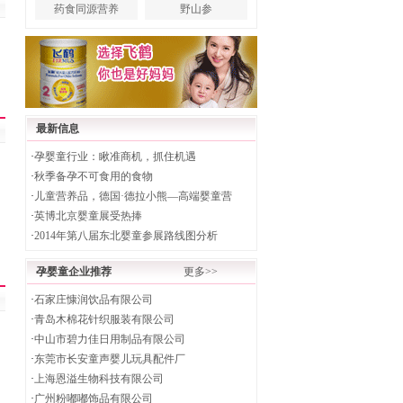
药食同源营养
野山参
最新信息
·
孕婴童行业：瞅准商机，抓住机遇
·
秋季备孕不可食用的食物
·
儿童营养品，德国·德拉小熊—高端婴童营
·
英博北京婴童展受热捧
·
2014年第八届东北婴童参展路线图分析
孕婴童企业推荐
更多>>
·
石家庄慷润饮品有限公司
·
青岛木棉花针织服装有限公司
·
中山市碧力佳日用制品有限公司
·
东莞市长安童声婴儿玩具配件厂
·
上海恩溢生物科技有限公司
·
广州粉嘟嘟饰品有限公司