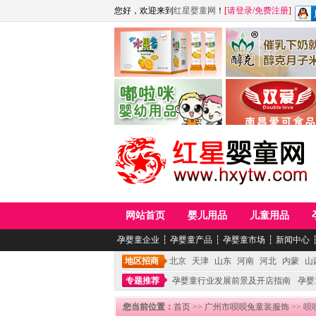
您好，欢迎来到
红星婴童网
！
[
请登录
/
免费注册
]
江西麦嘟嘟食品有限公司
江西醇之客月子米
青岛嘟啦咪婴幼儿用品公司
南昌爱可食品科技有限
网站首页
婴儿用品
儿童用品
孕婴童企业
┆
孕婴童产品
┆
孕婴童市场
┆
新闻中心
地区招商
北京
天津
山东
河南
河北
内蒙
山
专题推荐
孕婴童行业发展前景及开店指南
孕婴
您当前位置：
首页
>>
广州市呗呗兔童装服饰
>> 