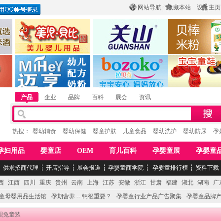
网站导航
收藏本站
设为主页
酒
惠州市美儿婴儿用品公司
陕西关山乳业有限公司
江西贝棒儿童
公司
湖南迈亨母婴用品有限公司
香港欧嘻高婴童用品公司
常熟市婴爵电子商
产品
企业
品牌
百科
展会
资讯
热搜：
婴幼辅食
婴幼保健
婴童护肤
儿童食品
婴幼洗护
婴幼防尿
孕
孕妇用品
婴童店
OEM
育儿百科
孕婴童展
孕婴童
┆
供求招商代理
┆
开店指导
┆
展会报道
┆
孕婴童商学院
┆
孕婴童排行榜
┆
资料下载
西
江西
四川
重庆
贵州
云南
上海
江苏
安徽
浙江
甘肃
福建
湖北
湖南
广
童母婴用品生活馆
孕期营养 -- 钙很重要？
孕婴童行业产品广告聚集
孕婴童品牌
呗呗兔童装