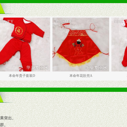
年贵子套装D
本命年花肚兜A
本命年贵
效果突出。
人群。