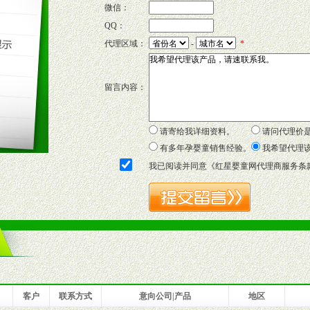
微信：
QQ：
P宣传画、三折页及宣传礼品全面配赠，免费提供软硬性平面广告、电台广
代理区域：
-
*
套合法经营手续，采取统一底价供货、严格保证区域市场独占，杜绝串货
留言内容：
证明复印件，财务以帐单，税务发票，产品质量报告检测单，产品批号；
方案，专家顾问团提供专柜、社区、HS、名人营销等各种模式市场实战操
年终完成任务返利。
请寄给我详细资料。
请问代理价
务，提供企划、咨询、培训等企业售后服务。
有多年孕婴童销售经验。
我希望代理
保障制度，使经销商市场操作全程无忧。
我已阅读并同意《
红星婴童网代理商服务条
品或保健食品相关渠道者。
好的商业道德，良好的商誉，良好的市场网络的公司及销售自然人。
一最低零售价销售，保证良性的价格体系，保证均衡的利润体系。
业信誉，具备地理区位优势。
货。
客户
联系方式
意向公司|产品
地区