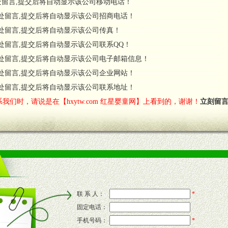
处留言,提交后将自动显示该公司移动电话！
货政策。
处留言,提交后将自动显示该公司招商电话！
调换政策。
处留言,提交后将自动显示该公司传真！
处留言,提交后将自动显示该公司联系QQ！
处留言,提交后将自动显示该公司电子邮箱信息！
对代理商负责的态度，我们将及时回复您的疑问。
处留言,提交后将自动显示该公司企业网站！
费者意见反馈，我们予以及时受理记录并合理妥善解决。
您诊断、分析市场，及时收编销售效果显着的案例，与您共商启动市场。
处留言,提交后将自动显示该公司联系地址！
我们时，请说是在【hxytw.com 红星婴童网】上看到的，谢谢！
立刻留
售渠道。
的流通渠道，孕婴童渠道，医药渠道并为之提供配送服务。
意识和配合意识。
联 系 人：
*
固定电话：
的新需求及适应市场变化。
手机号码：
*