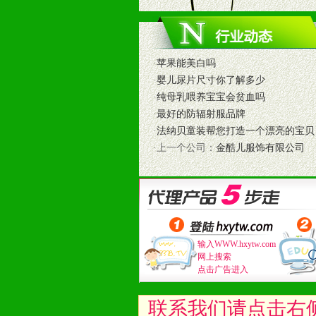
1、免费人员培训支持
由销售明星、业务拓展能手、专业营
2、终端宣传品支持
提供全国统一的产品手册、妈妈手册、
·
苹果能美白吗
3、大型促销活动支持
·
婴儿尿片尺寸你了解多少
根据市场开发需要，为代理商、经销
·
纯母乳喂养宝宝会贫血吗
专业的孕婴童媒体、杂志、直销目录
·
最好的防辐射服品牌
专业的孕婴童媒体、杂志、直销目录
·
法纳贝童装帮您打造一个漂亮的宝贝
4、专业完善的售后服务支持
·上一个公司：
金酷儿服饰有限公司
5、确保经销商相应区域内的独家垄
6、实施经营管理支持，根据经销商
7、严格控制价格的波动，并给予相
8、提供合理的退换货保障制度，保
9、及时有力的推出各种终端促销活
输入WWW.hxytw.com
拉宝、海报、试用装等）
网上搜索
10、提供信息支持，使经销商商融
点击广告进入
11、提供方便、快捷、灵活、安全、
12、不断寻求国际前缘产品，完善
联系我们请点击右