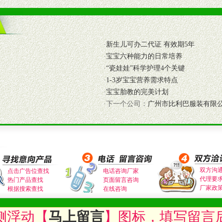
养师、儿童营养专家为客户提供包括销售、营养、售后服务等各项专业培
VI手册、专柜、POP终端宣传物料、多样化的促销物品、礼品等。
·
新生儿可办二代证 有效期5年
·
宝宝六种能力的日常培养
商提供活动策划，物料支持、人员支持等。媒体宣传支持
·
“瓷娃娃”科学护理4个关键
等全国性投放，扩大产品体宣传支持
·
1-3岁宝宝营养需求特点
等全国性投放，扩大产品宣传，提高产品美誉度。
·
宝宝胎教的完美计划
·下一个公司：
广州市比利巴服装有限
断性经营权益。
销售情况派人员驻地指导。
应的政策，充分保证经销产品丰厚的利润空间和市场经营的高额回报。
证经销商合作零风险。
动来帮助经销商启动和拉动市场销售，提供终端物料及宣传促销用品的支持
双方沟
点击广告位查找
电话咨询厂家
代理要
热门产品查找
页面留言咨询
入公司经营中，充分了解来自公司的行销计划，产品的发展，以及行业市场
厂家政
根据搜索查找
在线咨询
高效和准确的后勤配送物。
母婴、儿童产品品类，为中国妈妈、宝宝提供完善的营养健康产品和宣传普
侧浮动【
马上留言
】图标，填写留言