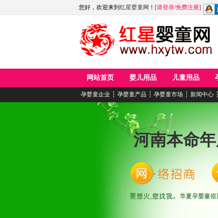
您好，欢迎来到
红星婴童网
！
[
请登录
/
免费注册
]
网站首页
婴儿用品
儿童用品
孕婴童企业
┆
孕婴童产品
┆
孕婴童市场
┆
新闻中心
河南本命年