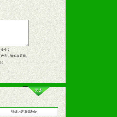
告操作手册、专柜咨询手册等各种市
、假货。
作方案。
是多少？
该产品，请速联系我。
款
》
详细内容|联系地址