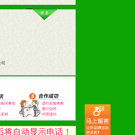
训。
公司
。（包括POP、彩页、手提袋、易
通相关事宜
进行实地考察
求
签订合同
的趋势与流行。
策支持
代理成功
及营养建康知识。为经销商、分销商
后将自动显示电话！