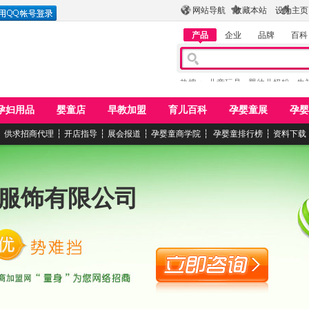
网站导航
收藏本站
设为主页
产品
企业
品牌
百科
热搜：
儿童玩具
婴幼儿奶粉
牛
孕妇用品
婴童店
早教加盟
育儿百科
孕婴童展
孕婴
┆
供求招商代理
┆
开店指导
┆
展会报道
┆
孕婴童商学院
┆
孕婴童排行榜
┆
资料下载
服饰有限公司