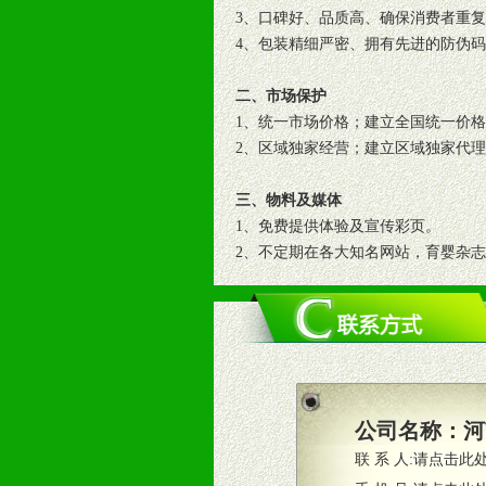
3、口碑好、品质高、确保消费者重
4、包装精细严密、拥有先进的防伪
二、市场保护
1、统一市场价格；建立全国统一价
2、区域独家经营；建立区域独家代
三、物料及媒体
1、免费提供体验及宣传彩页。
2、不定期在各大知名网站，育婴杂
3、根据地方实际情况提供销售喷绘
四、市场操作及支持
1、根据区域市场协助制定具体营销
2、根据具体情况公司给予必要市场
3、根据市场需要，派驻区域销售人
公司名称：
河
4、根据市场情况公司给予专职或兼
联 系 人:
请点击此