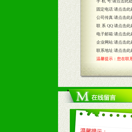
五、退换货制度
手 机 号:
请点击此
1、给予前期市场操作一定比例退换
固定电话:
请点击此
2、对于临期，滞销品给予一定比例
公司传真:
请点击此
联 系 QQ:
请点击此
六、服务优势
电子邮箱:
请点击此
1、完善的信息服务咨询中心：本着
企业网站:
请点击此
2、售后服务：突发性产品问题或消
3、我们时刻整理各区销售情况，帮
联系地址:
请点击此
温馨提示：您在联系
七、招商代理（全国各地）
1、认同我们的经营理念。
2、具备较好商业信誉和资金实力。
3、具备区域内良好的终端网点和销
4、具备一定业务团队能力覆盖区域
5、具备较强的市场操作意识，投入
八、品牌产品
1、不断提升品牌的知名度，美誉度。
2、不断开创新产品不断满足消费者