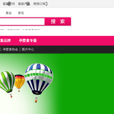
最新公司
最新产品
商情订阅
展会
资讯
初乳
早教加盟
儿童夏季童装
童品牌
孕婴童专题
┆
孕婴童协会
┆
图片中心