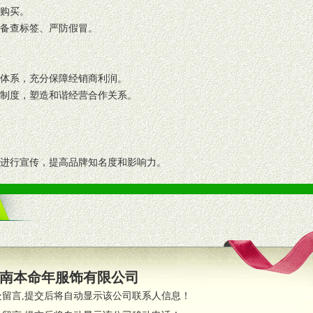
复购买。
码备查标签、严防假冒。
格体系，充分保障经销商利润。
理制度，塑造和谐经营合作关系。
志进行宣传，提高品牌知名度和影响力。
画、促销架等销售道具。
策略。
支持。
员全程跟踪服务，以确保产品顺利销售。
南本命年服饰有限公司
职的业务代表及终端导购支持。
处留言,提交后将自动显示该公司联系人信息！