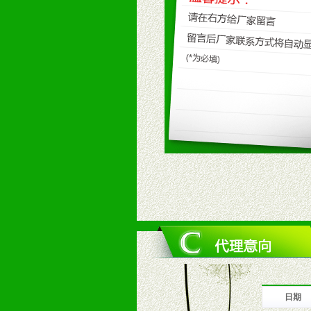
九、加盟优势
1、广告企划支持：产品手册、PO
场武器。
2、市场保护支持：供优质产品，全
3、对代理商、经销商提供公司资执
4、营销技术支持：因地制宜，采取
5、返利奖励支持：累计进货奖励，
6、售后服务支持：营销全程跟踪服
7、退换货支持：诚信为本的退换货
十、代理条件
1、拥有婴幼儿产品经销网络，营养
2、认同公司产品及经营理念，有良
3、严格按照统一最低渠道价格，统
4、具有一定的资金实力，良好的商
5、为维护区域经销商利益，不得窜
日期
十一、公司支持