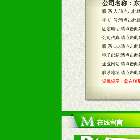
公司名称：
东
4、根据市场情况公司给予专职或兼
联 系 人:
请点击此
五、退换货制度
手 机 号:
请点击此
1、给予前期市场操作一定比例退换
固定电话:
请点击此
2、对于临期，滞销品给予一定比例
公司传真:
请点击此
联 系 QQ:
请点击此
六、服务优势
电子邮箱:
请点击此
1、完善的信息服务咨询中心：本着
企业网站:
请点击此
2、售后服务：突发性产品问题或消
3、我们时刻整理各区销售情况，帮
联系地址:
请点击此
温馨提示：您在联系
七、招商代理（全国各地）
1、认同我们的经营理念。
2、具备较好商业信誉和资金实力。
3、具备区域内良好的终端网点和销
4、具备一定业务团队能力覆盖区域
5、具备较强的市场操作意识，投入
八、品牌产品