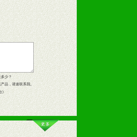
告操作手册、专柜咨询手册等各种市
、假货。
作方案。
是多少？
该产品，请速联系我。
款
》