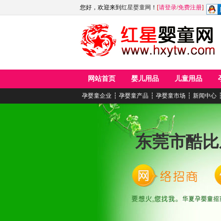
您好，欢迎来到
红星婴童网
！
[
请登录
/
免费注册
]
网站首页
婴儿用品
儿童用品
孕婴童企业
┆
孕婴童产品
┆
孕婴童市场
┆
新闻中心
东莞市酷比