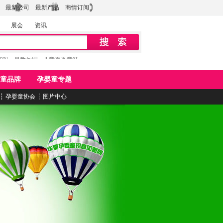
最新公司
最新产品
商情订阅
展会
资讯
初乳
早教加盟
儿童夏季童装
童品牌
孕婴童专题
┆
孕婴童协会
┆
图片中心