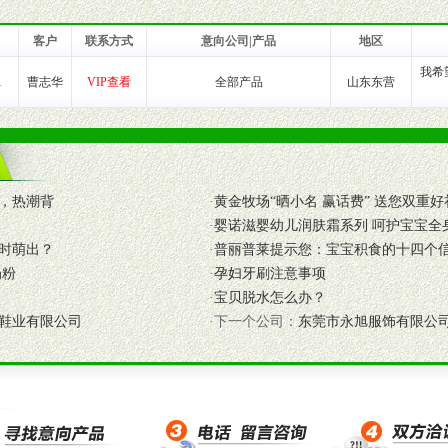
货。
客户
联系方式
意向公司|产品
地区
我希
1
曹志华
VIP查看
全部产品
山东东营
养师、儿童营养专家为客户提供包括销售、营养、售后服务等各项专业培
VI手册、专柜、POP终端宣传物料、多样化的促销物品、礼品等。
商提供活动策划，物料支持、人员支持等。媒体宣传支持
，热潮背
·
黄金牧场“晒小名 赢话费” 送您双重好
等全国性投放，扩大产品体宣传支持
·
婴诺滋婴幼儿润肤霜系列 呵护宝宝全
等全国性投放，扩大产品宣传，提高产品美誉度。
时萌出？
·
普丽普莱提示您：宝宝积食的十四个
奶粉
·
孕妇牙刷注意事项
断性经营权益。
·
宝贝脱水怎么办？
销售情况派人员驻地指导。
鞋业有限公司
·下一个公司：
东莞市永旭服饰有限公
应的政策，充分保证经销产品丰厚的利润空间和市场经营的高额回报。
证经销商合作零风险。
动来帮助经销商启动和拉动市场销售，提供终端物料及宣传促销用品的支持
入公司经营中，充分了解来自公司的行销计划，产品的发展，以及行业市场