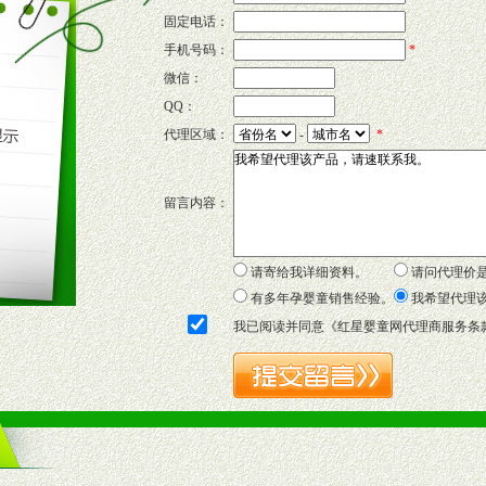
固定电话：
的新需求及适应市场变化。
手机号码：
*
微信：
QQ：
P宣传画、三折页及宣传礼品全面配赠，免费提供软硬性平面广告、电台广
代理区域：
-
*
套合法经营手续，采取统一底价供货、严格保证区域市场独占，杜绝串货
留言内容：
证明复印件，财务以帐单，税务发票，产品质量报告检测单，产品批号；
方案，专家顾问团提供专柜、社区、HS、名人营销等各种模式市场实战操
年终完成任务返利。
请寄给我详细资料。
请问代理价
务，提供企划、咨询、培训等企业售后服务。
有多年孕婴童销售经验。
我希望代理
保障制度，使经销商市场操作全程无忧。
我已阅读并同意《
红星婴童网代理商服务条
品或保健食品相关渠道者。
好的商业道德，良好的商誉，良好的市场网络的公司及销售自然人。
一最低零售价销售，保证良性的价格体系，保证均衡的利润体系。
业信誉，具备地理区位优势。