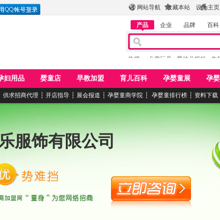
网站导航
收藏本站
设为主页
产品
企业
品牌
百科
热搜：
儿童玩具
婴幼儿奶粉
牛
孕妇用品
婴童店
早教加盟
育儿百科
孕婴童展
孕婴
┆
供求招商代理
┆
开店指导
┆
展会报道
┆
孕婴童商学院
┆
孕婴童排行榜
┆
资料下载
乐服饰有限公司