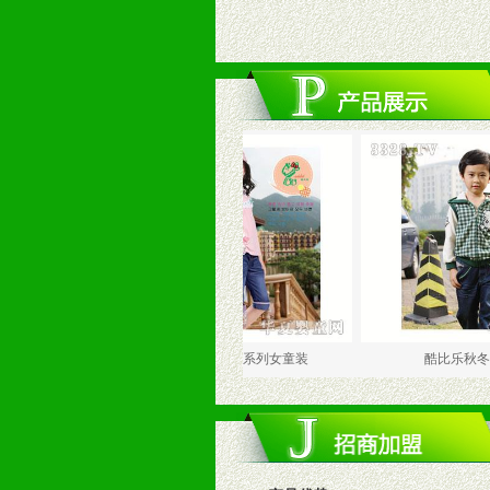
爱童装
酷比乐休闲系列女童装
酷比乐秋冬外套