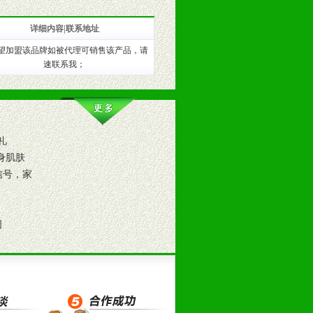
详细内容|联系地址
望加盟该品牌如被代理可销售该产品，请
速联系我；
训。
礼
身肌肤
信号，家
司
。（包括POP、彩页、手提袋、易
的趋势与流行。