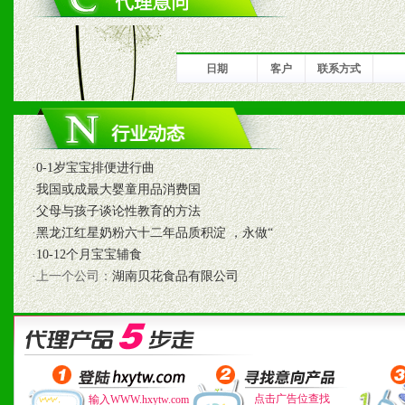
1、完善的信息服务咨询中
我们将及时回复您的疑问。
日期
客户
联系方式
2、售后服务：突发性产品
以及时受理记录并合理妥善
·
0-1岁宝宝排便进行曲
3、我们时刻整理各区销售
·
我国或成最大婴童用品消费国
时收编销售效果显着的案例
·
父母与孩子谈论性教育的方法
·
黑龙江红星奶粉六十二年品质积淀 ，永做“
·
10-12个月宝宝辅食
·上一个公司：
湖南贝花食品有限公司
七、招商代理（全国各地）
1、认同我们的经营理念。
2、具备较好商业信誉和资
点击广告位查找
输入WWW.hxytw.com