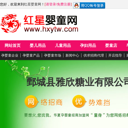
您好，欢迎来到
红星婴童网
！
[
请登录
/
免费注册
]
网站首页
婴儿用品
儿童用品
孕妇用品
婴童店
孕婴童企业
┆
孕婴童产品
┆
孕婴童市场
┆
新闻中心
┆
供求招商代理
┆
开店指导
┆
鄄城县雅欣糖业有限公