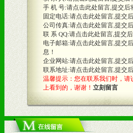
手 机 号:
请点击此处留言,提交后
固定电话:
请点击此处留言,提交
三、物料及媒体
公司传真:
请点击此处留言,提交
1、免费提供体验及宣传彩
联 系 QQ:
请点击此处留言,提交
2、不定期在各大知名网站
电子邮箱:
请点击此处留言,提交
息！
知名度和影响力。
企业网站:
请点击此处留言,提交
3、根据地方实际情况提供
联系地址:
请点击此处留言,提交
温馨提示：您在联系我们时，请说是在
具。
上看到的，谢谢！
立刻留言
四、市场操作及支持
1、根据区域市场协助制定