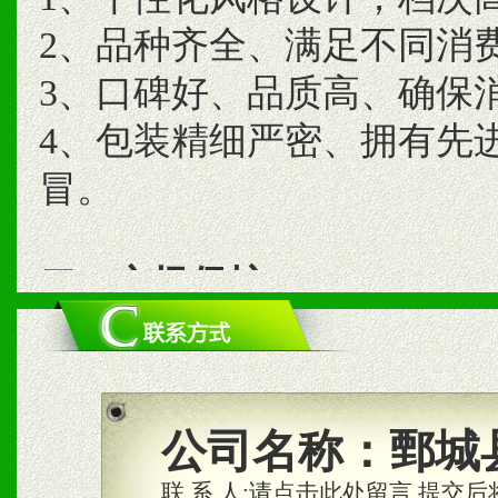
2、品种齐全、满足不同消
3、口碑好、品质高、确保
4、包装精细严密、拥有先
冒。
二、市场保护
1、统一市场价格；建立全
商利润。
2、区域独家经营；建立区
公司名称：
鄄城
合作关系。
联 系 人:
请点击此处留言,提交后