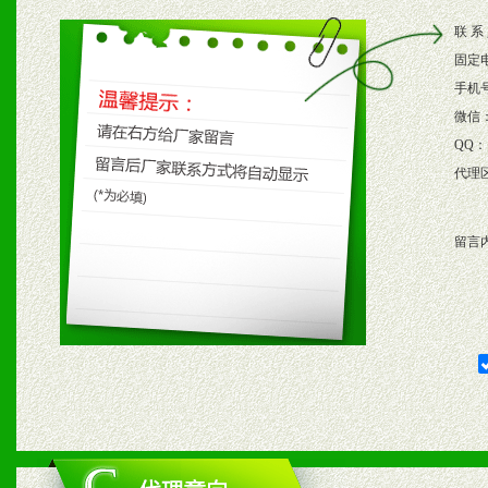
2、根据具体情况公司给予
联 系
3、根据市场需要，派驻区
固定
保产品顺利销售。
手机
微信
4、根据市场情况公司给予
QQ：
代理
购支持。
留言
五、退换货制度
1、给予前期市场操作一定
2、对于临期，滞销品给予
六、服务优势