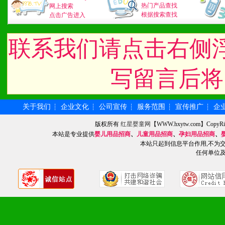
3、具备区域内良好的终端
热门产品查找
网上搜索
根据搜索查找
点击广告进入
4、具备一定业务团队能力
联系我们请点击右侧
道，医药渠道并为之提供配
5、具备较强的市场操作意
写留言后将
关于我们
企业文化
公司宣传
服务范围
宣传推广
企
┆
┆
┆
┆
┆
八、品牌产品
版权所有
红星婴童网
【WWW.hxytw.com】Cop
1、不断提升品牌的知名度
本站是专业提供
婴儿用品招商
、
儿童用品招商
、
孕妇用品招商
、
本站只起到信息平台作用,不为
2、不断开创新产品不断满
任何单位
化。
九、加盟优势