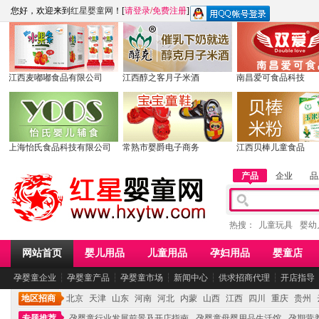
您好，欢迎来到
红星婴童网
！[
请登录
/
免费注册
]
江西麦嘟嘟食品有限公司
江西醇之客月子米酒
南昌爱可食品科技
上海怡氏食品科技有限公司
常熟市婴爵电子商务
江西贝棒儿童食品
产品
企业
品
热搜：
儿童玩具
婴幼
网站首页
婴儿用品
儿童用品
孕妇用品
婴童店
孕婴童企业
┆
孕婴童产品
┆
孕婴童市场
┆
新闻中心
┆
供求招商代理
┆
开店指导
地区招商
北京
天津
山东
河南
河北
内蒙
山西
江西
四川
重庆
贵州
专题推荐
孕婴童行业发展前景及开店指南
孕婴童母婴用品生活馆
孕期营养