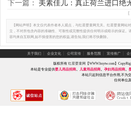
下一篇：
美素佳儿：真正荷兰进口绝
【网站声明】本文仅代表作者本人观点，与红星婴童网无关。红星婴童网站对
立，不对所包含内容的准确性、可靠性或完整性提供任何明示或暗示的保证。
容均来自互联网,如不慎侵害的您的权益,请告知,我们将尽快删除。
关于我们
┆
企业文化
┆
公司宣传
┆
服务范围
┆
宣传推广
┆
企
版权所有
红星婴童网
【WWW.hxytw.com】Copy
本站是专业提供
婴儿用品招商
、
儿童用品招商
、
孕妇用品招商
、
本站只起到信息平台作用,不为
任何单位