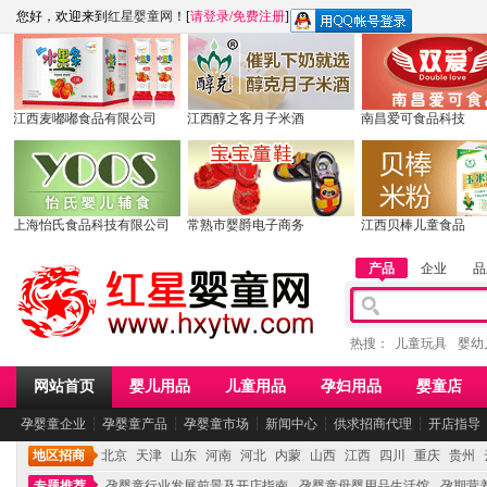
您好，欢迎来到
红星婴童网
！[
请登录
/
免费注册
]
江西麦嘟嘟食品有限公司
江西醇之客月子米酒
南昌爱可食品科技
上海怡氏食品科技有限公司
常熟市婴爵电子商务
江西贝棒儿童食品
产品
企业
品
热搜：
儿童玩具
婴幼
网站首页
婴儿用品
儿童用品
孕妇用品
婴童店
孕婴童企业
┆
孕婴童产品
┆
孕婴童市场
┆
新闻中心
┆
供求招商代理
┆
开店指导
地区招商
北京
天津
山东
河南
河北
内蒙
山西
江西
四川
重庆
贵州
专题推荐
孕婴童行业发展前景及开店指南
孕婴童母婴用品生活馆
孕期营养