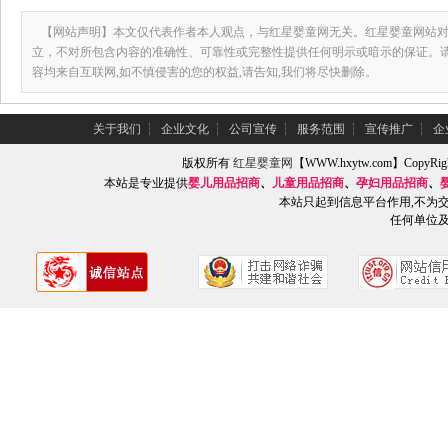
【网站声明】本文仅代表作者本人观点，与红星婴童网无关。红星婴童网站对
立，不对所包含内容的准确性、可靠性或完整性提供任何明示或暗示的保证。
容均来自互联网,如不慎侵害的您的权益,请告知,我们将尽快删除。
关于我们
┆
企业文化
┆
公司宣传
┆
服务范围
┆
宣传推广
┆
企
版权所有
红星婴童网
【WWW.hxytw.com】Copy
本站是专业提供
婴儿用品招商
、
儿童用品招商
、
孕妇用品招商
、
本站只起到信息平台作用,不为
任何单位