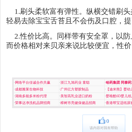
1.刷头柔软富有弹性。纵横交错刷
轻易去除宝宝舌苔且不会伤及口腔，提
2.性价比高。同样带有安全罩，以
而价格相对来贝亲来说比较便宜，性价
·
网络平台佳诚合作共赢
·
浙江九旭药业 童聪
·
哈药集团 同泰药
·
成都雅莱生物科技
·
广州亿方塑胶制品
·
【迪米熊】婴幼
·
湖南多能多米粉代理
·
美智高乳业进口奶粉
·
婴唯酷6D婴儿纸
·
荣事达净洗机品牌招商
·
樟树市亮健保健品招商
·
香港帮宝适纸尿
0
该内容对我有帮助