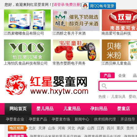
您好，欢迎来到
红星婴童网
！[
请登录
/
免费注册
]
江西麦嘟嘟食品有限公司
江西醇之客月子米酒
南昌爱可食品科技
上海怡氏食品科技有限公司
常熟市婴爵电子商务
江西贝棒儿童食品
产品
企业
品
热搜：
儿童玩具
婴幼
网站首页
婴儿用品
儿童用品
孕妇用品
婴童店
孕婴童企业
┆
孕婴童产品
┆
孕婴童市场
┆
新闻中心
┆
供求招商代理
┆
开店指导
地区招商
北京
天津
山东
河南
河北
内蒙
山西
江西
四川
重庆
贵州
专题推荐
孕婴童行业发展前景及开店指南
孕婴童母婴用品生活馆
孕期营养