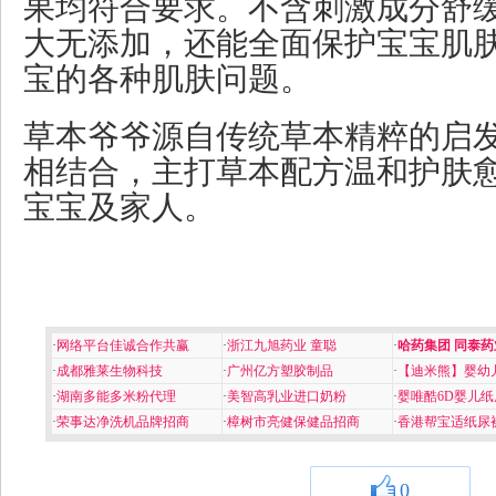
果均符合要求。不含刺激成分舒
大无添加，还能全面保护宝宝肌
宝的各种肌肤问题。
草本爷爷源自传统草本精粹的启
相结合，主打草本配方温和护肤
宝宝及家人。
·
网络平台佳诚合作共赢
·
浙江九旭药业 童聪
·
哈药集团 同泰药
·
成都雅莱生物科技
·
广州亿方塑胶制品
·
【迪米熊】婴幼
·
湖南多能多米粉代理
·
美智高乳业进口奶粉
·
婴唯酷6D婴儿纸
·
荣事达净洗机品牌招商
·
樟树市亮健保健品招商
·
香港帮宝适纸尿
0