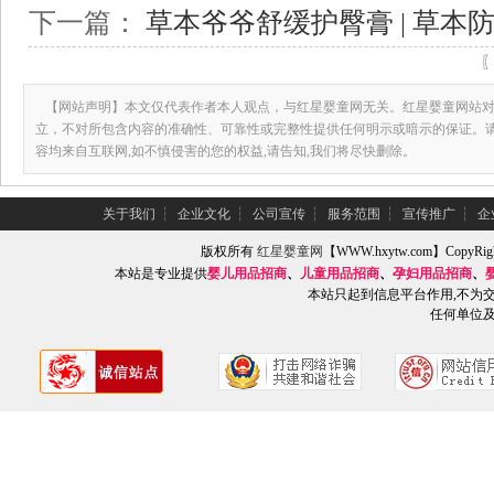
下一篇：
草本爷爷舒缓护臀膏 | 草本防
【网站声明】本文仅代表作者本人观点，与红星婴童网无关。红星婴童网站对
立，不对所包含内容的准确性、可靠性或完整性提供任何明示或暗示的保证。
容均来自互联网,如不慎侵害的您的权益,请告知,我们将尽快删除。
关于我们
┆
企业文化
┆
公司宣传
┆
服务范围
┆
宣传推广
┆
企
版权所有
红星婴童网
【WWW.hxytw.com】Copy
本站是专业提供
婴儿用品招商
、
儿童用品招商
、
孕妇用品招商
、
本站只起到信息平台作用,不为
任何单位