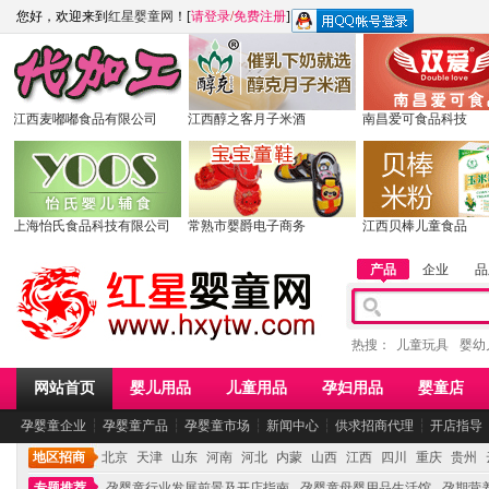
您好，欢迎来到
红星婴童网
！[
请登录
/
免费注册
]
江西麦嘟嘟食品有限公司
江西醇之客月子米酒
南昌爱可食品科技
上海怡氏食品科技有限公司
常熟市婴爵电子商务
江西贝棒儿童食品
产品
企业
品
热搜：
儿童玩具
婴幼
网站首页
婴儿用品
儿童用品
孕妇用品
婴童店
孕婴童企业
┆
孕婴童产品
┆
孕婴童市场
┆
新闻中心
┆
供求招商代理
┆
开店指导
地区招商
北京
天津
山东
河南
河北
内蒙
山西
江西
四川
重庆
贵州
专题推荐
孕婴童行业发展前景及开店指南
孕婴童母婴用品生活馆
孕期营养