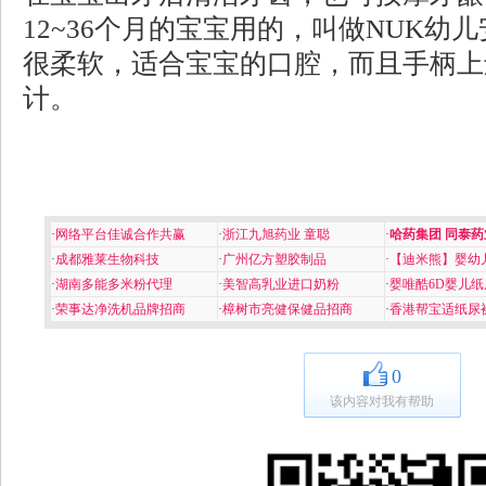
12~36个月的宝宝用的，叫做NUK幼
很柔软，适合宝宝的口腔，而且手柄上
计。
·
网络平台佳诚合作共赢
·
浙江九旭药业 童聪
·
哈药集团 同泰药
·
成都雅莱生物科技
·
广州亿方塑胶制品
·
【迪米熊】婴幼
·
湖南多能多米粉代理
·
美智高乳业进口奶粉
·
婴唯酷6D婴儿纸
·
荣事达净洗机品牌招商
·
樟树市亮健保健品招商
·
香港帮宝适纸尿
0
该内容对我有帮助