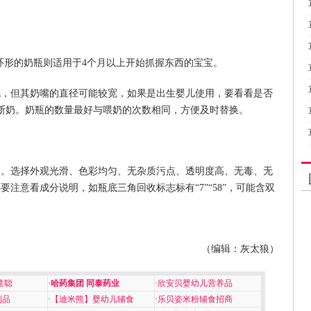
、环形的奶瓶则适用于4个月以上开始抓握东西的宝宝。
洗，但其奶嘴的直径可能较宽，如果是出生婴儿使用，要看看是否
到断奶。奶瓶的数量最好与喂奶的次数相同，方便及时替换。
品。选择外观光滑、色彩均匀、无杂质污点、透明度高、无毒、无
注意看成分说明，如瓶底三角回收标志标有“7”“58”，可能含双
（编辑：灰太狼）
童聪
·
哈药集团 同泰药业
·
欣安贝婴幼儿营养品
制品
·
【迪米熊】婴幼儿辅食
·
乐贝姿米粉辅食招商