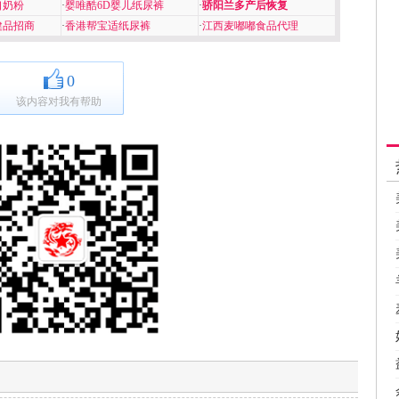
口奶粉
·
婴唯酷6D婴儿纸尿裤
·
骄阳兰多产后恢复
健品招商
·
香港帮宝适纸尿裤
·
江西麦嘟嘟食品代理
0
该内容对我有帮助