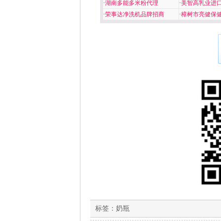
·
湖南多能多米粉代理
·
美智高乳业进
·
荣事达净洗机品牌招商
·
樟树市亮健保
标签：
奶瓶