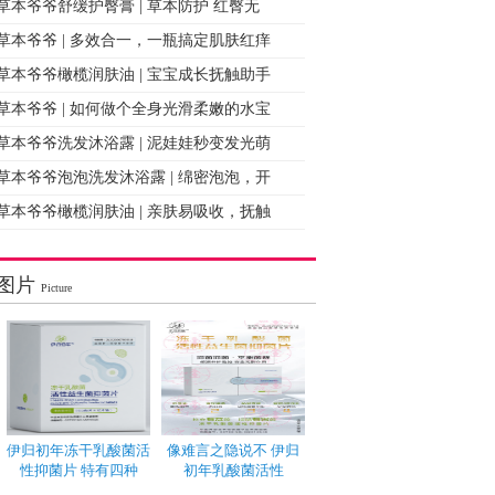
草本爷爷舒缓护臀膏 | 草本防护 红臀无
草本爷爷 | 多效合一，一瓶搞定肌肤红痒
草本爷爷橄榄润肤油 | 宝宝成长抚触助手
草本爷爷 | 如何做个全身光滑柔嫩的水宝
草本爷爷洗发沐浴露 | 泥娃娃秒变发光萌
草本爷爷泡泡洗发沐浴露 | 绵密泡泡，开
草本爷爷橄榄润肤油 | 亲肤易吸收，抚触
图片
Picture
伊归初年冻干乳酸菌活
像难言之隐说不 伊归
性抑菌片 特有四种
初年乳酸菌活性