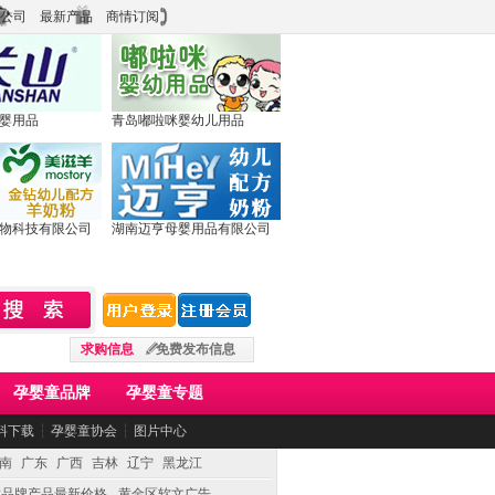
公司
最新产品
商情订阅
婴用品
青岛嘟啦咪婴幼儿用品
物科技有限公司
湖南迈亨母婴用品有限公司
求购信息
免费发布信息
孕婴童品牌
孕婴童专题
料下载
┆
孕婴童协会
┆
图片中心
南
广东
广西
吉林
辽宁
黑龙江
童品牌产品最新价格
黄金区软文广告