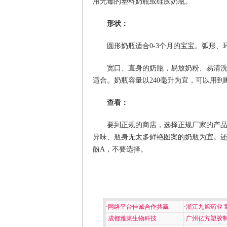
用无毒的塑料奶瓶或硅胶奶瓶。
形状：
圆形奶瓶适合0-3个月的宝宝。弧形
宽口、直身的奶瓶，易放奶粉、易清
适合。奶瓶容量以240毫升为宜，可以用
查看：
要到正规的商店，选择正规厂家的产
异味、瓶身无太多鲜艳图案的奶瓶为宜。还要
酚A，不要选择。
·
网络平台佳诚合作共赢
·
浙江九旭药业 
·
成都雅莱生物科技
·
广州亿方塑胶