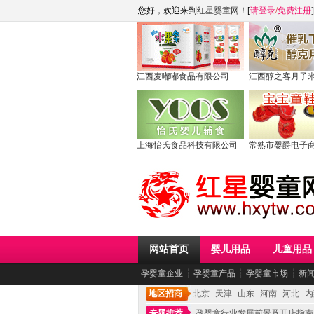
您好，欢迎来到
红星婴童网
！[
请登录
/
免费注册
]
江西麦嘟嘟食品有限公司
江西醇之客月子
上海怡氏食品科技有限公司
常熟市婴爵电子
网站首页
婴儿用品
儿童用品
孕婴童企业
┆
孕婴童产品
┆
孕婴童市场
┆
新
地区招商
北京
天津
山东
河南
河北
内
专题推荐
孕婴童行业发展前景及开店指南