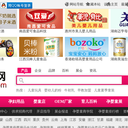
网站导航
收藏本站
设为主页
最新
米酒
南昌爱可食品科技
惠州市美儿婴儿用品
湖南迈亨母
商务
江西贝棒儿童食品
香港欧嘻高婴童用品公司
湖南美滋生
产品
企业
品牌
百科
展会
资讯
热搜：
儿童玩具
婴幼儿奶粉
牛初乳
早教加盟
儿童夏季童装
孕妇用品
婴童店
OEM厂家
育儿百科
孕婴童展
闻中心
┆
供求招商代理
┆
开店指导
┆
展会报道
┆
孕婴童商学院
┆
孕婴童排行榜
┆
资
蒙
山西
江西
四川
重庆
贵州
云南
上海
江苏
安徽
浙江
甘肃
福建
湖北
湖
孕婴童母婴用品生活馆
孕期营养 -- 钙很重要？
孕婴童行业产品广告聚集
孕婴