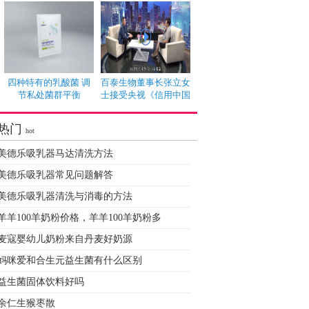
四种特有的乳酸菌 调
百泰生物董事长张立女
节私处菌群平衡
士接受央视《信用中国
热门
hot
美德乐吸乳器马达清洗方法
美德乐吸乳器常见问题解答
美德乐吸乳器清洗与消毒的方法
羊羊100羊奶粉价格，羊羊100羊奶粉多
麦寇婴幼儿奶粉来自丹麦好奶源
妈咪爱和合生元益生菌有什么区别
益生菌固体饮料好吗
余仁生猴枣散