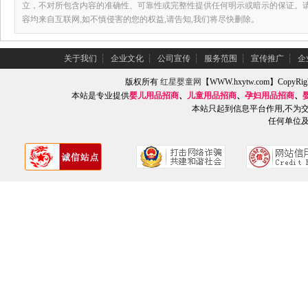
立，不对所包含内容的准确性、可靠性或完整性提供任何明示或暗示的保证。
容均来自互联网,如不慎侵害的您的权益,请告知,我们将尽快删除。
关于我们
┆
企业文化
┆
公司宣传
┆
服务范围
┆
宣传推广
┆
企
版权所有
红星婴童网
【WWW.hxytw.com】Copy
本站是专业提供
婴儿用品招商
、
儿童用品招商
、
孕妇用品招商
、
本站只起到信息平台作用,不为
任何单位