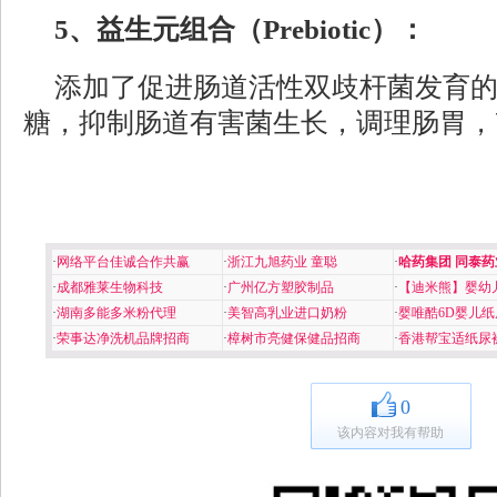
5、益生元组合（Prebiotic）：
添加了促进肠道活性双歧杆菌发育
糖，抑制肠道有害菌生长，调理肠胃，
·
网络平台佳诚合作共赢
·
浙江九旭药业 童聪
·
哈药集团 同泰药
·
成都雅莱生物科技
·
广州亿方塑胶制品
·
【迪米熊】婴幼
·
湖南多能多米粉代理
·
美智高乳业进口奶粉
·
婴唯酷6D婴儿纸
·
荣事达净洗机品牌招商
·
樟树市亮健保健品招商
·
香港帮宝适纸尿
0
该内容对我有帮助