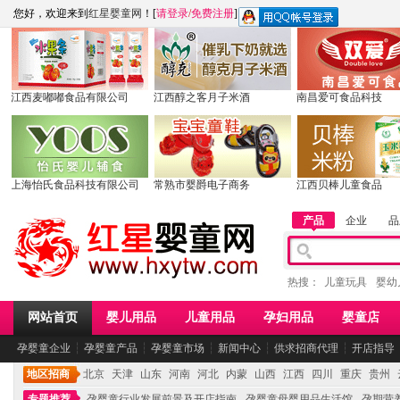
您好，欢迎来到
红星婴童网
！[
请登录
/
免费注册
]
江西麦嘟嘟食品有限公司
江西醇之客月子米酒
南昌爱可食品科技
上海怡氏食品科技有限公司
常熟市婴爵电子商务
江西贝棒儿童食品
产品
企业
品
热搜：
儿童玩具
婴幼
网站首页
婴儿用品
儿童用品
孕妇用品
婴童店
孕婴童企业
┆
孕婴童产品
┆
孕婴童市场
┆
新闻中心
┆
供求招商代理
┆
开店指导
地区招商
北京
天津
山东
河南
河北
内蒙
山西
江西
四川
重庆
贵州
专题推荐
孕婴童行业发展前景及开店指南
孕婴童母婴用品生活馆
孕期营养