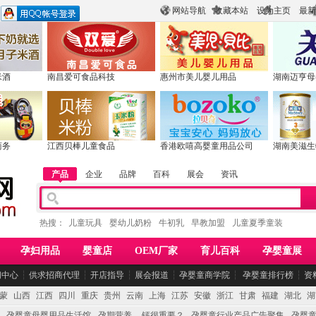
网站导航
收藏本站
设为主页
最新
米酒
南昌爱可食品科技
惠州市美儿婴儿用品
湖南迈亨母
商务
江西贝棒儿童食品
香港欧嘻高婴童用品公司
湖南美滋生
产品
企业
品牌
百科
展会
资讯
热搜：
儿童玩具
婴幼儿奶粉
牛初乳
早教加盟
儿童夏季童装
孕妇用品
婴童店
OEM厂家
育儿百科
孕婴童展
闻中心
┆
供求招商代理
┆
开店指导
┆
展会报道
┆
孕婴童商学院
┆
孕婴童排行榜
┆
资
蒙
山西
江西
四川
重庆
贵州
云南
上海
江苏
安徽
浙江
甘肃
福建
湖北
湖
孕婴童母婴用品生活馆
孕期营养 -- 钙很重要？
孕婴童行业产品广告聚集
孕婴