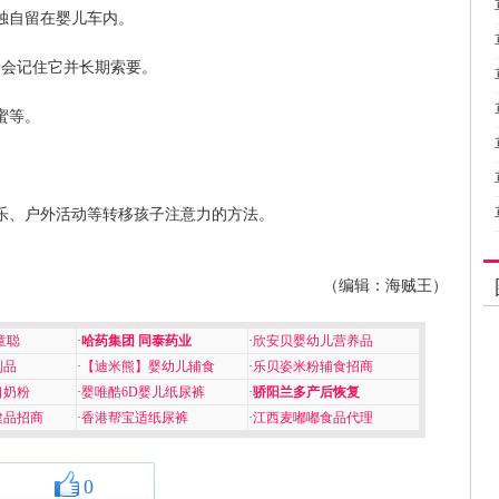
独自留在婴儿车内。
子会记住它并长期索要。
蜜等。
乐、户外活动等转移孩子注意力的方法。
（编辑：海贼王）
童聪
·
哈药集团 同泰药业
·
欣安贝婴幼儿营养品
制品
·
【迪米熊】婴幼儿辅食
·
乐贝姿米粉辅食招商
口奶粉
·
婴唯酷6D婴儿纸尿裤
·
骄阳兰多产后恢复
健品招商
·
香港帮宝适纸尿裤
·
江西麦嘟嘟食品代理
0