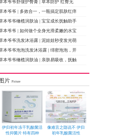
草本爷爷舒缓护臀膏 | 草本防护 红臀无
草本爷爷 | 多效合一，一瓶搞定肌肤红痒
草本爷爷橄榄润肤油 | 宝宝成长抚触助手
草本爷爷 | 如何做个全身光滑柔嫩的水宝
草本爷爷洗发沐浴露 | 泥娃娃秒变发光萌
草本爷爷泡泡洗发沐浴露 | 绵密泡泡，开
草本爷爷橄榄润肤油 | 亲肤易吸收，抚触
图片
Picture
伊归初年冻干乳酸菌活
像难言之隐说不 伊归
性抑菌片 特有四种
初年乳酸菌活性