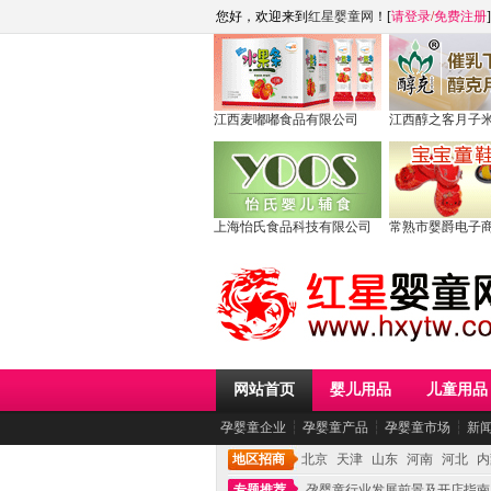
您好，欢迎来到
红星婴童网
！[
请登录
/
免费注册
]
江西麦嘟嘟食品有限公司
江西醇之客月子
上海怡氏食品科技有限公司
常熟市婴爵电子
网站首页
婴儿用品
儿童用品
孕婴童企业
┆
孕婴童产品
┆
孕婴童市场
┆
新
地区招商
北京
天津
山东
河南
河北
内
专题推荐
孕婴童行业发展前景及开店指南