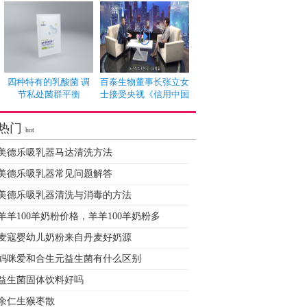
四种特有的乳酸菌 调
百泰生物董事长张立女
节私处菌群平衡
士接受央视《信用中国
热门
hot
美德乐吸乳器马达清洗方法
美德乐吸乳器常见问题解答
美德乐吸乳器清洗与消毒的方法
羊羊100羊奶粉价格，羊羊100羊奶粉多
麦寇婴幼儿奶粉来自丹麦好奶源
妈咪爱和合生元益生菌有什么区别
益生菌固体饮料好吗
余仁生猴枣散