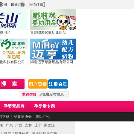
公司
最新产品
商情订阅
婴用品
青岛嘟啦咪婴幼儿用品
物科技有限公司
湖南迈亨母婴用品有限公司
求购信息
免费发布信息
孕婴童品牌
孕婴童专题
料下载
┆
孕婴童协会
┆
图片中心
南
广东
广西
吉林
辽宁
黑龙江
童品牌产品最新价格
黄金区软文广告