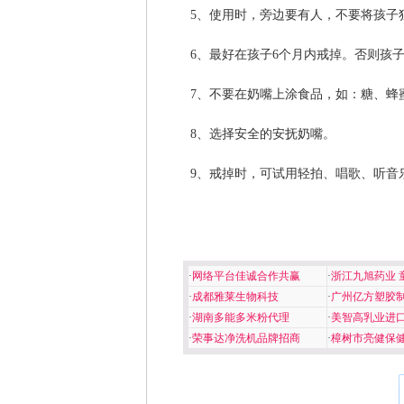
5、使用时，旁边要有人，不要将孩子
6、最好在孩子6个月内戒掉。否则孩
7、不要在奶嘴上涂食品，如：糖、蜂
8、选择安全的安抚奶嘴。
9、戒掉时，可试用轻拍、唱歌、听音
·
网络平台佳诚合作共赢
·
浙江九旭药业 
·
成都雅莱生物科技
·
广州亿方塑胶
·
湖南多能多米粉代理
·
美智高乳业进
·
荣事达净洗机品牌招商
·
樟树市亮健保