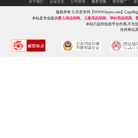
关于我们
┆
企业文化
┆
公司宣传
┆
服务范围
┆
宣传推广
┆
企
版权所有
红星婴童网
【WWW.hxytw.com】Copy
本站是专业提供
婴儿用品招商
、
儿童用品招商
、
孕妇用品招商
、
本站只起到信息平台作用,不为
任何单位