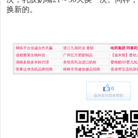
换新的。
·
网络平台佳诚合作共赢
·
浙江九旭药业 童聪
·
哈药集团 同泰药
·
成都雅莱生物科技
·
广州亿方塑胶制品
·
【迪米熊】婴幼
·
湖南多能多米粉代理
·
美智高乳业进口奶粉
·
婴唯酷6D婴儿纸
·
荣事达净洗机品牌招商
·
樟树市亮健保健品招商
·
香港帮宝适纸尿
0
该内容对我有帮助