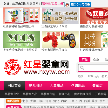
您好，欢迎来到
红星婴童网
！[
请登录
/
免费注册
]
江西麦嘟嘟食品有限公司
江西醇之客月子米酒
南昌爱可食品科技
上海怡氏食品科技有限公司
常熟市婴爵电子商务
江西贝棒儿童食品
产品
企业
品
热搜：
儿童玩具
婴幼
网站首页
婴儿用品
儿童用品
孕妇用品
婴童店
孕婴童企业
┆
孕婴童产品
┆
孕婴童市场
┆
新闻中心
┆
供求招商代理
┆
开店指导
地区招商
北京
天津
山东
河南
河北
内蒙
山西
江西
四川
重庆
贵州
专题推荐
孕婴童行业发展前景及开店指南
孕婴童母婴用品生活馆
孕期营养