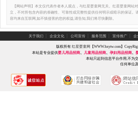
【网站声明】本文仅代表作者本人观点，与红星婴童网无关。红星婴童网站对
立，不对所包含内容的准确性、可靠性或完整性提供任何明示或暗示的保证。
容均来自互联网,如不慎侵害的您的权益,请告知,我们将尽快删除。
关于我们
┆
企业文化
┆
公司宣传
┆
服务范围
┆
宣传推广
┆
企
版权所有
红星婴童网
【WWW.hxytw.com】Copy
本站是专业提供
婴儿用品招商
、
儿童用品招商
、
孕妇用品招商
、
本站只起到信息平台作用,不为
任何单位