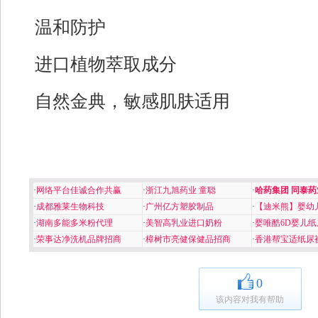
温和防护
进口植物萃取成分
自然金典，敏感肌肤适用
·
网络平台佳诚合作共赢
·
浙江九旭药业 童聪
·
哈药集团 同泰药
·
成都雅莱生物科技
·
广州亿方塑胶制品
·
【迪米熊】婴幼
·
湖南多能多米粉代理
·
美智高乳业进口奶粉
·
婴唯酷6D婴儿纸
·
荣事达净洗机品牌招商
·
樟树市亮健保健品招商
·
香港帮宝适纸尿
0
该内容对我有帮助