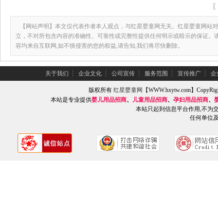
【网站声明】本文仅代表作者本人观点，与红星婴童网无关。红星婴童网站对
立，不对所包含内容的准确性、可靠性或完整性提供任何明示或暗示的保证。
容均来自互联网,如不慎侵害的您的权益,请告知,我们将尽快删除。
关于我们
┆
企业文化
┆
公司宣传
┆
服务范围
┆
宣传推广
┆
企
版权所有
红星婴童网
【WWW.hxytw.com】Copy
本站是专业提供
婴儿用品招商
、
儿童用品招商
、
孕妇用品招商
、
本站只起到信息平台作用,不为
任何单位