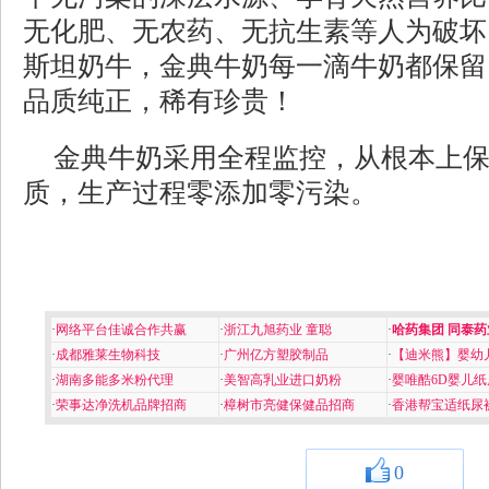
无化肥、无农药、无抗生素等人为破坏
斯坦奶牛，金典牛奶每一滴牛奶都保留
品质纯正，稀有珍贵！
金典牛奶采用全程监控，从根本上
质，生产过程零添加零污染。
·
网络平台佳诚合作共赢
·
浙江九旭药业 童聪
·
哈药集团 同泰药
·
成都雅莱生物科技
·
广州亿方塑胶制品
·
【迪米熊】婴幼
·
湖南多能多米粉代理
·
美智高乳业进口奶粉
·
婴唯酷6D婴儿纸
·
荣事达净洗机品牌招商
·
樟树市亮健保健品招商
·
香港帮宝适纸尿
0