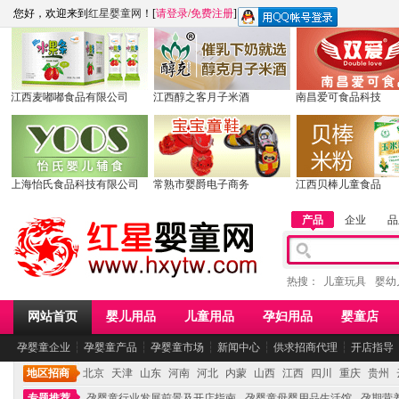
您好，欢迎来到
红星婴童网
！[
请登录
/
免费注册
]
江西麦嘟嘟食品有限公司
江西醇之客月子米酒
南昌爱可食品科技
上海怡氏食品科技有限公司
常熟市婴爵电子商务
江西贝棒儿童食品
产品
企业
品
热搜：
儿童玩具
婴幼
网站首页
婴儿用品
儿童用品
孕妇用品
婴童店
孕婴童企业
┆
孕婴童产品
┆
孕婴童市场
┆
新闻中心
┆
供求招商代理
┆
开店指导
地区招商
北京
天津
山东
河南
河北
内蒙
山西
江西
四川
重庆
贵州
专题推荐
孕婴童行业发展前景及开店指南
孕婴童母婴用品生活馆
孕期营养