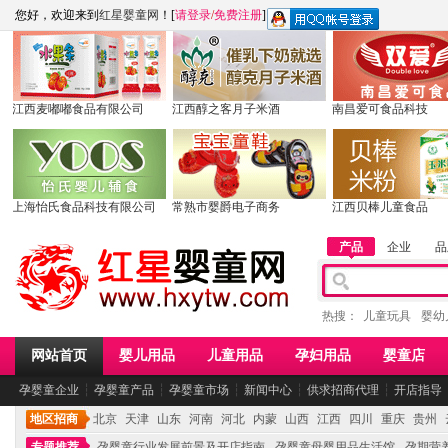
您好，欢迎来到
红星婴童网
！[
请登录
/
免费注册
]
江西麦嘟嘟食品有限公司
江西醇之客月子米酒
南昌爱可食品科技
上海怡氏食品科技有限公司
常熟市婴爵电子商务
江西贝棒儿童食品
产品
企业
品
热搜：
儿童玩具
婴幼
网站首页
婴儿用品
儿童用品
孕妇用品
婴童店
孕婴童企业
┆
孕婴童产品
┆
孕婴童市场
┆
新闻中心
┆
供求招商代理
┆
开店指导
地区招商
北京
天津
山东
河南
河北
内蒙
山西
江西
四川
重庆
贵州
专题推荐
孕婴童行业发展前景及开店指南
孕婴童母婴用品生活馆
孕期营养