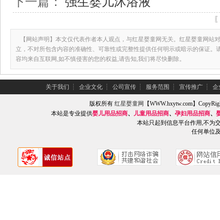
下一篇：
强生婴儿沐浴液
【网站声明】本文仅代表作者本人观点，与红星婴童网无关。红星婴童网站对
立，不对所包含内容的准确性、可靠性或完整性提供任何明示或暗示的保证。
容均来自互联网,如不慎侵害的您的权益,请告知,我们将尽快删除。
关于我们
┆
企业文化
┆
公司宣传
┆
服务范围
┆
宣传推广
┆
企
版权所有
红星婴童网
【WWW.hxytw.com】Copy
本站是专业提供
婴儿用品招商
、
儿童用品招商
、
孕妇用品招商
、
本站只起到信息平台作用,不为
任何单位