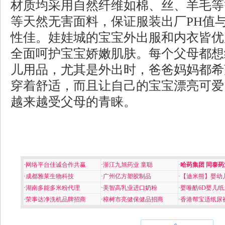
材质均采用自然纤维如棉、丝、羊毛等
等天然无害面料，保证服装出厂PH值与
性佳。娃娃城的宝宝外出服和内衣皆优
全面呵护宝宝娇嫩肌肤。每个父母都想
儿用品，尤其是外出时，爸爸妈妈都希
穿着舒适，而且让自己的宝宝漂亮可爱
越来越受父母的青睐。
·
网络平台佳诚合作共赢
·
浙江九旭药业 童聪
·
哈药集团 同泰药
·
成都雅莱生物科技
·
广州亿方塑胶制品
·
【迪米熊】婴幼
·
湖南多能多米粉代理
·
美智高乳业进口奶粉
·
婴唯酷6D婴儿纸
·
荣事达净洗机品牌招商
·
樟树市亮健保健品招商
·
香港帮宝适纸尿